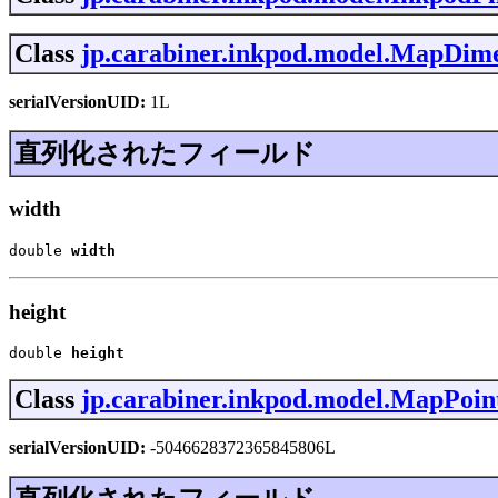
Class
jp.carabiner.inkpod.model.MapDim
serialVersionUID:
1L
直列化されたフィールド
width
double 
width
height
double 
height
Class
jp.carabiner.inkpod.model.MapPoin
serialVersionUID:
-5046628372365845806L