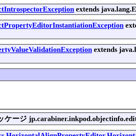
ctIntrospectorException
extends java.lang.E
ctPropertyEditorInstantiationException
ext
pertyValueValidationException
extends java
ッケージ
jp.carabiner.inkpod.objectinfo.edi
tors.HorizontalAlignPropertyEditor.Horizon