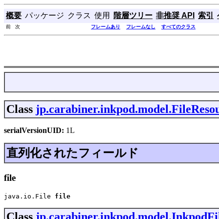
概要
パッケージ
クラス
使用
階層ツリー
非推奨 API
索引
前 次
フレームあり
フレームなし
すべてのクラス
Class
jp.carabiner.inkpod.model.FileReso
serialVersionUID:
1L
直列化されたフィールド
file
java.io.File 
file
Class
jp.carabiner.inkpod.model.InkpodFi