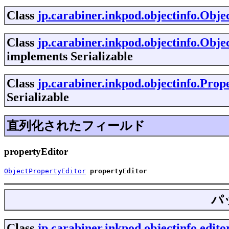
Class
jp.carabiner.inkpod.objectinfo.Obje
Class
jp.carabiner.inkpod.objectinfo.Obje
implements Serializable
Class
jp.carabiner.inkpod.objectinfo.Pro
Serializable
直列化されたフィールド
propertyEditor
ObjectPropertyEditor
propertyEditor
パ
Class
jp.carabiner.inkpod.objectinfo.edi