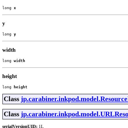
long 
x
y
long 
y
width
long 
width
height
long 
height
Class
jp.carabiner.inkpod.model.Resourc
Class
jp.carabiner.inkpod.model.URLRes
serialVersionUID:
1L