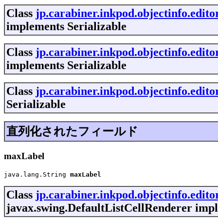
Class
jp.carabiner.inkpod.objectinfo.edi
implements Serializable
Class
jp.carabiner.inkpod.objectinfo.edito
implements Serializable
Class
jp.carabiner.inkpod.objectinfo.edit
Serializable
直列化されたフィールド
maxLabel
java.lang.String 
maxLabel
Class
jp.carabiner.inkpod.objectinfo.edit
javax.swing.DefaultListCellRenderer impl