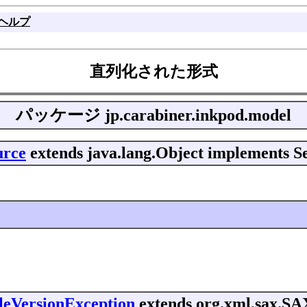
ヘルプ
直列化された形式
パッケージ
jp.carabiner.inkpod.model
urce
extends java.lang.Object implements Se
leVersionException
extends org.xml.sax.SA