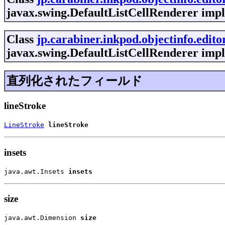
javax.swing.DefaultListCellRenderer impl
Class
jp.carabiner.inkpod.objectinfo.edi
javax.swing.DefaultListCellRenderer impl
直列化されたフィールド
lineStroke
LineStroke
lineStroke
insets
java.awt.Insets 
insets
size
java.awt.Dimension 
size