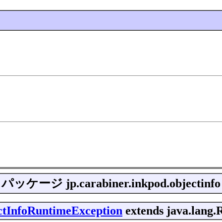
パッケージ
jp.carabiner.inkpod.objectinfo
ectInfoRuntimeException
extends java.lang.