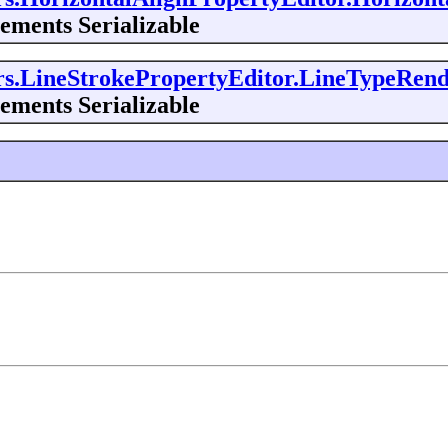
ements Serializable
tors.LineStrokePropertyEditor.LineTypeRen
ements Serializable