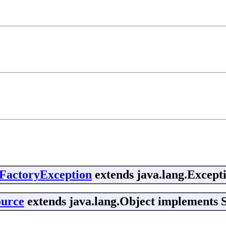
eFactoryException
extends java.lang.Except
ource
extends java.lang.Object implements S