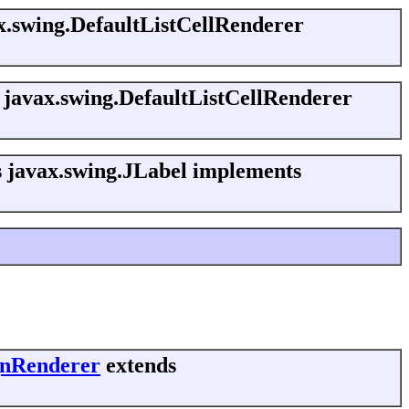
x.swing.DefaultListCellRenderer
 javax.swing.DefaultListCellRenderer
 javax.swing.JLabel implements
ignRenderer
extends