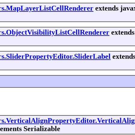
tors.MapLayerListCellRenderer
extends java
rs.ObjectVisibilityListCellRenderer
extends
ors.SliderPropertyEditor.SliderLabel
extends
ors.VerticalAlignPropertyEditor.VerticalAl
ements Serializable