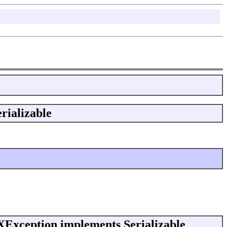
rializable
XException implements Serializable