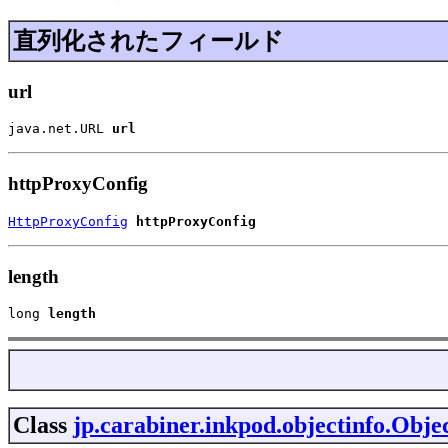
直列化されたフィールド
url
java.net.URL 
url
httpProxyConfig
HttpProxyConfig
httpProxyConfig
length
long 
length
Class
jp.carabiner.inkpod.objectinfo.Obj