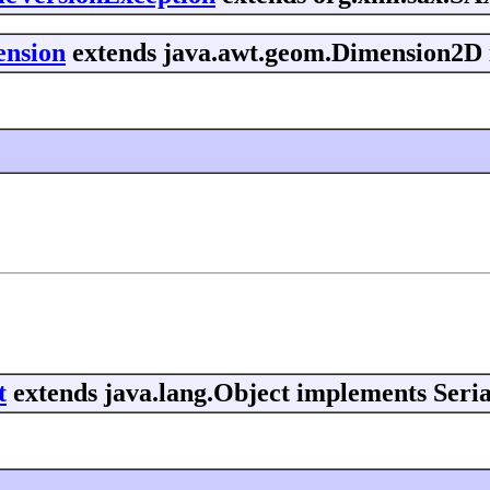
ension
extends java.awt.geom.Dimension2D 
t
extends java.lang.Object implements Seria