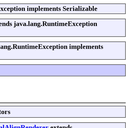
xception implements Serializable
ends java.lang.RuntimeException
.lang.RuntimeException implements
tors
talAlignRenderer
extends