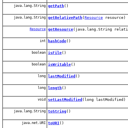
java.lang.String
getPath
()
java.lang.String
getRelativePath
(
Resource
resource)
Resource
getResource
(java.lang.String relati
int
hashCode
()
boolean
isFile
()
boolean
isWritable
()
long
lastModified
()
long
length
()
void
setLastModified
(long lastModified)
java.lang.String
toString
()
java.net.URI
toURI
()