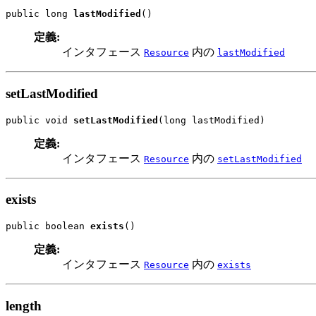
public long 
lastModified
()
定義:
インタフェース
内の
Resource
lastModified
setLastModified
public void 
setLastModified
(long lastModified)
定義:
インタフェース
内の
Resource
setLastModified
exists
public boolean 
exists
()
定義:
インタフェース
内の
Resource
exists
length