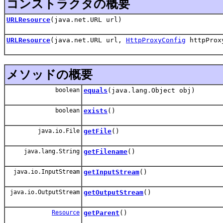
コンストラクタの概要
URLResource
(java.net.URL url)
URLResource
(java.net.URL url,
HttpProxyConfig
httpProx
メソッドの概要
boolean
equals
(java.lang.Object obj)
boolean
exists
()
java.io.File
getFile
()
java.lang.String
getFilename
()
java.io.InputStream
getInputStream
()
java.io.OutputStream
getOutputStream
()
Resource
getParent
()