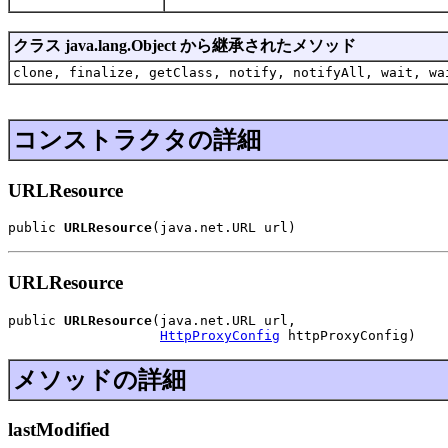
クラス java.lang.Object から継承されたメソッド
clone, finalize, getClass, notify, notifyAll, wait, wa
コンストラクタの詳細
URLResource
public 
URLResource
(java.net.URL url)
URLResource
public 
URLResource
(java.net.URL url,

HttpProxyConfig
 httpProxyConfig)
メソッドの詳細
lastModified