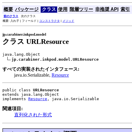
概要
パッケージ
クラス
使用
階層ツリー
非推奨 API
索引
前のクラス
次のクラス
概要: 入れ子 | フィールド |
コンストラクタ
|
メソッド
jp.carabiner.inkpod.model
クラス URLResource
java.lang.Object

jp.carabiner.inkpod.model.URLResource
すべての実装されたインタフェース:
java.io.Serializable,
Resource
public class 
URLResource
extends java.lang.Object
implements 
Resource
, java.io.Serializable
関連項目:
直列化された形式