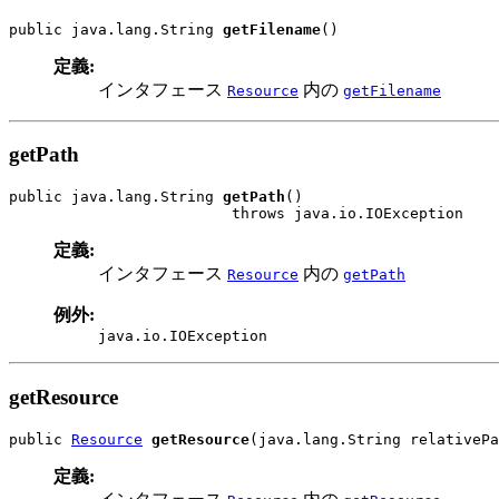
public java.lang.String 
getFilename
()
定義:
インタフェース
内の
Resource
getFilename
getPath
public java.lang.String 
getPath
()

                         throws java.io.IOException
定義:
インタフェース
内の
Resource
getPath
例外:
java.io.IOException
getResource
public 
Resource
getResource
(java.lang.String relativePa
定義: