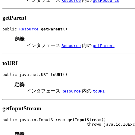
インタフェース
内の
Resource
getResource
getParent
public 
Resource
getParent
()
定義:
インタフェース
内の
Resource
getParent
toURI
public java.net.URI 
toURI
()
定義:
インタフェース
内の
Resource
toURI
getInputStream
public java.io.InputStream 
getInputStream
()

                                   throws java.io.IOExc
定義: