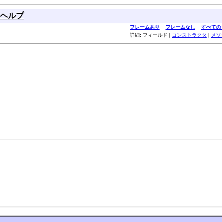
ヘルプ
フレームあり
フレームなし
すべての
詳細: フィールド |
コンストラクタ
|
メソ