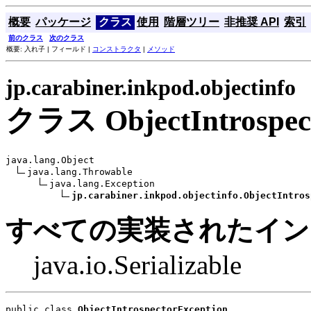
概要
パッケージ
クラス
使用
階層ツリー
非推奨 API
索引
前のクラス
次のクラス
概要: 入れ子 | フィールド |
コンストラクタ
|
メソッド
jp.carabiner.inkpod.objectinfo
クラス ObjectIntrospect
java.lang.Object

java.lang.Throwable

java.lang.Exception

jp.carabiner.inkpod.objectinfo.ObjectIntros
すべての実装されたイン
java.io.Serializable
public class 
ObjectIntrospectorException