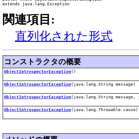
extends java.lang.Exception
関連項目:
直列化された形式
コンストラクタの概要
ObjectIntrospectorException
()
ObjectIntrospectorException
(java.lang.String message)
ObjectIntrospectorException
(java.lang.String message, 
ObjectIntrospectorException
(java.lang.Throwable cause)