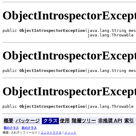
ObjectIntrospectorExcep
public 
ObjectIntrospectorException
(java.lang.String mes
                                   java.lang.Throwable 
ObjectIntrospectorExcep
public 
ObjectIntrospectorException
(java.lang.String mes
ObjectIntrospectorExcep
public 
ObjectIntrospectorException
(java.lang.Throwable 
概要
パッケージ
クラス
使用
階層ツリー
非推奨 API
索引
前のクラス
次のクラス
概要: 入れ子 | フィールド |
コンストラクタ
|
メソッド