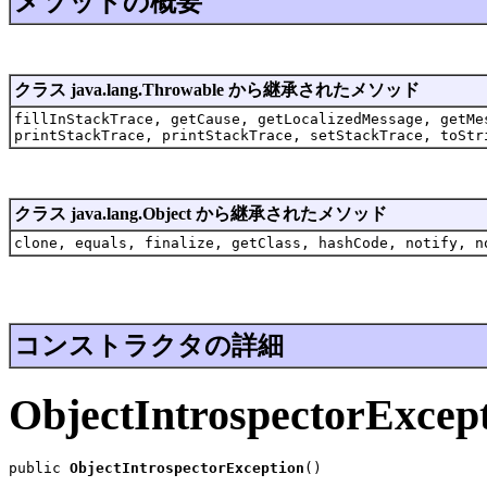
メソッドの概要
クラス java.lang.Throwable から継承されたメソッド
fillInStackTrace, getCause, getLocalizedMessage, getMe
printStackTrace, printStackTrace, setStackTrace, toStr
クラス java.lang.Object から継承されたメソッド
clone, equals, finalize, getClass, hashCode, notify, n
コンストラクタの詳細
ObjectIntrospectorExcep
public 
ObjectIntrospectorException
()