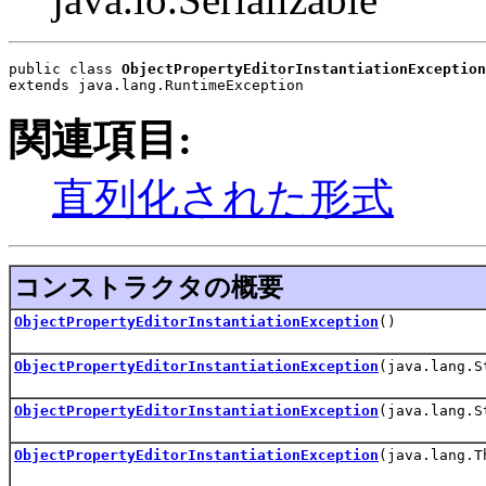
public class 
ObjectPropertyEditorInstantiationException
extends java.lang.RuntimeException
関連項目:
直列化された形式
コンストラクタの概要
ObjectPropertyEditorInstantiationException
()
ObjectPropertyEditorInstantiationException
(java.lang.S
ObjectPropertyEditorInstantiationException
(java.lang.S
ObjectPropertyEditorInstantiationException
(java.lang.T