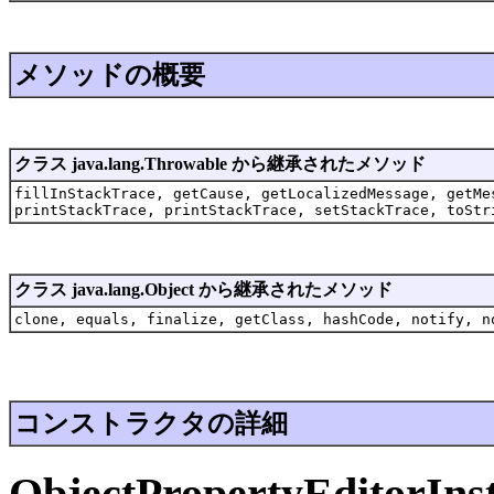
メソッドの概要
クラス java.lang.Throwable から継承されたメソッド
fillInStackTrace, getCause, getLocalizedMessage, getMe
printStackTrace, printStackTrace, setStackTrace, toStr
クラス java.lang.Object から継承されたメソッド
clone, equals, finalize, getClass, hashCode, notify, n
コンストラクタの詳細
ObjectPropertyEditorInst