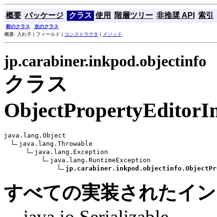
概要
パッケージ
クラス
使用
階層ツリー
非推奨 API
索引
前のクラス
次のクラス
概要: 入れ子 | フィールド |
コンストラクタ
|
メソッド
jp.carabiner.inkpod.objectinfo
クラス
ObjectPropertyEditorIn
java.lang.Object

java.lang.Throwable

java.lang.Exception

java.lang.RuntimeException

jp.carabiner.inkpod.objectinfo.ObjectPr
すべての実装されたイン
java.io.Serializable