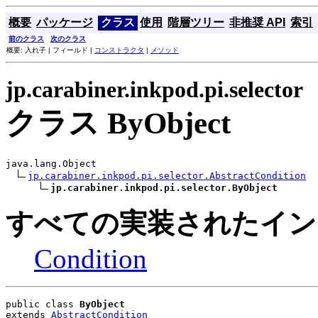
概要
パッケージ
クラス
使用
階層ツリー
非推奨 API
索引
前のクラス
次のクラス
概要: 入れ子 | フィールド |
コンストラクタ
|
メソッド
jp.carabiner.inkpod.pi.selector
クラス ByObject
java.lang.Object

jp.carabiner.inkpod.pi.selector.AbstractCondition
jp.carabiner.inkpod.pi.selector.ByObject
すべての実装されたイン
Condition
public class 
ByObject
extends 
AbstractCondition