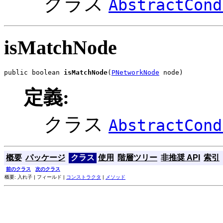
クラス
AbstractCond
isMatchNode
public boolean 
isMatchNode
(
PNetworkNode
 node)
定義:
クラス
AbstractCond
概要
パッケージ
クラス
使用
階層ツリー
非推奨 API
索引
前のクラス
次のクラス
概要: 入れ子 | フィールド |
コンストラクタ
|
メソッド