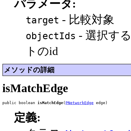
パラメータ:
- 比較対象
target
- 選択す
objectIds
トのid
メソッドの詳細
isMatchEdge
public boolean 
isMatchEdge
(
PNetworkEdge
 edge)
定義: