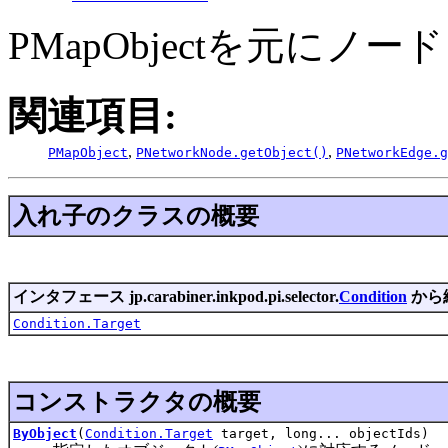
PMapObjectを元に
関連項目:
,
,
PMapObject
PNetworkNode.getObject()
PNetworkEdge.g
入れ子のクラスの概要
インタフェース jp.carabiner.inkpod.pi.selector.
Condition
から
Condition.Target
コンストラクタの概要
ByObject
(
Condition.Target
target, long... objectIds)