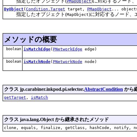
指定したオブジェクト(
)に対応するノード
PMapObject
ByObject
(
Condition.Target
target,
PMapObject
... object
指定したオブジェクト(
)に対応するノード、
MapObject
メソッドの概要
boolean
isMatchEdge
(
PNetworkEdge
edge)
boolean
isMatchNode
(
PNetworkNode
node)
クラス jp.carabiner.inkpod.pi.selector.
AbstractCondition
から
getTarget
,
isMatch
クラス java.lang.Object から継承されたメソッド
clone, equals, finalize, getClass, hashCode, notify, n