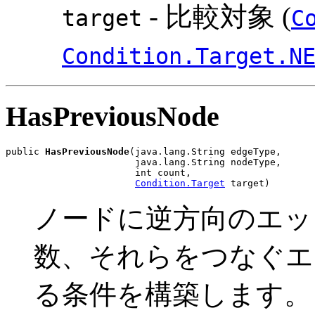
- 比較対象 (
target
C
Condition.Target.N
HasPreviousNode
public 
HasPreviousNode
(java.lang.String edgeType,

                       java.lang.String nodeType,

                       int count,

Condition.Target
 target)
ノードに逆方向のエッ
数、それらをつなぐエ
る条件を構築します。