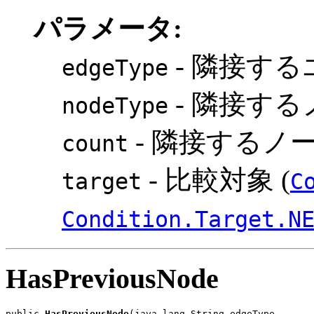
パラメータ:
- 隣接す
edgeType
- 隣接す
nodeType
- 隣接するノ
count
- 比較対象 (
target
C
Condition.Target.N
HasPreviousNode
public 
HasPreviousNode
(java.lang.String edgeType,
