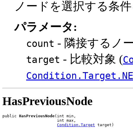
ノードを選択する条件
パラメータ:
- 隣接するノ
count
- 比較対象 (
target
C
Condition.Target.N
HasPreviousNode
public 
HasPreviousNode
(int min,

                       int max,

Condition.Target
 target)