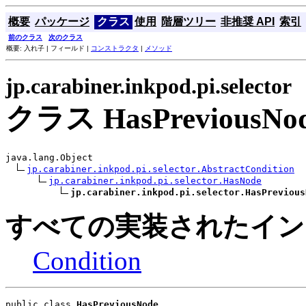
概要
パッケージ
クラス
使用
階層ツリー
非推奨 API
索引
前のクラス
次のクラス
概要: 入れ子 | フィールド |
コンストラクタ
|
メソッド
jp.carabiner.inkpod.pi.selector
クラス HasPreviousNo
java.lang.Object

jp.carabiner.inkpod.pi.selector.AbstractCondition
jp.carabiner.inkpod.pi.selector.HasNode
jp.carabiner.inkpod.pi.selector.HasPrevious
すべての実装されたイン
Condition
public class 
HasPreviousNode