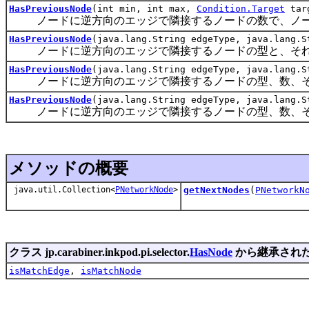
HasPreviousNode
(int min, int max,
Condition.Target
tar
ノードに逆方向のエッジで隣接するノードの数で、ノー
HasPreviousNode
(java.lang.String edgeType, java.lang.
ノードに逆方向のエッジで隣接するノードの型と、それ
HasPreviousNode
(java.lang.String edgeType, java.lang.
ノードに逆方向のエッジで隣接するノードの型、数、それ
HasPreviousNode
(java.lang.String edgeType, java.lang.
ノードに逆方向のエッジで隣接するノードの型、数、それ
メソッドの概要
java.util.Collection<
PNetworkNode
>
getNextNodes
(
PNetworkN
クラス jp.carabiner.inkpod.pi.selector.
HasNode
から継承され
isMatchEdge
,
isMatchNode