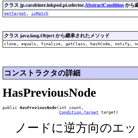
クラス jp.carabiner.inkpod.pi.selector.
AbstractCondition
から
getTarget
,
isMatch
クラス java.lang.Object から継承されたメソッド
clone, equals, finalize, getClass, hashCode, notify, n
コンストラクタの詳細
HasPreviousNode
public 
HasPreviousNode
(int count,

Condition.Target
 target)
ノードに逆方向のエッ