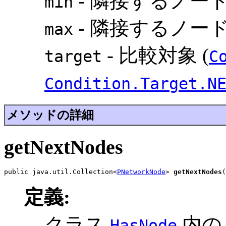
- 隣接するノー
min
- 隣接するノー
max
- 比較対象 (
target
C
Condition.Target.N
メソッドの詳細
getNextNodes
public java.util.Collection<
PNetworkNode
> 
getNextNodes
(
定義:
クラス
内
HasNode