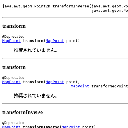
java.awt.geom.Point2D 
transformInverse
(java.awt.geom.Po
                                       java.awt.geom.Po
transform
MapPoint
transform
(
MapPoint
 point)
推奨されていません。
transform
MapPoint
transform
(
MapPoint
 point,

MapPoint
 transformedPoint
推奨されていません。
transformInverse
MapPoint
transformInverse
(
MapPoint
 point)