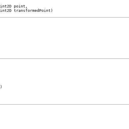
int2D point,

int2D transformedPoint)
)