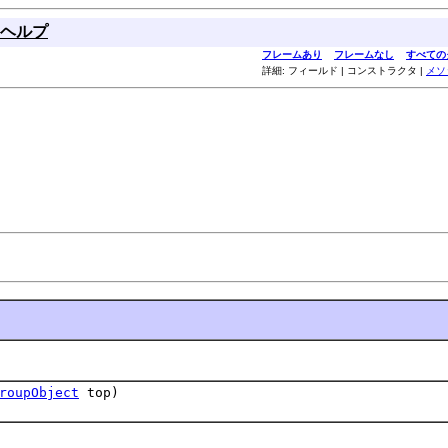
ヘルプ
フレームあり
フレームなし
すべての
詳細: フィールド | コンストラクタ |
メソ
roupObject
top)