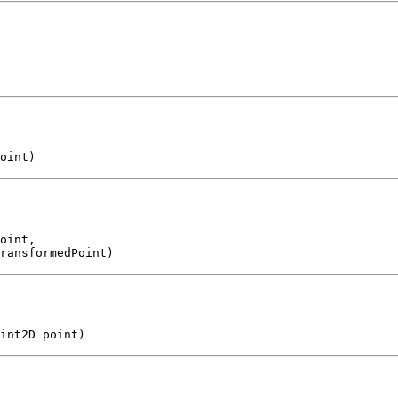
oint)
oint,

ransformedPoint)
int2D point)