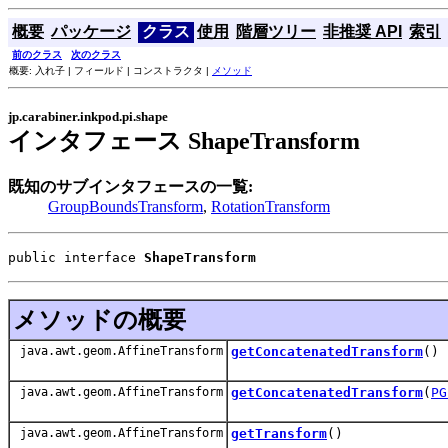
概要
パッケージ
クラス
使用
階層ツリー
非推奨 API
索引
前のクラス
次のクラス
概要: 入れ子 | フィールド | コンストラクタ |
メソッド
jp.carabiner.inkpod.pi.shape
インタフェース ShapeTransform
既知のサブインタフェースの一覧:
GroupBoundsTransform
,
RotationTransform
public interface 
ShapeTransform
メソッドの概要
java.awt.geom.AffineTransform
getConcatenatedTransform
()
java.awt.geom.AffineTransform
getConcatenatedTransform
(
PG
java.awt.geom.AffineTransform
getTransform
()