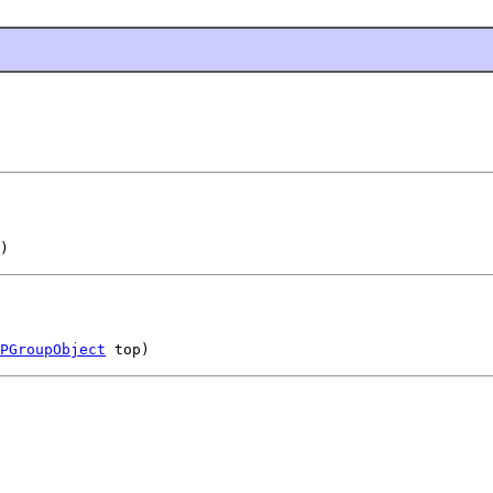
)
PGroupObject
 top)