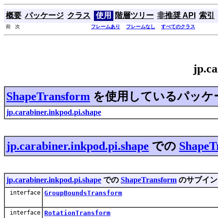
概要
パッケージ
クラス
使用
階層ツリー
非推奨 API
索引
前 次
フレームあり
フレームなし
すべてのクラス
jp.c
ShapeTransform
を使用しているパッケ
jp.carabiner.inkpod.pi.shape
jp.carabiner.inkpod.pi.shape
での
ShapeT
jp.carabiner.inkpod.pi.shape
での
ShapeTransform
のサブイン
interface
GroupBoundsTransform
interface
RotationTransform