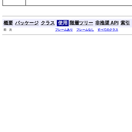
概要
パッケージ
クラス
使用
階層ツリー
非推奨 API
索引
前 次
フレームあり
フレームなし
すべてのクラス