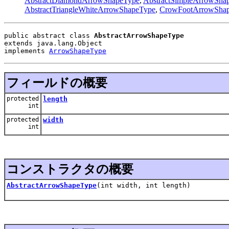
AbstractDiamondArrowShapeType
,
AbstractSimpleArrowSha
AbstractTriangleWhiteArrowShapeType
,
CrowFootArrowSha
public abstract class 
AbstractArrowShapeType
extends java.lang.Object
implements 
ArrowShapeType
フィールドの概要
protected
length
int
protected
width
int
コンストラクタの概要
AbstractArrowShapeType
(int width, int length)