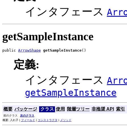
インタフェース
Arr
getSampleInstance
public 
ArrowShape
getSampleInstance
()
定義:
インタフェース
Arr
getSampleInstance
概要
パッケージ
クラス
使用
階層ツリー
非推奨 API
索引
前のクラス
次のクラス
概要: 入れ子 |
フィールド
|
コンストラクタ
|
メソッド