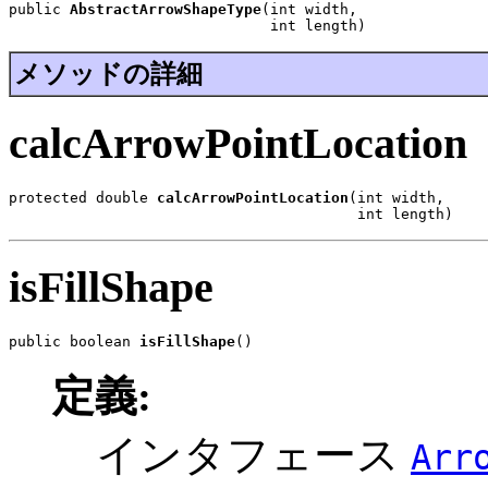
public 
AbstractArrowShapeType
(int width,

                              int length)
メソッドの詳細
calcArrowPointLocation
protected double 
calcArrowPointLocation
(int width,

                                        int length)
isFillShape
public boolean 
isFillShape
()
定義:
インタフェース
Arr