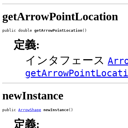
getArrowPointLocation
public double 
getArrowPointLocation
()
定義:
インタフェース
Arr
getArrowPointLocat
newInstance
public 
ArrowShape
newInstance
()
定義: