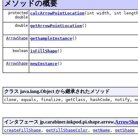
メソッドの概要
protected
calcArrowPointLocation
(int width, int lengt
double
double
getArrowPointLocation
()
ArrowShape
getSampleInstance
()
boolean
isFillShape
()
ArrowShape
newInstance
()
クラス java.lang.Object から継承されたメソッド
clone, equals, finalize, getClass, hashCode, notify, n
インタフェース jp.carabiner.inkpod.pi.shape.arrow.
ArrowSha
createFillShape
,
getFillShapeColor
,
getName
,
getShape