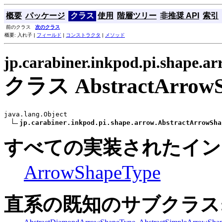
概要
パッケージ
クラス
使用
階層ツリー
非推奨 API
索引
前のクラス
次のクラス
概要: 入れ子 |
フィールド
|
コンストラクタ
|
メソッド
jp.carabiner.inkpod.pi.shape.a
クラス AbstractArrowS
java.lang.Object

jp.carabiner.inkpod.pi.shape.arrow.AbstractArrowSha
すべての実装されたイン
ArrowShapeType
直系の既知のサブクラス