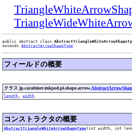
TriangleWhiteArrowSha
TriangleWideWhiteArro
public abstract class 
AbstractTriangleWhiteArrowShapeTy
extends 
AbstractArrowShapeType
フィールドの概要
クラス jp.carabiner.inkpod.pi.shape.arrow.
AbstractArrowSha
length
,
width
コンストラクタの概要
AbstractTriangleWhiteArrowShapeType
(int width, int len