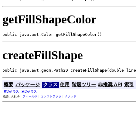
getFillShapeColor
public java.awt.Color 
getFillShapeColor
()
createFillShape
public java.awt.geom.Path2D 
createFillShape
(double line
概要
パッケージ
クラス
使用
階層ツリー
非推奨 API
索引
前のクラス
次のクラス
概要: 入れ子 |
フィールド
|
コンストラクタ
|
メソッド