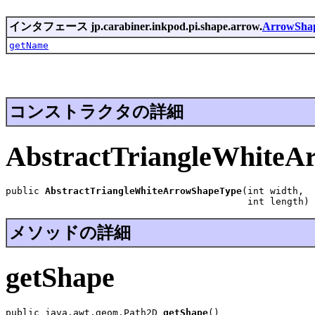
インタフェース jp.carabiner.inkpod.pi.shape.arrow.
ArrowSha
getName
コンストラクタの詳細
AbstractTriangleWhiteA
public 
AbstractTriangleWhiteArrowShapeType
(int width,

                                           int length)
メソッドの詳細
getShape
public java.awt.geom.Path2D 
getShape
()