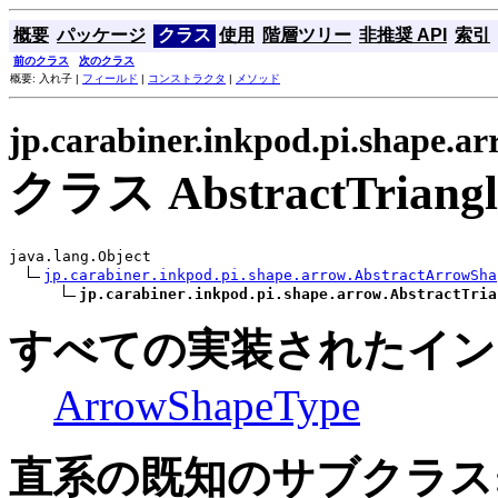
概要
パッケージ
クラス
使用
階層ツリー
非推奨 API
索引
前のクラス
次のクラス
概要: 入れ子 |
フィールド
|
コンストラクタ
|
メソッド
jp.carabiner.inkpod.pi.shape.a
クラス AbstractTriangl
java.lang.Object

jp.carabiner.inkpod.pi.shape.arrow.AbstractArrowSha
jp.carabiner.inkpod.pi.shape.arrow.AbstractTria
すべての実装されたイン
ArrowShapeType
直系の既知のサブクラス