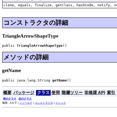
clone, equals, finalize, getClass, hashCode, notify, n
コンストラクタの詳細
TriangleArrowShapeType
public 
TriangleArrowShapeType
()
メソッドの詳細
getName
public java.lang.String 
getName
()
概要
パッケージ
クラス
使用
階層ツリー
非推奨 API
索引
前のクラス
次のクラス
概要: 入れ子 |
フィールド
|
コンストラクタ
|
メソッド