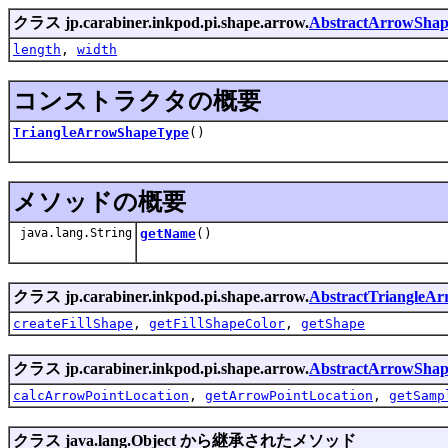
クラス jp.carabiner.inkpod.pi.shape.arrow.
AbstractArrowSha
length
,
width
コンストラクタの概要
TriangleArrowShapeType
()
メソッドの概要
java.lang.String
getName
()
クラス jp.carabiner.inkpod.pi.shape.arrow.
AbstractTriangleA
createFillShape
,
getFillShapeColor
,
getShape
クラス jp.carabiner.inkpod.pi.shape.arrow.
AbstractArrowSha
calcArrowPointLocation
,
getArrowPointLocation
,
getSamp
クラス java.lang.Object から継承されたメソッド