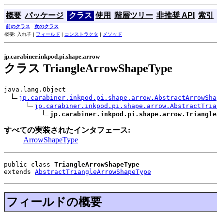
概要
パッケージ
クラス
使用
階層ツリー
非推奨 API
索引
前のクラス
次のクラス
概要: 入れ子 |
フィールド
|
コンストラクタ
|
メソッド
jp.carabiner.inkpod.pi.shape.arrow
クラス TriangleArrowShapeType
java.lang.Object

jp.carabiner.inkpod.pi.shape.arrow.AbstractArrowSha
jp.carabiner.inkpod.pi.shape.arrow.AbstractTria
jp.carabiner.inkpod.pi.shape.arrow.Triangle
すべての実装されたインタフェース:
ArrowShapeType
public class 
TriangleArrowShapeType
extends 
AbstractTriangleArrowShapeType
フィールドの概要