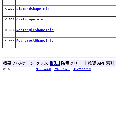
class
DiamondShapeInfo
class
OvalShapeInfo
class
RectangleShapeInfo
class
RoundrectShapeInfo
概要
パッケージ
クラス
使用
階層ツリー
非推奨 API
索引
前 次
フレームあり
フレームなし
すべてのクラス