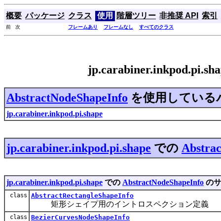
概要
パッケージ
クラス
使用
階層ツリー
非推奨 API
索引
前 次
フレームあり
フレームなし
すべてのクラス
jp.carabiner.inkpod.pi.
AbstractNodeShapeInfo
を使用している
jp.carabiner.inkpod.pi.shape
jp.carabiner.inkpod.pi.shape
での
Abstra
jp.carabiner.inkpod.pi.shape
での
AbstractNodeShapeInfo
のサ
class
AbstractRectangleShapeInfo
矩形シェイプ用のイントロスペクション定義
class
BezierCurvesNodeShapeInfo