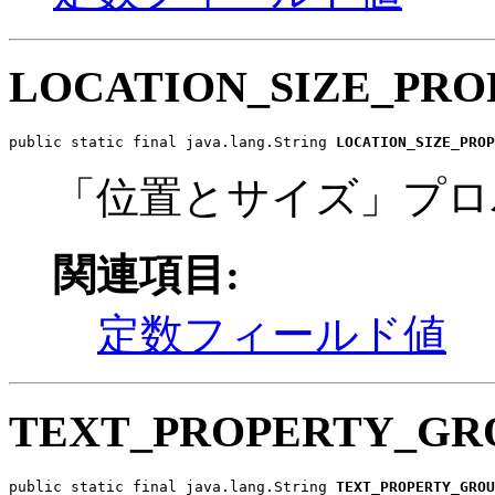
LOCATION_SIZE_PR
public static final java.lang.String 
LOCATION_SIZE_PROP
「位置とサイズ」プロ
関連項目:
定数フィールド値
TEXT_PROPERTY_GR
public static final java.lang.String 
TEXT_PROPERTY_GROU