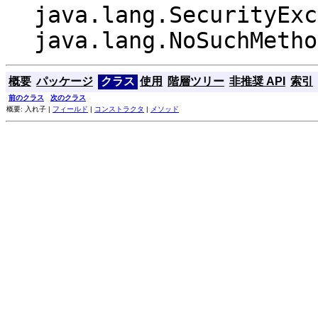
java.lang.SecurityExc
java.lang.NoSuchMetho
概要
パッケージ
クラス
使用
階層ツリー
非推奨 API
索引
前のクラス
次のクラス
概要: 入れ子 |
フィールド
|
コンストラクタ
|
メソッド