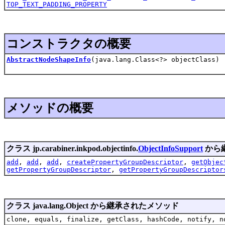
TOP_TEXT_PADDING_PROPERTY
コンストラクタの概要
AbstractNodeShapeInfo
(java.lang.Class<?> objectClass)
メソッドの概要
クラス jp.carabiner.inkpod.objectinfo.
ObjectInfoSupport
から
add
,
add
,
add
,
createPropertyGroupDescriptor
,
getObjec
getPropertyGroupDescriptor
,
getPropertyGroupDescriptor
クラス java.lang.Object から継承されたメソッド
clone, equals, finalize, getClass, hashCode, notify, n