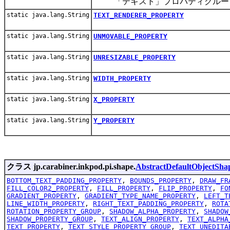
「テキスト」プロパティグルー
static java.lang.String
TEXT_RENDERER_PROPERTY
static java.lang.String
UNMOVABLE_PROPERTY
static java.lang.String
UNRESIZABLE_PROPERTY
static java.lang.String
WIDTH_PROPERTY
static java.lang.String
X_PROPERTY
static java.lang.String
Y_PROPERTY
クラス jp.carabiner.inkpod.pi.shape.
AbstractDefaultObjectSha
BOTTOM_TEXT_PADDING_PROPERTY
,
BOUNDS_PROPERTY
,
DRAW_FR
FILL_COLOR2_PROPERTY
,
FILL_PROPERTY
,
FLIP_PROPERTY
,
FO
GRADIENT_PROPERTY
,
GRADIENT_TYPE_NAME_PROPERTY
,
LEFT_T
LINE_WIDTH_PROPERTY
,
RIGHT_TEXT_PADDING_PROPERTY
,
ROTA
ROTATION_PROPERTY_GROUP
,
SHADOW_ALPHA_PROPERTY
,
SHADOW
SHADOW_PROPERTY_GROUP
,
TEXT_ALIGN_PROPERTY
,
TEXT_ALPHA
TEXT_PROPERTY
,
TEXT_STYLE_PROPERTY_GROUP
,
TEXT_UNEDITA