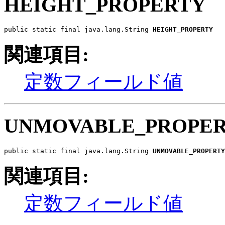
HEIGHT_PROPERTY
public static final java.lang.String 
HEIGHT_PROPERTY
関連項目:
定数フィールド値
UNMOVABLE_PROPE
public static final java.lang.String 
UNMOVABLE_PROPERTY
関連項目:
定数フィールド値