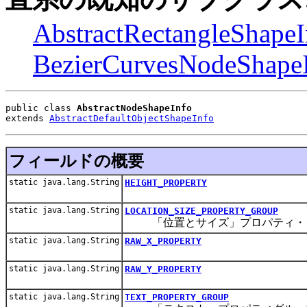
AbstractRectangleShapeI
BezierCurvesNodeShape
public class 
AbstractNodeShapeInfo
extends 
AbstractDefaultObjectShapeInfo
フィールドの概要
static java.lang.String
HEIGHT_PROPERTY
static java.lang.String
LOCATION_SIZE_PROPERTY_GROUP
「位置とサイズ」プロパティ・
static java.lang.String
RAW_X_PROPERTY
static java.lang.String
RAW_Y_PROPERTY
static java.lang.String
TEXT_PROPERTY_GROUP