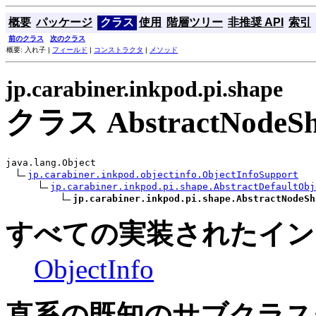
概要
パッケージ
クラス
使用
階層ツリー
非推奨 API
索引
前のクラス
次のクラス
概要: 入れ子 |
フィールド
|
コンストラクタ
|
メソッド
jp.carabiner.inkpod.pi.shape
クラス AbstractNodeSh
java.lang.Object

jp.carabiner.inkpod.objectinfo.ObjectInfoSupport
jp.carabiner.inkpod.pi.shape.AbstractDefaultObj
jp.carabiner.inkpod.pi.shape.AbstractNodeSh
すべての実装されたイン
ObjectInfo
直系の既知のサブクラス