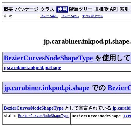
概要
パッケージ
クラス
使用
階層ツリー
非推奨 API
索引
前 次
フレームあり
フレームなし
すべてのクラス
jp.carabiner.inkpod.pi.sh
BezierCurvesNodeShapeType
を使用して
jp.carabiner.inkpod.pi.shape
jp.carabiner.inkpod.pi.shape
での
Bezier
BezierCurvesNodeShapeType
として宣言されている
jp.carabi
static
BezierCurvesNodeShapeType
BezierCurvesNodeShape.
TYP