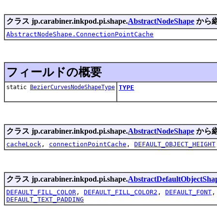
クラス jp.carabiner.inkpod.pi.shape.
AbstractNodeShape
から継
AbstractNodeShape.ConnectionPointCache
フィールドの概要
static
BezierCurvesNodeShapeType
TYPE
クラス jp.carabiner.inkpod.pi.shape.
AbstractNodeShape
から
cacheLock
,
connectionPointCache
,
DEFAULT_OBJECT_HEIGHT
クラス jp.carabiner.inkpod.pi.shape.
AbstractDefaultObjectSha
DEFAULT_FILL_COLOR
,
DEFAULT_FILL_COLOR2
,
DEFAULT_FONT
DEFAULT_TEXT_PADDING