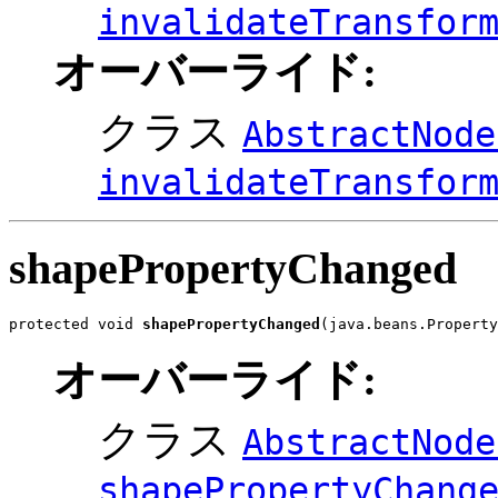
invalidateTransfor
オーバーライド:
クラス
AbstractNode
invalidateTransfor
shapePropertyChanged
protected void 
shapePropertyChanged
(java.beans.Property
オーバーライド:
クラス
AbstractNode
shapePropertyChang