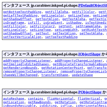
インタフェース jp.carabiner.inkpod.pi.shape.
PDefaultObjectS
getBottomTextPadding
,
getFillAlpha
,
getFillColor
,
getF
getLeftTextPadding
,
getLineColor
,
getLineType
,
getLine
getShadowOffset
,
getTextAlign
,
getTextAlpha
,
getTextCo
isDrawFrame
,
isFill
,
isGradient
,
isShadow
,
isTextUnedi
setFillColor
,
setFillColor2
,
setFont
,
setFrameAlpha
,
s
setLineColor
,
setLineType
,
setLineWidth
,
setRightTextP
setShadowOffset
,
setText
,
setTextAlign
,
setTextAlpha
,
setTextVerticalAlign
,
setTopTextPadding
インタフェース jp.carabiner.inkpod.pi.shape.
IObjectShape
か
addPropertyChangeListener
,
addPropertyChangeListener
,
getImpliedlyEditedShapes
,
getObsoleteTransformableBoun
getRenderingBounds
,
getRotationCenterPoint
,
getTransfo
removePropertyChangeListener
,
removePropertyChangeList
shapeWillBeChanged
,
transformShape
,
updateShape
インタフェース jp.carabiner.inkpod.pi.shape.
PObjectShape
か
autoReshape
,
contains
,
flipHorizontal
,
flipVertical
,
g
getLocation
,
getRawBounds
,
getRotation
,
getRotationTra
isBoundsResizable
,
isEditing
,
isFlip
,
isHorizontalResi