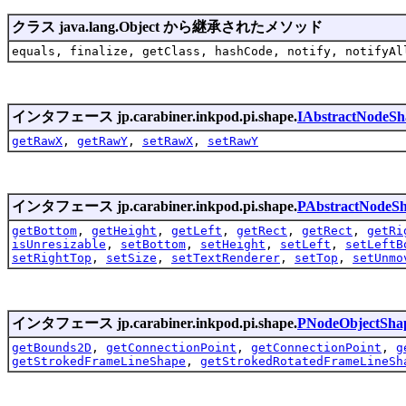
クラス java.lang.Object から継承されたメソッド
equals, finalize, getClass, hashCode, notify, notifyAl
インタフェース jp.carabiner.inkpod.pi.shape.
IAbstractNodeSh
getRawX
,
getRawY
,
setRawX
,
setRawY
インタフェース jp.carabiner.inkpod.pi.shape.
PAbstractNodeS
getBottom
,
getHeight
,
getLeft
,
getRect
,
getRect
,
getRi
isUnresizable
,
setBottom
,
setHeight
,
setLeft
,
setLeftB
setRightTop
,
setSize
,
setTextRenderer
,
setTop
,
setUnmo
インタフェース jp.carabiner.inkpod.pi.shape.
PNodeObjectSha
getBounds2D
,
getConnectionPoint
,
getConnectionPoint
,
g
getStrokedFrameLineShape
,
getStrokedRotatedFrameLineSh