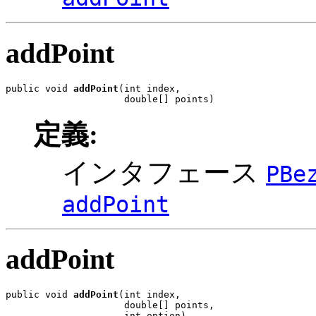
addPoint
public void 
addPoint
(int index,

                     double[] points)
定義:
インタフェース
PBe
addPoint
addPoint
public void 
addPoint
(int index,

                     double[] points,

                     int option)