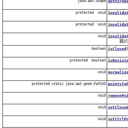
java.awt.Shape
getStrok
protected void
invalida
protected void
invalida
void
invalida
親のグル
boolean
isClosed
protected boolean
isResizi
void
normaliz
protected static java.awt.geom.Path2D
pointsTo
void
removePo
void
setClose
void
setCtrlP