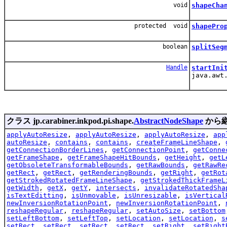
void
shapeCha
protected void
shapePro
boolean
splitSeg
Handle
startIni
java.awt
クラス jp.carabiner.inkpod.pi.shape.
AbstractNodeShape
から
applyAutoResize
,
applyAutoResize
,
applyAutoResize
,
app
autoResize
,
contains
,
contains
,
createFrameLineShape
,
getConnectionBorderLines
,
getConnectionPoint
,
getConne
getFrameShape
,
getFrameShapeHitBounds
,
getHeight
,
getL
getObsoleteTransformableBounds
,
getRawBounds
,
getRawRe
getRect
,
getRect
,
getRenderingBounds
,
getRight
,
getRot
getStrokedRotatedFrameLineShape
,
getStrokedThickFrameL
getWidth
,
getX
,
getY
,
intersects
,
invalidateRotatedSha
isTextEditting
,
isUnmovable
,
isUnresizable
,
isVertical
newInversionRotationPoint
,
newInversionRotationPoint
,
reshapeRegular
,
reshapeRegular
,
setAutoSize
,
setBottom
setLeftBottom
,
setLeftTop
,
setLocation
,
setLocation
,
s
setRect
,
setRect
,
setRect
,
setRect
,
setRight
,
setRight