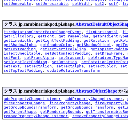
setUnmovable
,
setUnresizable
,
setWidth
,
setX
,
setY
,
tr
クラス jp.carabiner.inkpod.pi.shape.
AbstractDefaultObjectSha
fireRotationCenterPointChangeEvent
,
flipHorizontal
,
fl
getFillColor2
,
getFont
,
getFrameAlpha
,
getGradientType
getLineWidth
,
getRightTextPadding
,
getRotation
,
getRot
getShadowAlpha
,
getShadowColor
,
getShadowOffset
,
getTe
getTextPadding
,
getTextVerticalAlign
,
getTopTextPaddin
isTextUneditable
,
setBottomTextPadding
,
setDrawFrame
,
setFont
,
setFrameAlpha
,
setGradient
,
setGradientTypeNa
setRightTextPadding
,
setRotation
,
setRotationCenterPoi
setText
,
setTextAlign
,
setTextAlpha
,
setTextColor
,
set
setTopTextPadding
,
updateRotationTransform
クラス jp.carabiner.inkpod.pi.shape.
AbstractObjectShape
から
addPropertyChangeListener
,
addPropertyChangeListener
,
firePropertyChange
,
firePropertyChange
,
firePropertyCh
getGroupBoundsTransform
,
getGroupBoundsTransform
,
getI
getParentShape
,
getRenderingBounds
,
getTransformableBo
removePropertyChangeListener
,
removePropertyChangeList