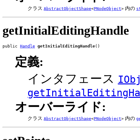
クラス
内の
AbstractObjectShape
<
PNodeObject
>
s
getInitialEditingHandle
public 
Handle
getInitialEditingHandle
()
定義:
インタフェース
IOb
getInitialEditingH
オーバーライド:
クラス
内の
AbstractObjectShape
<
PNodeObject
>
g