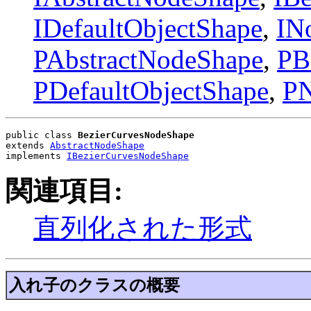
IDefaultObjectShape
,
IN
PAbstractNodeShape
,
PB
PDefaultObjectShape
,
PN
public class 
BezierCurvesNodeShape
extends 
AbstractNodeShape
implements 
IBezierCurvesNodeShape
関連項目:
直列化された形式
入れ子のクラスの概要