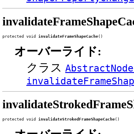
invalidateFrameShapeCa
protected void 
invalidateFrameShapeCache
()
オーバーライド:
クラス
AbstractNode
invalidateFrameSha
invalidateStrokedFrame
protected void 
invalidateStrokedFrameShapeCache
()