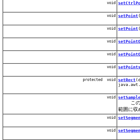
void
setCtrlP
void
setPoint
void
setPoint
void
setPoint
void
setPoint
void
setPoint
protected void
setRect
(
java.awt
void
setSampl
このシェ
範囲に収
void
setSegme
void
setSegme