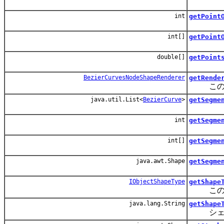
int
getPoint
int[]
getPoint
double[]
getPoint
BezierCurvesNodeShapeRenderer
getRende
このシ
java.util.List<
BezierCurve
>
getSegme
int
getSegme
int[]
getSegme
java.awt.Shape
getSegme
IObjectShapeType
getShape
このシ
java.lang.String
getShape
シェイ