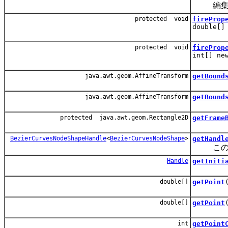
編集が
protected void
fireProp
double[]
protected void
fireProp
int[] ne
java.awt.geom.AffineTransform
getBound
java.awt.geom.AffineTransform
getBound
protected java.awt.geom.Rectangle2D
getFrame
BezierCurvesNodeShapeHandle
<
BezierCurvesNodeShape
>
getHandl
このシェ
Handle
getIniti
double[]
getPoint
double[]
getPoint
int
getPoint