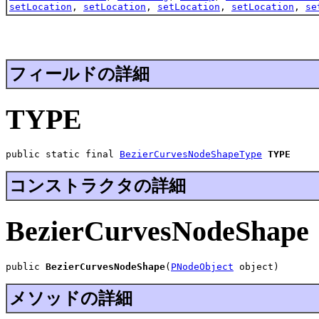
setLocation
,
setLocation
,
setLocation
,
setLocation
,
se
フィールドの詳細
TYPE
public static final 
BezierCurvesNodeShapeType
TYPE
コンストラクタの詳細
BezierCurvesNodeShape
public 
BezierCurvesNodeShape
(
PNodeObject
 object)
メソッドの詳細