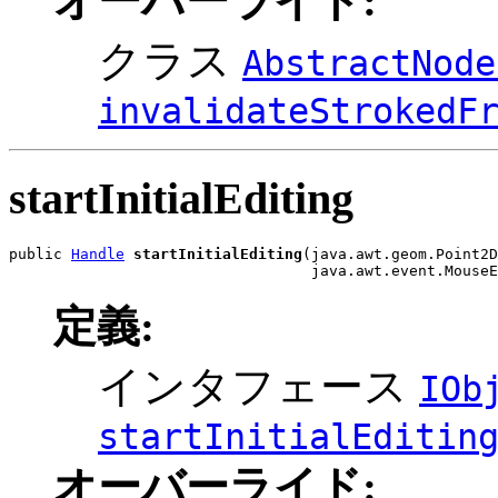
オーバーライド:
クラス
AbstractNode
invalidateStrokedF
startInitialEditing
public 
Handle
startInitialEditing
(java.awt.geom.Point2D
                                  java.awt.event.MouseE
定義:
インタフェース
IOb
startInitialEditin
オーバーライド: