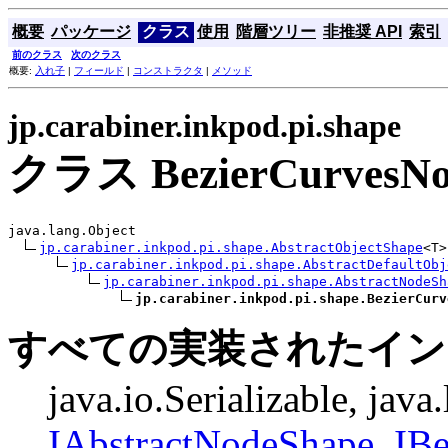
概要
パッケージ
クラス
使用
階層ツリー
非推奨 API
索引
前のクラス
次のクラス
概要:
入れ子
|
フィールド
|
コンストラクタ
|
メソッド
jp.carabiner.inkpod.pi.shape
クラス BezierCurvesNo
java.lang.Object

jp.carabiner.inkpod.pi.shape.AbstractObjectShape
<T>

jp.carabiner.inkpod.pi.shape.AbstractDefaultObj
jp.carabiner.inkpod.pi.shape.AbstractNodeSh
jp.carabiner.inkpod.pi.shape.BezierCurv
すべての実装されたイン
java.io.Serializable, java
IAbstractNodeShape
,
IB