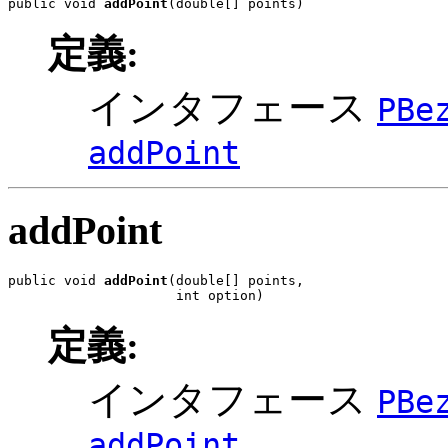
public void 
addPoint
(double[] points)
定義:
インタフェース
PBe
addPoint
addPoint
public void 
addPoint
(double[] points,

                     int option)
定義:
インタフェース
PBe
addPoint