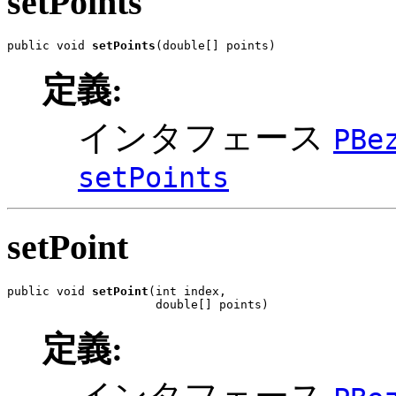
setPoints
public void 
setPoints
(double[] points)
定義:
インタフェース
PBe
setPoints
setPoint
public void 
setPoint
(int index,

                     double[] points)
定義: