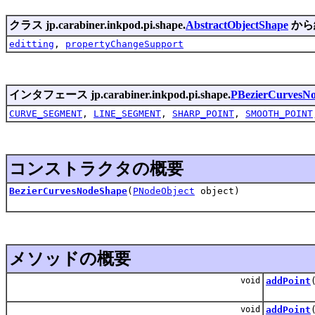
クラス jp.carabiner.inkpod.pi.shape.
AbstractObjectShape
から
editting
,
propertyChangeSupport
インタフェース jp.carabiner.inkpod.pi.shape.
PBezierCurvesN
CURVE_SEGMENT
,
LINE_SEGMENT
,
SHARP_POINT
,
SMOOTH_POINT
コンストラクタの概要
BezierCurvesNodeShape
(
PNodeObject
object)
メソッドの概要
void
addPoint
void
addPoint