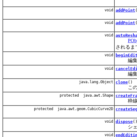
void
addPoint
void
addPoint
void
autoResh
PObj
されるま
void
beginEdi
編集の
void
cancelEd
編集が
java.lang.Object
clone
()
このシ
protected java.awt.Shape
createFr
枠線の
protected java.awt.geom.CubicCurve2D
createSe
void
dispose
(
シェイ
void
endEditi