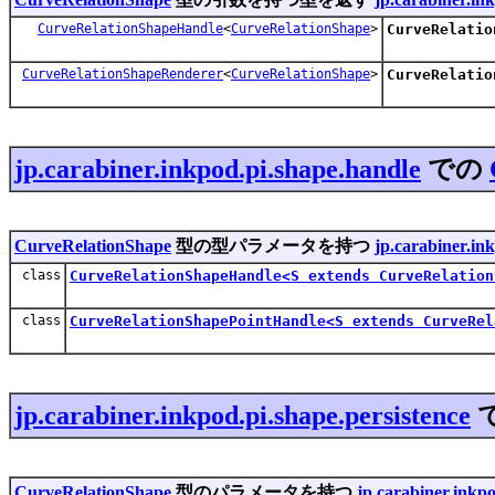
CurveRelationShapeHandle
<
CurveRelationShape
>
CurveRelatio
CurveRelationShapeRenderer
<
CurveRelationShape
>
CurveRelatio
jp.carabiner.inkpod.pi.shape.handle
での
CurveRelationShape
型の型パラメータを持つ
jp.carabiner.in
class
CurveRelationShapeHandle<S extends CurveRelation
class
CurveRelationShapePointHandle<S extends CurveRel
jp.carabiner.inkpod.pi.shape.persistence
CurveRelationShape
型のパラメータを持つ
jp.carabiner.inkpo