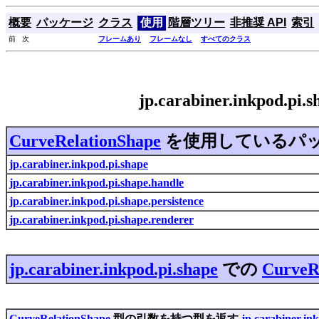
概要
パッケージ
クラス
使用
階層ツリー
非推奨 API
索引
前 次
フレームあり
フレームなし
すべてのクラス
jp.carabiner.inkpod.p
CurveRelationShape
を使用しているパ
jp.carabiner.inkpod.pi.shape
jp.carabiner.inkpod.pi.shape.handle
jp.carabiner.inkpod.pi.shape.persistence
jp.carabiner.inkpod.pi.shape.renderer
jp.carabiner.inkpod.pi.shape
での
CurveR
CurveRelationShape
型の引数を持つ型を返す
jp.carabiner.in