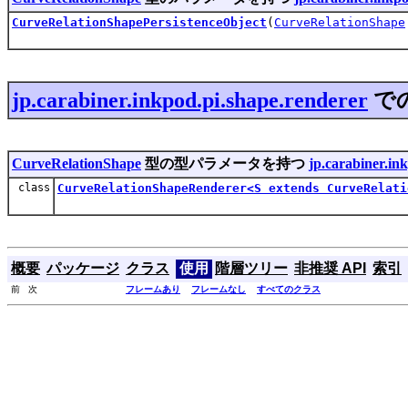
CurveRelationShapePersistenceObject
(
CurveRelationShape
jp.carabiner.inkpod.pi.shape.renderer
で
CurveRelationShape
型の型パラメータを持つ
jp.carabiner.in
class
CurveRelationShapeRenderer<S extends CurveRelati
概要
パッケージ
クラス
使用
階層ツリー
非推奨 API
索引
前 次
フレームあり
フレームなし
すべてのクラス