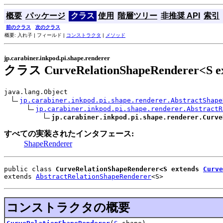
概要
パッケージ
クラス
使用
階層ツリー
非推奨 API
索引
前のクラス
次のクラス
概要: 入れ子 | フィールド |
コンストラクタ
|
メソッド
jp.carabiner.inkpod.pi.shape.renderer
クラス CurveRelationShapeRenderer<S e
java.lang.Object

jp.carabiner.inkpod.pi.shape.renderer.AbstractShape
jp.carabiner.inkpod.pi.shape.renderer.AbstractR
jp.carabiner.inkpod.pi.shape.renderer.Curve
すべての実装されたインタフェース:
ShapeRenderer
public class 
CurveRelationShapeRenderer<S extends 
Curve
extends 
AbstractRelationShapeRenderer
<S>
コンストラクタの概要