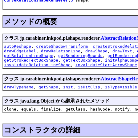
CurveRelationShapeRenderer
(
S
shape)
メソッドの概要
クラス jp.carabiner.inkpod.pi.shape.renderer.
AbstractRelatio
autoReshape
,
createShadowTransform
,
createStrokedRelat
drawEdgeLabel
,
drawRelationLine
,
drawShape
,
drawText
,
getRelationLineShape
,
getRenderingBounds
,
getRendering
getStrokedTextBoxShape
,
getTextBoxShape
,
initAlphaComp
invalidateRelationLineShape
,
invalidateStartArrowShape
クラス jp.carabiner.inkpod.pi.shape.renderer.
AbstractShapeRe
drawTypeName
,
getShape
,
init
,
isHitClip
,
isTypeVisible
クラス java.lang.Object から継承されたメソッド
clone, equals, finalize, getClass, hashCode, notify, n
コンストラクタの詳細