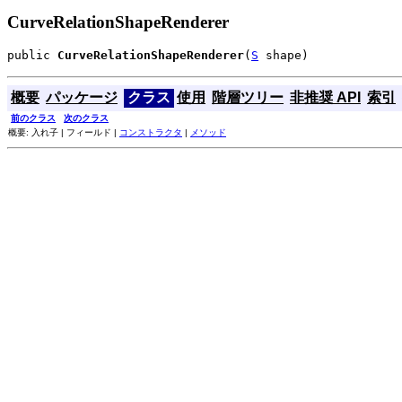
CurveRelationShapeRenderer
public 
CurveRelationShapeRenderer
(
S
 shape)
概要
パッケージ
クラス
使用
階層ツリー
非推奨 API
索引
前のクラス
次のクラス
概要: 入れ子 | フィールド |
コンストラクタ
|
メソッド