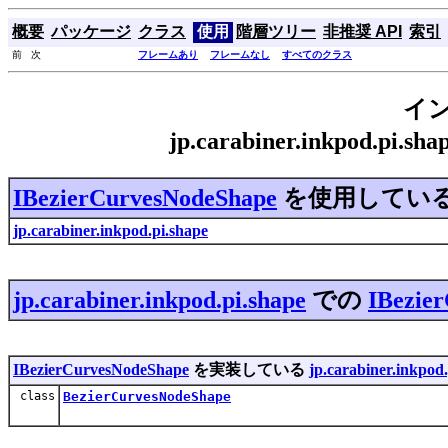
概要
パッケージ
クラス
使用
階層ツリー
非推奨 API
索引
前 次
フレームあり
フレームなし
すべてのクラス
イ
jp.carabiner.inkpod.pi.
IBezierCurvesNodeShape
を使用してい
jp.carabiner.inkpod.pi.shape
jp.carabiner.inkpod.pi.shape
での
IBezie
IBezierCurvesNodeShape
を実装している
jp.carabiner.inkpod
class
BezierCurvesNodeShape