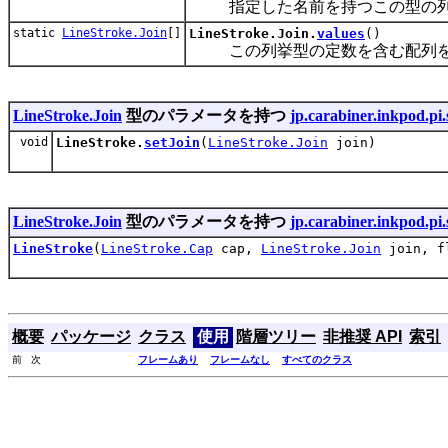
指定した名前を持つこの型の列
static
LineStroke.Join
[]
LineStroke.Join.
values
()
この列挙型の定数を含む配列を
LineStroke.Join
型のパラメータを持つ
jp.carabiner.inkpod.pi
void
LineStroke.
setJoin
(
LineStroke.Join
join)
LineStroke.Join
型のパラメータを持つ
jp.carabiner.inkpod.pi
LineStroke
(
LineStroke.Cap
cap,
LineStroke.Join
join, fl
概要
パッケージ
クラス
使用
階層ツリー
非推奨 API
索引
前 次
フレームあり
フレームなし
すべてのクラス