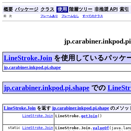
概要
パッケージ
クラス
使用
階層ツリー
非推奨 API
索引
前 次
フレームあり
フレームなし
すべてのクラス
jp.carabiner.inkpod.
LineStroke.Join
を使用しているパッケ
jp.carabiner.inkpod.pi.shape
jp.carabiner.inkpod.pi.shape
での
LineStr
LineStroke.Join
を返す
jp.carabiner.inkpod.pi.shape
のメソッ
LineStroke.Join
LineStroke.
getJoin
()
static
LineStroke.Join
LineStroke.Join.
valueOf
(java.lan