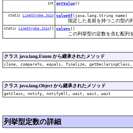
int
getValue
()
static
LineStroke.Join
valueOf
(java.lang.String name)
指定した名前を持つこの型の列
static
LineStroke.Join
[]
values
()
この列挙型の定数を含む配列を
クラス java.lang.Enum から継承されたメソッド
clone, compareTo, equals, finalize, getDeclaringClass,
クラス java.lang.Object から継承されたメソッド
getClass, notify, notifyAll, wait, wait, wait
列挙型定数の詳細