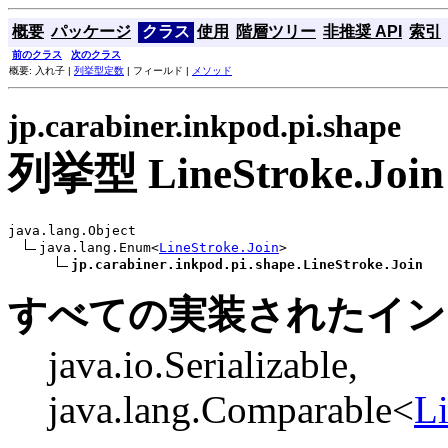
概要
パッケージ
クラス
使用
階層ツリー
非推奨 API
索引
前のクラス
次のクラス
概要: 入れ子 |
列挙型定数
| フィールド |
メソッド
jp.carabiner.inkpod.pi.shape
列挙型 LineStroke.Join
java.lang.Object

java.lang.Enum<
LineStroke.Join
>

jp.carabiner.inkpod.pi.shape.LineStroke.Join
すべての実装されたイン
java.io.Serializable,
java.lang.Comparable<
Li