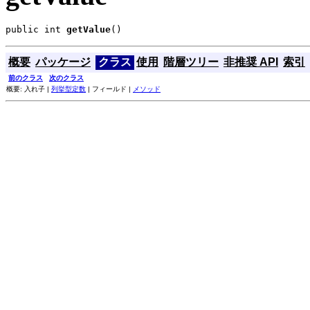
public int 
getValue
()
概要
パッケージ
クラス
使用
階層ツリー
非推奨 API
索引
前のクラス
次のクラス
概要: 入れ子 |
列挙型定数
| フィールド |
メソッド