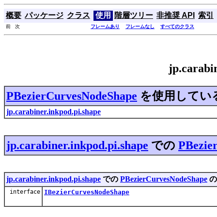
概要
パッケージ
クラス
使用
階層ツリー
非推奨 API
索引
前 次
フレームあり
フレームなし
すべてのクラス
jp.carab
PBezierCurvesNodeShape
を使用してい
jp.carabiner.inkpod.pi.shape
jp.carabiner.inkpod.pi.shape
での
PBezie
jp.carabiner.inkpod.pi.shape
での
PBezierCurvesNodeShape
の
interface
IBezierCurvesNodeShape