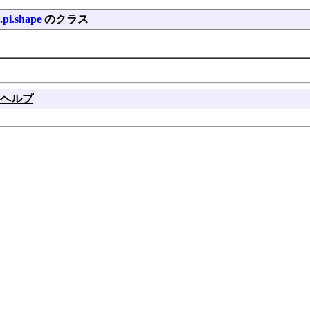
.pi.shape
のクラス
ヘルプ