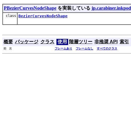
PBezierCurvesNodeShape
を実装している
jp.carabiner.inkpod
class
BezierCurvesNodeShape
概要
パッケージ
クラス
使用
階層ツリー
非推奨 API
索引
前 次
フレームあり
フレームなし
すべてのクラス