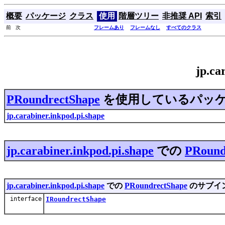
概要
パッケージ
クラス
使用
階層ツリー
非推奨 API
索引
前 次
フレームあり
フレームなし
すべてのクラス
jp.c
PRoundrectShape
を使用しているパッ
jp.carabiner.inkpod.pi.shape
jp.carabiner.inkpod.pi.shape
での
PRound
jp.carabiner.inkpod.pi.shape
での
PRoundrectShape
のサブイ
interface
IRoundrectShape