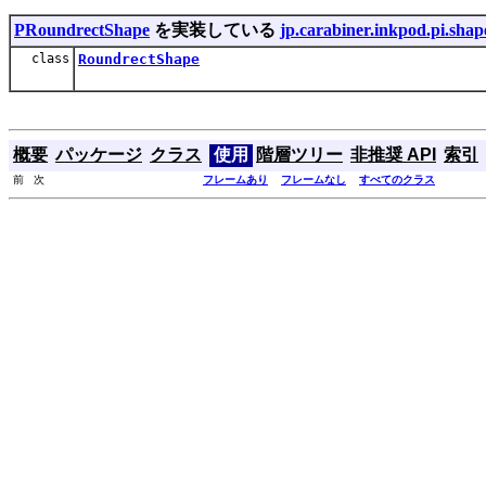
PRoundrectShape
を実装している
jp.carabiner.inkpod.pi.shap
class
RoundrectShape
概要
パッケージ
クラス
使用
階層ツリー
非推奨 API
索引
前 次
フレームあり
フレームなし
すべてのクラス