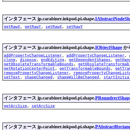
インタフェース jp.carabiner.inkpod.pi.shape.
IAbstractNodeSh
getRawX
,
getRawY
,
setRawX
,
setRawY
インタフェース jp.carabiner.inkpod.pi.shape.
IObjectShape
か
addPropertyChangeListener
,
addPropertyChangeListener
,
clone
,
dispose
,
endEditing
,
getDependentShapes
,
getHan
getObsoleteTransformableBounds
,
getObsoleteTransformab
getRotationCenterPoint
,
getTransformableBounds
,
getTra
removePropertyChangeListener
,
removePropertyChangeList
setText
,
shapeChanged
,
shapeWillBeChanged
,
startInitia
インタフェース jp.carabiner.inkpod.pi.shape.
PRoundrectShap
getArcSize
,
setArcSize
インタフェース jp.carabiner.inkpod.pi.shape.
PAbstractRectan