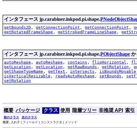
インタフェース jp.carabiner.inkpod.pi.shape.
PNodeObjectSha
getBounds2D
,
getConnectionPoint
,
getConnectionPoint
,
g
getRotatedFrameShape
,
getStrokedFrameLineShape
,
getStr
インタフェース jp.carabiner.inkpod.pi.shape.
PObjectShape
か
autoReshape
,
autoReshape
,
contains
,
flipHorizontal
,
fl
getLocation
,
getLocation
,
getRawBounds
,
getRotation
,
g
getShapeTypeName
,
getText
,
intersects
,
isBoundsMovable
isVerticalResizable
,
readyAutoReshape
,
setBounds
,
setF
setRotation
概要
パッケージ
クラス
使用
階層ツリー
非推奨 API
索引
前のクラス
次のクラス
概要: 入れ子 | フィールド | コンストラクタ | メソッド