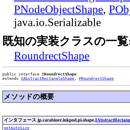
PNodeObjectShape
,
POb
java.io.Serializable
既知の実装クラスの一覧
RoundrectShape
public interface 
IRoundrectShape
extends 
IAbstractRectangleShape
, 
PRoundrectShape
メソッドの概要
インタフェース jp.carabiner.inkpod.pi.shape.
IAbstractRectan
getAutoSize