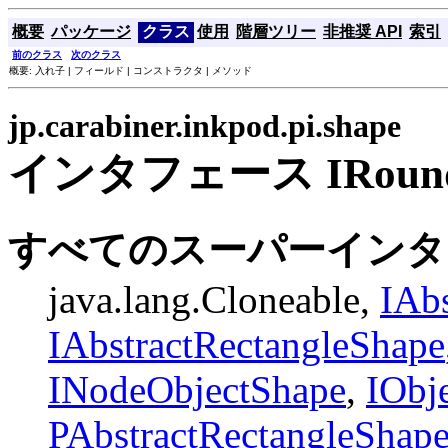
概要
パッケージ
クラス
使用
階層ツリー
非推奨 API
索引
前のクラス
次のクラス
概要: 入れ子 | フィールド | コンストラクタ | メソッド
jp.carabiner.inkpod.pi.shape
インタフェース IRoundr
すべてのスーパーインタ
java.lang.Cloneable,
IAb
IAbstractRectangleShape
INodeObjectShape
,
IObj
PAbstractRectangleShap