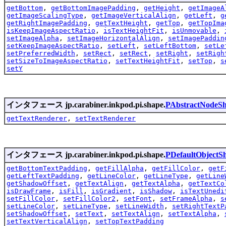
getBottom
,
getBottomImagePadding
,
getHeight
,
getImageA
getImageScalingType
,
getImageVerticalAlign
,
getLeft
,
g
getRightImagePadding
,
getTextHeight
,
getTop
,
getTopIma
isKeepImageAspectRatio
,
isTextHeightFit
,
isUnmovable
,
setImageAlpha
,
setImageHorizontalAlign
,
setImagePaddin
setKeepImageAspectRatio
,
setLeft
,
setLeftBottom
,
setLe
setPreferredWidth
,
setRect
,
setRect
,
setRight
,
setRigh
setSizeToImageAspectRatio
,
setTextHeightFit
,
setTop
,
s
setY
インタフェース jp.carabiner.inkpod.pi.shape.
PAbstractNodeS
getTextRenderer
,
setTextRenderer
インタフェース jp.carabiner.inkpod.pi.shape.
PDefaultObjectS
getBottomTextPadding
,
getFillAlpha
,
getFillColor
,
getF
getLeftTextPadding
,
getLineColor
,
getLineType
,
getLine
getShadowOffset
,
getTextAlign
,
getTextAlpha
,
getTextCo
isDrawFrame
,
isFill
,
isGradient
,
isShadow
,
isTextUnedi
setFillColor
,
setFillColor2
,
setFont
,
setFrameAlpha
,
s
setLineColor
,
setLineType
,
setLineWidth
,
setRightTextP
setShadowOffset
,
setText
,
setTextAlign
,
setTextAlpha
,
setTextVerticalAlign
,
setTopTextPadding