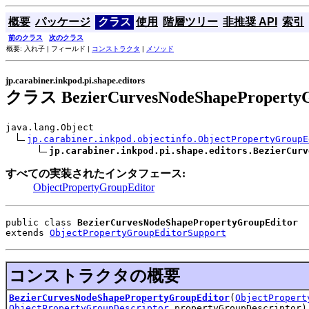
概要
パッケージ
クラス
使用
階層ツリー
非推奨 API
索引
前のクラス
次のクラス
概要: 入れ子 | フィールド |
コンストラクタ
|
メソッド
jp.carabiner.inkpod.pi.shape.editors
クラス BezierCurvesNodeShapePropertyG
java.lang.Object

jp.carabiner.inkpod.objectinfo.ObjectPropertyGroupE
jp.carabiner.inkpod.pi.shape.editors.BezierCurv
すべての実装されたインタフェース:
ObjectPropertyGroupEditor
public class 
BezierCurvesNodeShapePropertyGroupEditor
extends 
ObjectPropertyGroupEditorSupport
コンストラクタの概要
BezierCurvesNodeShapePropertyGroupEditor
(
ObjectPropert
ObjectPropertyGroupDescriptor
propertyGroupDescriptor)