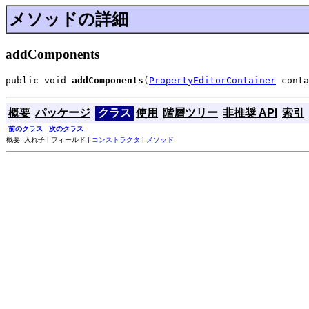
メソッドの詳細
addComponents
public void 
addComponents
(
PropertyEditorContainer
 conta
概要
パッケージ
クラス
使用
階層ツリー
非推奨 API
索引
前のクラス
次のクラス
概要: 入れ子 | フィールド |
コンストラクタ
|
メソッド