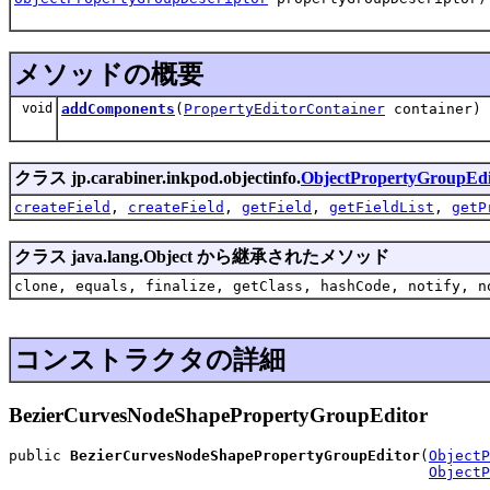
メソッドの概要
void
addComponents
(
PropertyEditorContainer
container)
クラス jp.carabiner.inkpod.objectinfo.
ObjectPropertyGroupEdi
createField
,
createField
,
getField
,
getFieldList
,
getP
クラス java.lang.Object から継承されたメソッド
clone, equals, finalize, getClass, hashCode, notify, n
コンストラクタの詳細
BezierCurvesNodeShapePropertyGroupEditor
public 
BezierCurvesNodeShapePropertyGroupEditor
(
ObjectP
ObjectP