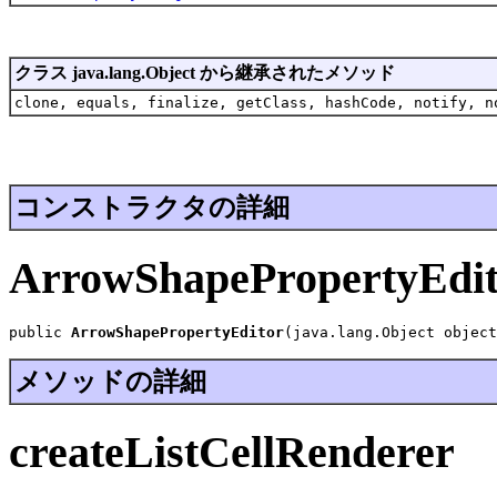
クラス java.lang.Object から継承されたメソッド
clone, equals, finalize, getClass, hashCode, notify, n
コンストラクタの詳細
ArrowShapePropertyEdit
public 
ArrowShapePropertyEditor
(java.lang.Object object
メソッドの詳細
createListCellRenderer