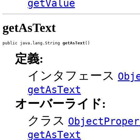
getValue
getAsText
public java.lang.String 
getAsText
()
定義:
インタフェース
Obj
getAsText
オーバーライド:
クラス
ObjectProper
getAsText