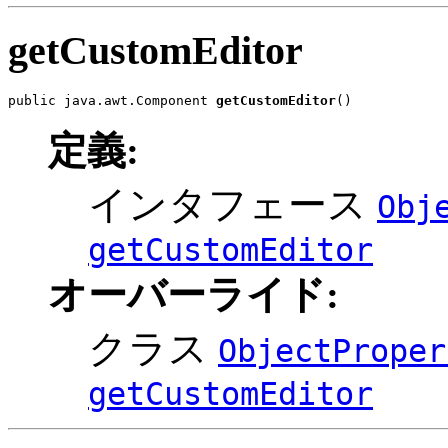
getCustomEditor
public java.awt.Component 
getCustomEditor
()
定義:
インタフェース
Obj
getCustomEditor
オーバーライド:
クラス
ObjectProper
getCustomEditor