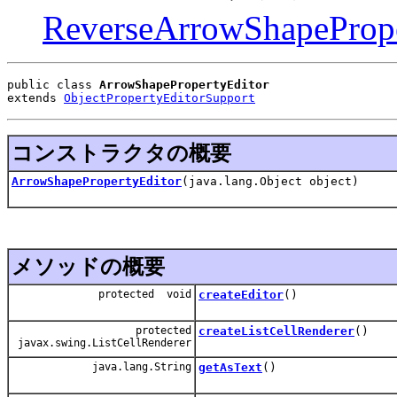
ReverseArrowShapePrope
public class 
ArrowShapePropertyEditor
extends 
ObjectPropertyEditorSupport
コンストラクタの概要
ArrowShapePropertyEditor
(java.lang.Object object)
メソッドの概要
protected void
createEditor
()
protected
createListCellRenderer
()
javax.swing.ListCellRenderer
java.lang.String
getAsText
()