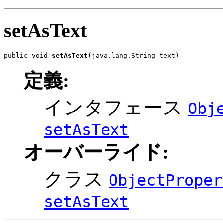
setAsText
public void 
setAsText
(java.lang.String text)
定義:
インタフェース
Obj
setAsText
オーバーライド:
クラス
ObjectProper
setAsText