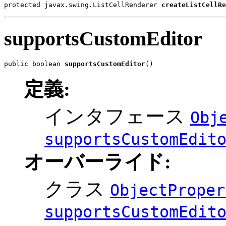
protected javax.swing.ListCellRenderer 
createListCellRe
supportsCustomEditor
public boolean 
supportsCustomEditor
()
定義:
インタフェース
Obj
supportsCustomEdit
オーバーライド:
クラス
ObjectProper
supportsCustomEdit