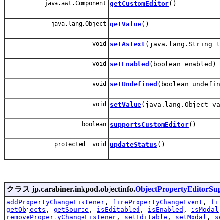
java.awt.Component
getCustomEditor
()
java.lang.Object
getValue
()
void
setAsText
(java.lang.String t
void
setEnabled
(boolean enabled)
void
setUndefined
(boolean undefin
void
setValue
(java.lang.Object va
boolean
supportsCustomEditor
()
protected void
updateStatus
()
クラス jp.carabiner.inkpod.objectinfo.
ObjectPropertyEditorSu
addPropertyChangeListener
,
firePropertyChangeEvent
,
fi
getObjects
,
getSource
,
isEditabled
,
isEnabled
,
isModal
removePropertyChangeListener
,
setEditable
,
setModal
,
s