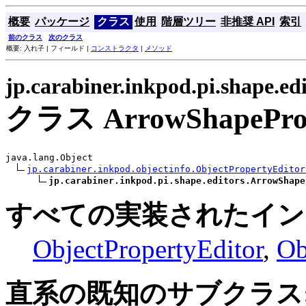
概要
パッケージ
クラス
使用
階層ツリー
非推奨 API
索引
前のクラス
次のクラス
概要: 入れ子 | フィールド |
コンストラクタ
|
メソッド
jp.carabiner.inkpod.pi.shape.edi
クラス ArrowShapeProp
java.lang.Object

jp.carabiner.inkpod.objectinfo.ObjectPropertyEditor
jp.carabiner.inkpod.pi.shape.editors.ArrowShape
すべての実装されたイン
ObjectPropertyEditor
,
Ob
直系の既知のサブクラス