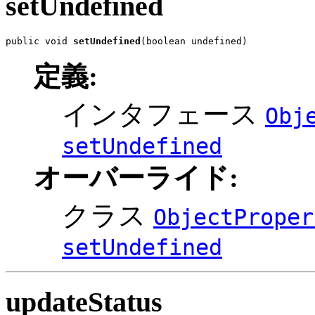
setUndefined
public void 
setUndefined
(boolean undefined)
定義:
インタフェース
Obj
setUndefined
オーバーライド:
クラス
ObjectProper
setUndefined
updateStatus