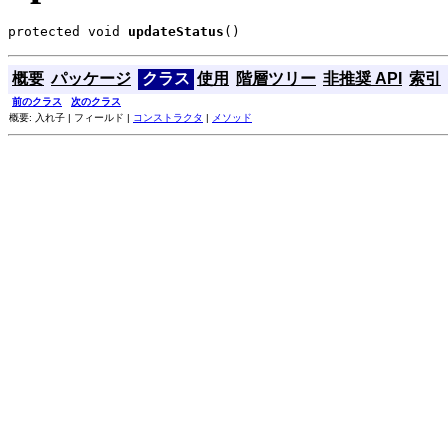
protected void 
updateStatus
()
概要
パッケージ
クラス
使用
階層ツリー
非推奨 API
索引
前のクラス
次のクラス
概要: 入れ子 | フィールド |
コンストラクタ
|
メソッド