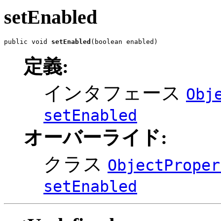
setEnabled
public void 
setEnabled
(boolean enabled)
定義:
インタフェース
Obj
setEnabled
オーバーライド:
クラス
ObjectProper
setEnabled