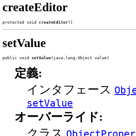
createEditor
protected void 
createEditor
()
setValue
public void 
setValue
(java.lang.Object value)
定義:
インタフェース
Obj
setValue
オーバーライド:
クラス
ObjectProper