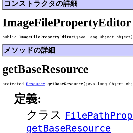
コンストラクタの詳細
ImageFilePropertyEditor
public 
ImageFilePropertyEditor
(java.lang.Object object)
メソッドの詳細
getBaseResource
protected 
Resource
getBaseResource
(java.lang.Object obj
定義:
クラス
FilePathProp
getBaseResource