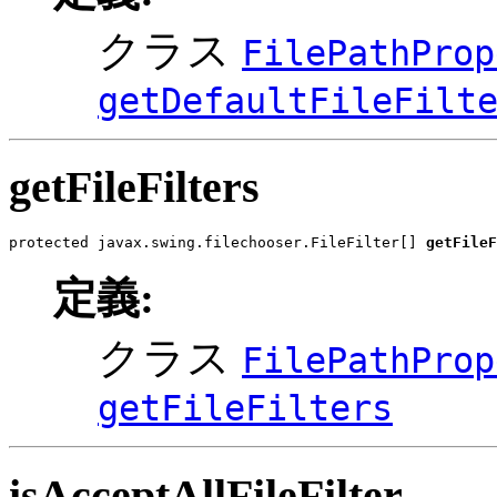
クラス
FilePathProp
getDefaultFileFilt
getFileFilters
protected javax.swing.filechooser.FileFilter[] 
getFileF
定義:
クラス
FilePathProp
getFileFilters
isAcceptAllFileFilter