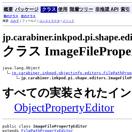
概要
パッケージ
クラス
使用
階層ツリー
非推奨 API
索引
前のクラス
次のクラス
概要:
入れ子
| フィールド |
コンストラクタ
|
メソッド
jp.carabiner.inkpod.pi.shape.edi
クラス ImageFileProper
java.lang.Object

jp.carabiner.inkpod.objectinfo.editors.FilePathProp
jp.carabiner.inkpod.pi.shape.editors.ImageFileP
すべての実装されたイン
ObjectPropertyEditor
public class 
ImageFilePropertyEditor
extends 
FilePathPropertyEditor