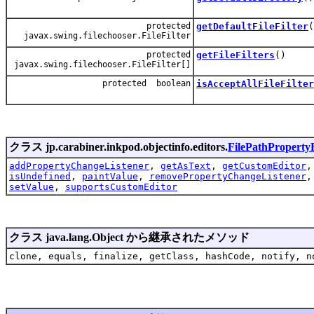
protected
getDefaultFileFilter
(
javax.swing.filechooser.FileFilter
protected
getFileFilters
()
javax.swing.filechooser.FileFilter[]
protected boolean
isAcceptAllFileFilter
クラス jp.carabiner.inkpod.objectinfo.editors.
FilePathProperty
addPropertyChangeListener
,
getAsText
,
getCustomEditor
isUndefined
,
paintValue
,
removePropertyChangeListener
setValue
,
supportsCustomEditor
クラス java.lang.Object から継承されたメソッド
clone, equals, finalize, getClass, hashCode, notify, n