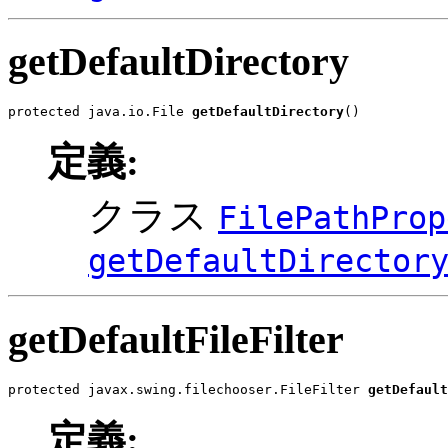
getDefaultDirectory
protected java.io.File 
getDefaultDirectory
()
定義:
クラス
FilePathProp
getDefaultDirector
getDefaultFileFilter
protected javax.swing.filechooser.FileFilter 
getDefault
定義: