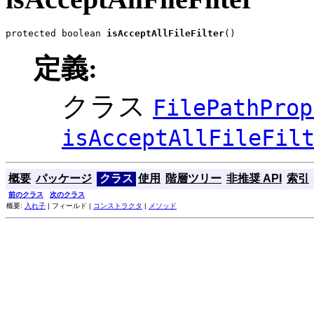
protected boolean 
isAcceptAllFileFilter
()
定義:
クラス
FilePathProp
isAcceptAllFileFil
概要
パッケージ
クラス
使用
階層ツリー
非推奨 API
索引
前のクラス
次のクラス
概要:
入れ子
| フィールド |
コンストラクタ
|
メソッド