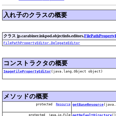
入れ子のクラスの概要
クラス jp.carabiner.inkpod.objectinfo.editors.
FilePathProperty
FilePathPropertyEditor.DelegateEditor
コンストラクタの概要
ImageFilePropertyEditor
(java.lang.Object object)
メソッドの概要
protected
Resource
getBaseResource
(java.
protected java.io.File
getDefaultDirectory
()