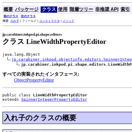
概要
パッケージ
クラス
使用
階層ツリー
非推奨 API
索引
前のクラス
次のクラス
概要:
入れ子
| フィールド |
コンストラクタ
|
メソッド
jp.carabiner.inkpod.pi.shape.editors
クラス LineWidthPropertyEditor
java.lang.Object

jp.carabiner.inkpod.objectinfo.editors.SpinnerInteg
jp.carabiner.inkpod.pi.shape.editors.LineWidthP
すべての実装されたインタフェース:
ObjectPropertyEditor
public class 
LineWidthPropertyEditor
extends 
SpinnerIntegerPropertyEditor
入れ子のクラスの概要