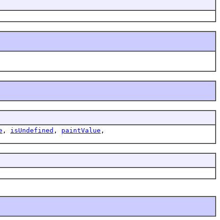
e
,
isUndefined
,
paintValue
,