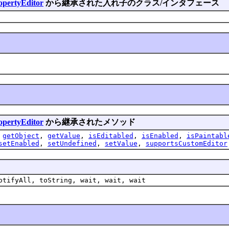
opertyEditor
から継承された入れ子のクラス/インタフェース
opertyEditor
から継承されたメソッド
,
getObject
,
getValue
,
isEditabled
,
isEnabled
,
isPaintabl
setEnabled
,
setUndefined
,
setValue
,
supportsCustomEditor
otifyAll, toString, wait, wait, wait