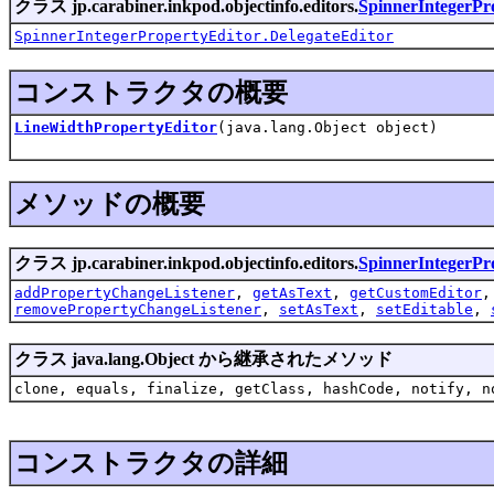
クラス jp.carabiner.inkpod.objectinfo.editors.
SpinnerIntegerPr
SpinnerIntegerPropertyEditor.DelegateEditor
コンストラクタの概要
LineWidthPropertyEditor
(java.lang.Object object)
メソッドの概要
クラス jp.carabiner.inkpod.objectinfo.editors.
SpinnerIntegerPr
addPropertyChangeListener
,
getAsText
,
getCustomEditor
removePropertyChangeListener
,
setAsText
,
setEditable
,
クラス java.lang.Object から継承されたメソッド
clone, equals, finalize, getClass, hashCode, notify, n
コンストラクタの詳細