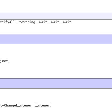
otifyAll, toString, wait, wait, wait
ject,

tyChangeListener listener)