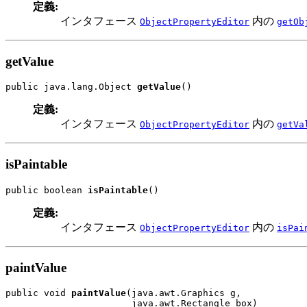
定義:
インタフェース
内の
ObjectPropertyEditor
getOb
getValue
public java.lang.Object 
getValue
()
定義:
インタフェース
内の
ObjectPropertyEditor
getVa
isPaintable
public boolean 
isPaintable
()
定義:
インタフェース
内の
ObjectPropertyEditor
isPai
paintValue
public void 
paintValue
(java.awt.Graphics g,

                       java.awt.Rectangle box)