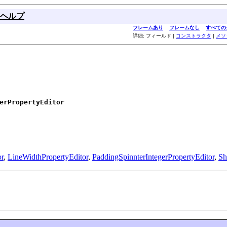
ヘルプ
フレームあり
フレームなし
すべての
詳細: フィールド |
コンストラクタ
|
メソ
erPropertyEditor
or
,
LineWidthPropertyEditor
,
PaddingSpinnterIntegerPropertyEditor
,
Sh