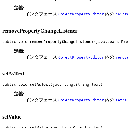
定義:
インタフェース
内の
ObjectPropertyEditor
paint
removePropertyChangeListener
public void 
removePropertyChangeListener
(java.beans.Pr
定義:
インタフェース
内の
ObjectPropertyEditor
remov
setAsText
public void 
setAsText
(java.lang.String text)
定義:
インタフェース
内の
ObjectPropertyEditor
setAs
setValue
public void 
setValue
(java.lang.Object value)