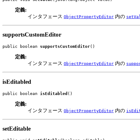
定義:
インタフェース
内の
ObjectPropertyEditor
setVa
supportsCustomEditor
public boolean 
supportsCustomEditor
()
定義:
インタフェース
内の
ObjectPropertyEditor
suppo
isEditabled
public boolean 
isEditabled
()
定義:
インタフェース
内の
ObjectPropertyEditor
isEdi
setEditable