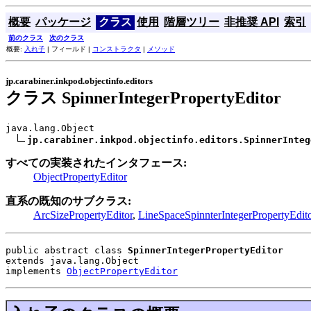
概要
パッケージ
クラス
使用
階層ツリー
非推奨 API
索引
前のクラス
次のクラス
概要:
入れ子
| フィールド |
コンストラクタ
|
メソッド
jp.carabiner.inkpod.objectinfo.editors
クラス SpinnerIntegerPropertyEditor
java.lang.Object

jp.carabiner.inkpod.objectinfo.editors.SpinnerInteg
すべての実装されたインタフェース:
ObjectPropertyEditor
直系の既知のサブクラス:
ArcSizePropertyEditor
,
LineSpaceSpinnterIntegerPropertyEdit
public abstract class 
SpinnerIntegerPropertyEditor
extends java.lang.Object
implements 
ObjectPropertyEditor