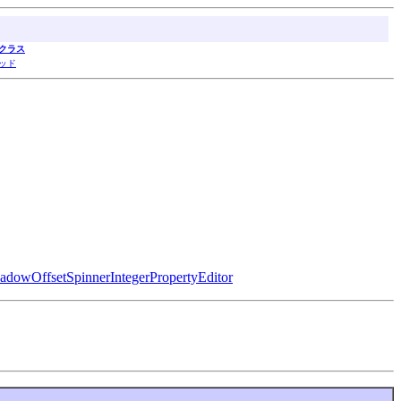
クラス
ッド
adowOffsetSpinnerIntegerPropertyEditor