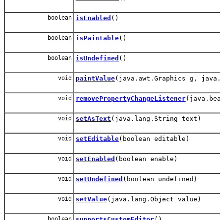
boolean
isEnabled
()
boolean
isPaintable
()
boolean
isUndefined
()
void
paintValue
(java.awt.Graphics g, java
void
removePropertyChangeListener
(java.be
void
setAsText
(java.lang.String text)
void
setEditable
(boolean editable)
void
setEnabled
(boolean enable)
void
setUndefined
(boolean undefined)
void
setValue
(java.lang.Object value)
boolean
supportsCustomEditor
()