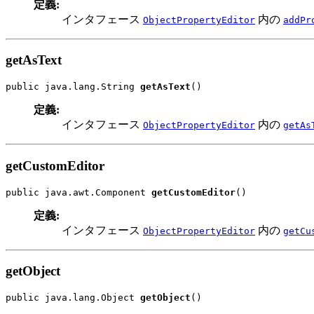
定義:
インタフェース
内の
ObjectPropertyEditor
addPr
getAsText
public java.lang.String 
getAsText
()
定義:
インタフェース
内の
ObjectPropertyEditor
getAs
getCustomEditor
public java.awt.Component 
getCustomEditor
()
定義:
インタフェース
内の
ObjectPropertyEditor
getCu
getObject
public java.lang.Object 
getObject
()