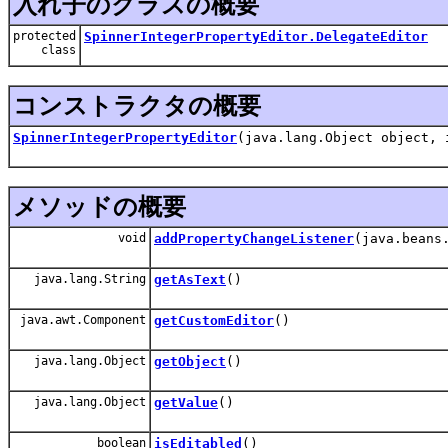
入れ子のクラスの概要
protected
SpinnerIntegerPropertyEditor.DelegateEditor
class
コンストラクタの概要
SpinnerIntegerPropertyEditor
(java.lang.Object object, 
メソッドの概要
void
addPropertyChangeListener
(java.beans
java.lang.String
getAsText
()
java.awt.Component
getCustomEditor
()
java.lang.Object
getObject
()
java.lang.Object
getValue
()
boolean
isEditabled
()