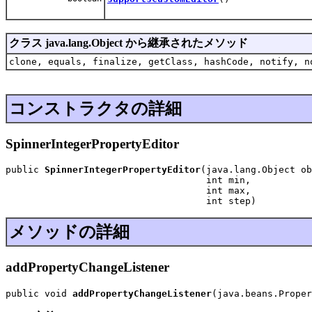
クラス java.lang.Object から継承されたメソッド
clone, equals, finalize, getClass, hashCode, notify, n
コンストラクタの詳細
SpinnerIntegerPropertyEditor
public 
SpinnerIntegerPropertyEditor
(java.lang.Object ob
                                    int min,

                                    int max,

                                    int step)
メソッドの詳細
addPropertyChangeListener
public void 
addPropertyChangeListener
(java.beans.Proper