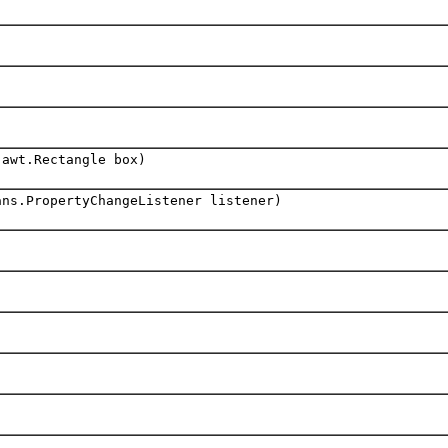
.awt.Rectangle box)
ans.PropertyChangeListener listener)