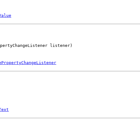
Value
opertyChangeListener listener)
ePropertyChangeListener
Text