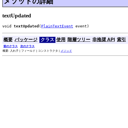
メソッドの詳細
textUpdated
void 
textUpdated
(
PlainTextEvent
 event)
概要
パッケージ
クラス
使用
階層ツリー
非推奨 API
索引
前のクラス
次のクラス
概要: 入れ子 | フィールド | コンストラクタ |
メソッド