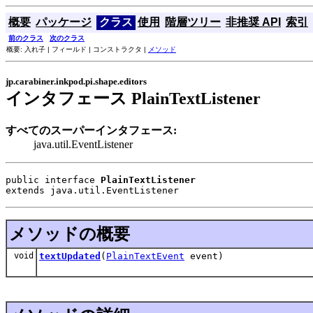
概要
パッケージ
クラス
使用
階層ツリー
非推奨 API
索引
前のクラス
次のクラス
概要: 入れ子 | フィールド | コンストラクタ |
メソッド
jp.carabiner.inkpod.pi.shape.editors
インタフェース PlainTextListener
すべてのスーパーインタフェース:
java.util.EventListener
public interface 
PlainTextListener
extends java.util.EventListener
メソッドの概要
void
textUpdated
(
PlainTextEvent
event)