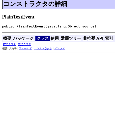
コンストラクタの詳細
PlainTextEvent
public 
PlainTextEvent
(java.lang.Object source)
概要
パッケージ
クラス
使用
階層ツリー
非推奨 API
索引
前のクラス
次のクラス
概要: 入れ子 |
フィールド
|
コンストラクタ
|
メソッド