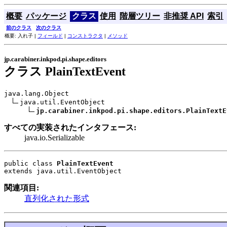
概要
パッケージ
クラス
使用
階層ツリー
非推奨 API
索引
前のクラス
次のクラス
概要: 入れ子 |
フィールド
|
コンストラクタ
|
メソッド
jp.carabiner.inkpod.pi.shape.editors
クラス PlainTextEvent
java.lang.Object

java.util.EventObject

jp.carabiner.inkpod.pi.shape.editors.PlainTextE
すべての実装されたインタフェース:
java.io.Serializable
public class 
PlainTextEvent
extends java.util.EventObject
関連項目:
直列化された形式