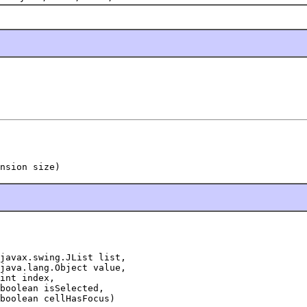
nsion size)
javax.swing.JList list,

java.lang.Object value,

int index,

boolean isSelected,

boolean cellHasFocus)