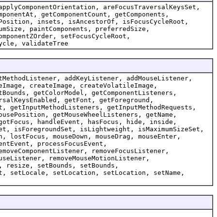
applyComponentOrientation, areFocusTraversalKeysSet,
mponentAt, getComponentCount, getComponents,
Position, insets, isAncestorOf, isFocusCycleRoot,
umSize, paintComponents, preferredSize,
omponentZOrder, setFocusCycleRoot,
ycle, validateTree
tMethodListener, addKeyListener, addMouseListener,
eImage, createImage, createVolatileImage,
tBounds, getColorModel, getComponentListeners,
rsalKeysEnabled, getFont, getForeground,
t, getInputMethodListeners, getInputMethodRequests,
ousePosition, getMouseWheelListeners, getName,
gotFocus, handleEvent, hasFocus, hide, inside,
et, isForegroundSet, isLightweight, isMaximumSizeSet,
n, lostFocus, mouseDown, mouseDrag, mouseEnter,
entEvent, processFocusEvent,
emoveComponentListener, removeFocusListener,
useListener, removeMouseMotionListener,
, resize, setBounds, setBounds,
t, setLocale, setLocation, setLocation, setName,