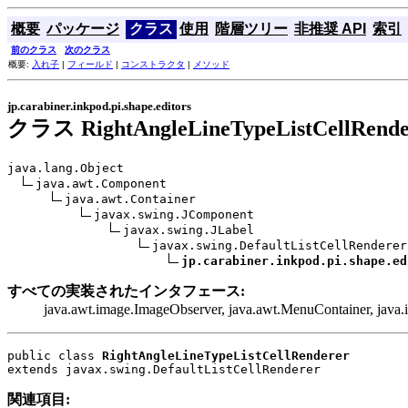
概要
パッケージ
クラス
使用
階層ツリー
非推奨 API
索引
前のクラス
次のクラス
概要:
入れ子
|
フィールド
|
コンストラクタ
|
メソッド
jp.carabiner.inkpod.pi.shape.editors
クラス RightAngleLineTypeListCellRende
java.lang.Object

java.awt.Component

java.awt.Container

javax.swing.JComponent

javax.swing.JLabel

javax.swing.DefaultListCellRenderer

jp.carabiner.inkpod.pi.shape.ed
すべての実装されたインタフェース:
java.awt.image.ImageObserver, java.awt.MenuContainer, java.io
public class 
RightAngleLineTypeListCellRenderer
extends javax.swing.DefaultListCellRenderer
関連項目: