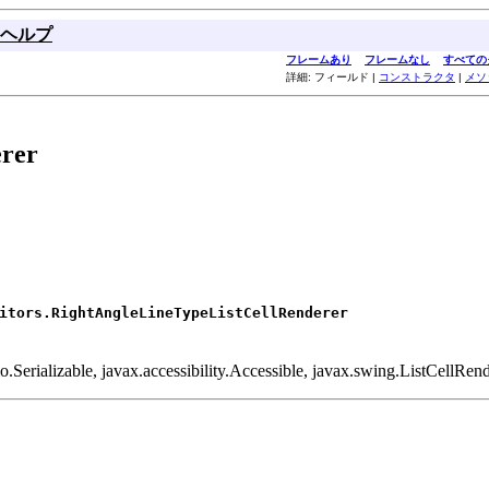
ヘルプ
フレームあり
フレームなし
すべての
詳細: フィールド |
コンストラクタ
|
メソ
rer
itors.RightAngleLineTypeListCellRenderer
.Serializable, javax.accessibility.Accessible, javax.swing.ListCellRe