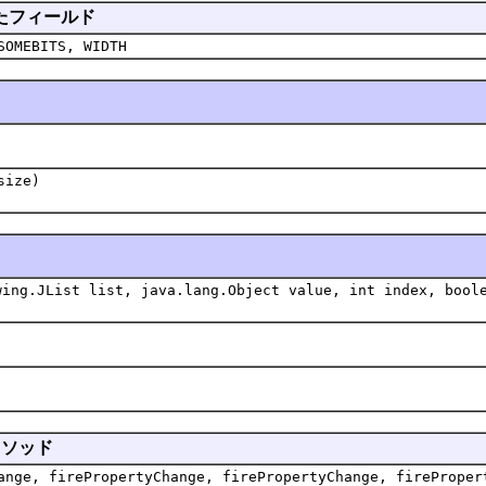
承されたフィールド
SOMEBITS, WIDTH
size)
wing.JList list, java.lang.Object value, int index, bool
れたメソッド
ange, firePropertyChange, firePropertyChange, fireProper