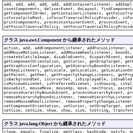
add, add, add, add, add, addContainerListener, addImpl
countComponents, deliverEvent, doLayout, findComponent
getComponentZOrder, getContainerListeners, getFocusTra
isFocusCycleRoot, isFocusTraversalPolicyProvider, isFo
printComponents, processContainerEvent, processEvent, 
setFocusTraversalPolicy, setFocusTraversalPolicyProvid
クラス java.awt.Component から継承されたメソッド
action, add, addComponentListener, addFocusListener, a
addMouseMotionListener, addMouseWheelListener, bounds,
createVolatileImage, disableEvents, dispatchEvent, ena
getComponentOrientation, getCursor, getDropTarget, get
getGraphicsConfiguration, getHierarchyBoundsListeners,
getKeyListeners, getLocale, getLocation, getLocationOn
getParent, getPeer, getPropertyChangeListeners, getPro
isBackgroundSet, isCursorSet, isDisplayable, isEnabled
isMinimumSizeSet, isPreferredSizeSet, isShowing, isVal
mouseExit, mouseMove, mouseUp, move, nextFocus, paintA
processHierarchyBoundsEvent, processHierarchyEvent, pr
removeHierarchyBoundsListener, removeHierarchyListener
removeMouseWheelListener, removePropertyChangeListener
setComponentOrientation, setCursor, setDropTarget, set
setSize, setSize, show, show, size, toString, transfer
クラス java.lang.Object から継承されたメソッド
clone, equals, finalize, getClass, hashCode, notify, n