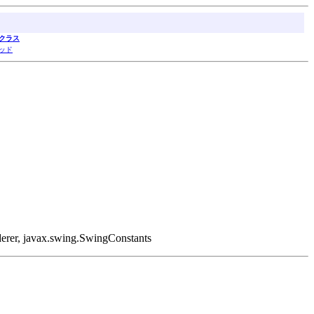
クラス
ッド
nderer, javax.swing.SwingConstants