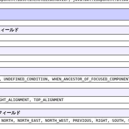
れたフィールド
, UNDEFINED_CONDITION, WHEN_ANCESTOR_OF_FOCUSED_COMPONEN
GHT_ALIGNMENT, TOP_ALIGNMENT
れたフィールド
 NORTH, NORTH_EAST, NORTH_WEST, PREVIOUS, RIGHT, SOUTH, 