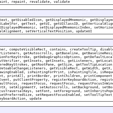
aint, repaint, revalidate, validate
text, getDisabledIcon, getDisplayedMnemonic, getDisplaye
tLabelFor, getText, getUI, getUIClassID, getVerticalAlig
tDisplayedMnemonic, setDisplayedMnemonicIndex, setHorizo
alAlignment, setVerticalTextPosition, updateUI
ner, computeVisibleRect, contains, createToolTip, disabl
rListeners, getAutoscrolls, getBaseline, getBaselineResi
ionForKeyStroke, getDebugGraphicsOptions, getDefaultLoca
utVerifier, getInsets, getInsets, getListeners, getLocat
eredKeyStrokes, getRootPane, getSize, getToolTipLocation
VetoableChangeListeners, getVisibleRect, getWidth, getX,
awingEnabled, isPaintingForPrint, isPaintingTile, isRequ
nt, printAll, printBorder, printChildren, printComponent
Event, putClientProperty, registerKeyboardAction, regist
aultFocus, requestFocus, requestFocus, requestFocusInWin
ntX, setAlignmentY, setAutoscrolls, setBackground, setBo
cusTraversalKeys, setFont, setForeground, setInheritsPop
setPreferredSize, setRequestFocusEnabled, setToolTipText
eyboardAction, update