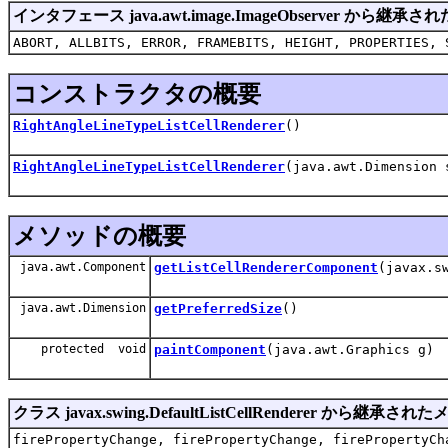
インタフェース java.awt.image.ImageObserver から継
ABORT, ALLBITS, ERROR, FRAMEBITS, HEIGHT, PROPERTIES, 
コンストラクタの概要
RightAngleLineTypeListCellRenderer
()
RightAngleLineTypeListCellRenderer
(java.awt.Dimension 
メソッドの概要
java.awt.Component
getListCellRendererComponent
(javax.s
java.awt.Dimension
getPreferredSize
()
protected void
paintComponent
(java.awt.Graphics g)
クラス javax.swing.DefaultListCellRenderer から継承さ
firePropertyChange, firePropertyChange, firePropertyCh