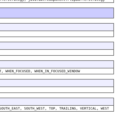
T, WHEN_FOCUSED, WHEN_IN_FOCUSED_WINDOW
SOUTH_EAST, SOUTH_WEST, TOP, TRAILING, VERTICAL, WEST