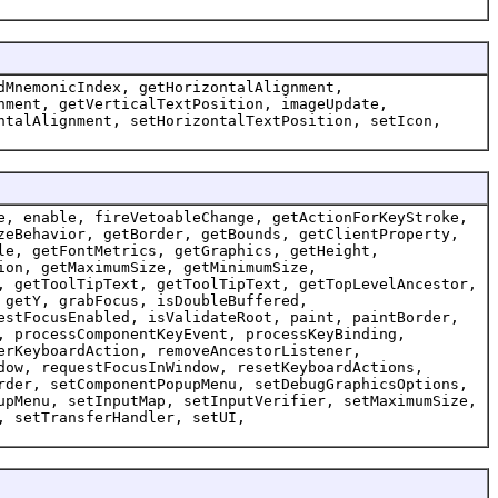
dMnemonicIndex, getHorizontalAlignment,
nment, getVerticalTextPosition, imageUpdate,
ntalAlignment, setHorizontalTextPosition, setIcon,
e, enable, fireVetoableChange, getActionForKeyStroke,
zeBehavior, getBorder, getBounds, getClientProperty,
le, getFontMetrics, getGraphics, getHeight,
ion, getMaximumSize, getMinimumSize,
, getToolTipText, getToolTipText, getTopLevelAncestor,
 getY, grabFocus, isDoubleBuffered,
estFocusEnabled, isValidateRoot, paint, paintBorder,
, processComponentKeyEvent, processKeyBinding,
erKeyboardAction, removeAncestorListener,
dow, requestFocusInWindow, resetKeyboardActions,
rder, setComponentPopupMenu, setDebugGraphicsOptions,
upMenu, setInputMap, setInputVerifier, setMaximumSize,
, setTransferHandler, setUI,