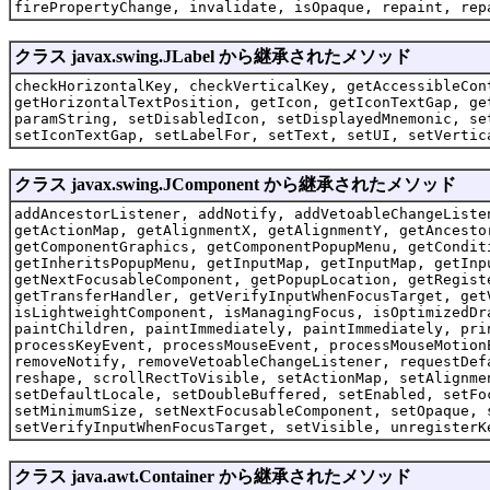
firePropertyChange, invalidate, isOpaque, repaint, rep
クラス javax.swing.JLabel から継承されたメソッド
checkHorizontalKey, checkVerticalKey, getAccessibleCon
getHorizontalTextPosition, getIcon, getIconTextGap, ge
paramString, setDisabledIcon, setDisplayedMnemonic, se
setIconTextGap, setLabelFor, setText, setUI, setVertic
クラス javax.swing.JComponent から継承されたメソッド
addAncestorListener, addNotify, addVetoableChangeListe
getActionMap, getAlignmentX, getAlignmentY, getAncesto
getComponentGraphics, getComponentPopupMenu, getCondit
getInheritsPopupMenu, getInputMap, getInputMap, getInp
getNextFocusableComponent, getPopupLocation, getRegist
getTransferHandler, getVerifyInputWhenFocusTarget, get
isLightweightComponent, isManagingFocus, isOptimizedDr
paintChildren, paintImmediately, paintImmediately, pri
processKeyEvent, processMouseEvent, processMouseMotion
removeNotify, removeVetoableChangeListener, requestDef
reshape, scrollRectToVisible, setActionMap, setAlignme
setDefaultLocale, setDoubleBuffered, setEnabled, setFo
setMinimumSize, setNextFocusableComponent, setOpaque, 
setVerifyInputWhenFocusTarget, setVisible, unregisterK
クラス java.awt.Container から継承されたメソッド