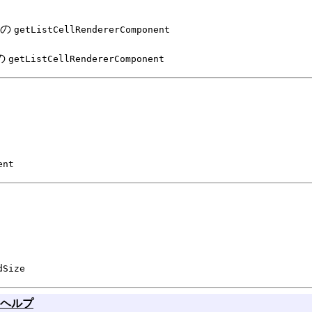
の
getListCellRendererComponent
の
getListCellRendererComponent
ent
dSize
ヘルプ