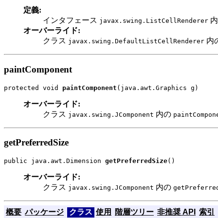
定義:
インタフェース
内
javax.swing.ListCellRenderer
オーバーライド:
クラス
内
javax.swing.DefaultListCellRenderer
paintComponent
protected void 
paintComponent
(java.awt.Graphics g)
オーバーライド:
クラス
内の
javax.swing.JComponent
paintCompon
getPreferredSize
public java.awt.Dimension 
getPreferredSize
()
オーバーライド:
クラス
内の
javax.swing.JComponent
getPreferre
概要
パッケージ
クラス
使用
階層ツリー
非推奨 API
索引