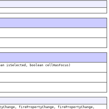
ean isSelected, boolean cellHasFocus)
tyChange, firePropertyChange, firePropertyChange,