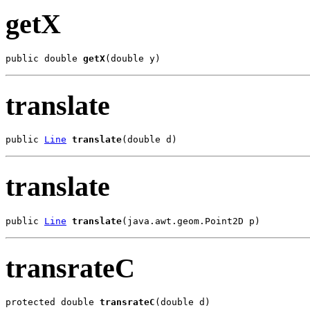
getX
public double 
getX
(double y)
translate
public 
Line
translate
(double d)
translate
public 
Line
translate
(java.awt.geom.Point2D p)
transrateC
protected double 
transrateC
(double d)