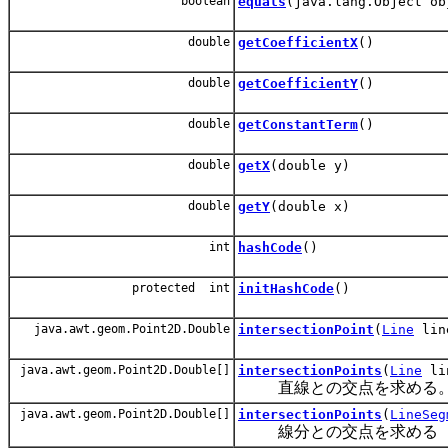
boolean
equals
(java.lang.Object ob
double
getCoefficientX
()
double
getCoefficientY
()
double
getConstantTerm
()
double
getX
(double y)
double
getY
(double x)
int
hashCode
()
protected int
initHashCode
()
java.awt.geom.Point2D.Double
intersectionPoint
(
Line
lin
java.awt.geom.Point2D.Double[]
intersectionPoints
(
Line
li
直線との交点を求める
java.awt.geom.Point2D.Double[]
intersectionPoints
(
LineSeg
線分との交点を求める