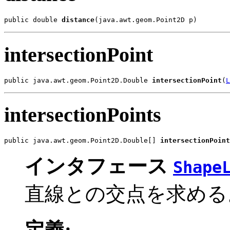
public double 
distance
(java.awt.geom.Point2D p)
intersectionPoint
public java.awt.geom.Point2D.Double 
intersectionPoint
(
L
intersectionPoints
public java.awt.geom.Point2D.Double[] 
intersectionPoint
インタフェース
Shape
直線との交点を求める
定義: