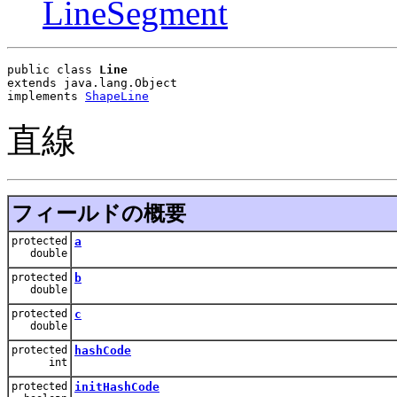
LineSegment
public class 
Line
extends java.lang.Object
implements 
ShapeLine
直線
フィールドの概要
protected
a
double
protected
b
double
protected
c
double
protected
hashCode
int
protected
initHashCode