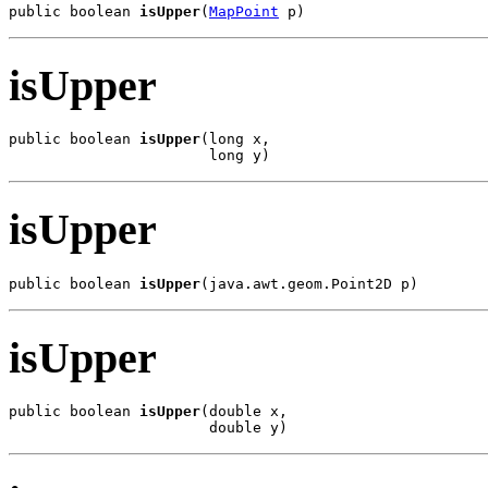
public boolean 
isUpper
(
MapPoint
 p)
isUpper
public boolean 
isUpper
(long x,

                       long y)
isUpper
public boolean 
isUpper
(java.awt.geom.Point2D p)
isUpper
public boolean 
isUpper
(double x,

                       double y)