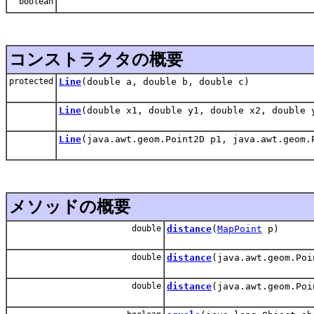
boolean
コンストラクタの概要
protected
Line
(double a, double b, double c)
Line
(double x1, double y1, double x2, double 
Line
(java.awt.geom.Point2D p1, java.awt.geom.
メソッドの概要
double
distance
(
MapPoint
p)
double
distance
(java.awt.geom.Poi
double
distance
(java.awt.geom.Poi