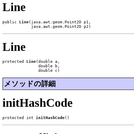
Line
public 
Line
(java.awt.geom.Point2D p1,

            java.awt.geom.Point2D p2)
Line
protected 
Line
(double a,

               double b,

               double c)
メソッドの詳細
initHashCode
protected int 
initHashCode
()