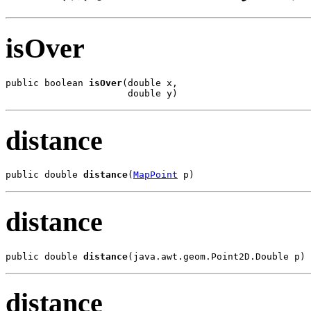
isOver
public boolean 
isOver
(double x,

                      double y)
distance
public double 
distance
(
MapPoint
 p)
distance
public double 
distance
(java.awt.geom.Point2D.Double p)
distance