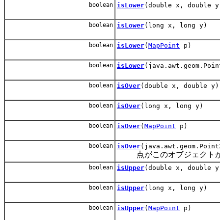
boolean
isLower
(double x, double y
boolean
isLower
(long x, long y)
boolean
isLower
(
MapPoint
p)
boolean
isLower
(java.awt.geom.Poin
boolean
isOver
(double x, double y)
boolean
isOver
(long x, long y)
boolean
isOver
(
MapPoint
p)
boolean
isOver
(java.awt.geom.Point
点がこのオブジェクトが
boolean
isUpper
(double x, double y
boolean
isUpper
(long x, long y)
boolean
isUpper
(
MapPoint
p)