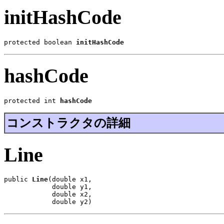
initHashCode
protected boolean 
initHashCode
hashCode
protected int 
hashCode
コンストラクタの詳細
Line
public 
Line
(double x1,

            double y1,

            double x2,

            double y2)