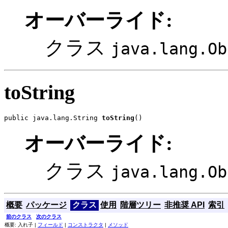
オーバーライド:
クラス
java.lang.Ob
toString
public java.lang.String 
toString
()
オーバーライド:
クラス
java.lang.Ob
概要
パッケージ
クラス
使用
階層ツリー
非推奨 API
索引
前のクラス
次のクラス
概要: 入れ子 |
フィールド
|
コンストラクタ
|
メソッド