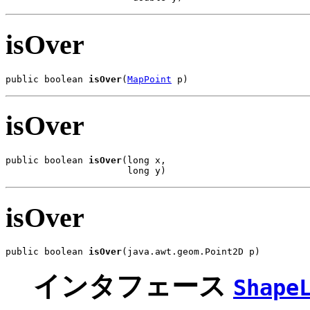
isOver
public boolean 
isOver
(
MapPoint
 p)
isOver
public boolean 
isOver
(long x,

                      long y)
isOver
public boolean 
isOver
(java.awt.geom.Point2D p)
インタフェース
Shape