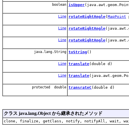
boolean
isUpper
(java.awt.geom.Poin
Line
rotateRightAngle
(
MapPoint
Line
rotateRightAngle
(java.awt.
Line
rotateRightAngle
(java.awt.
java.lang.String
toString
()
Line
translate
(double d)
Line
translate
(java.awt.geom.Po
protected double
transrateC
(double d)
クラス java.lang.Object から継承されたメソッド
clone, finalize, getClass, notify, notifyAll, wait, wa