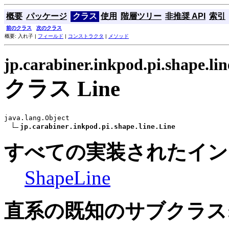
概要
パッケージ
クラス
使用
階層ツリー
非推奨 API
索引
前のクラス
次のクラス
概要: 入れ子 |
フィールド
|
コンストラクタ
|
メソッド
jp.carabiner.inkpod.pi.shape.lin
クラス Line
java.lang.Object

jp.carabiner.inkpod.pi.shape.line.Line
すべての実装されたイン
ShapeLine
直系の既知のサブクラス