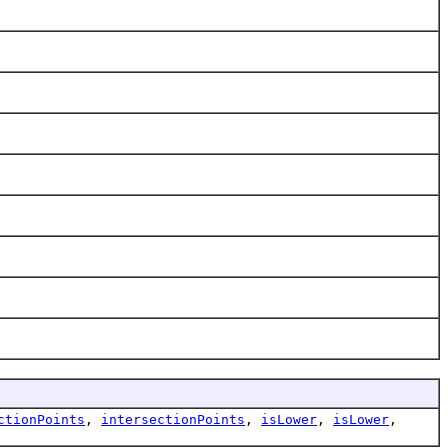
ctionPoints
,
intersectionPoints
,
isLower
,
isLower
,