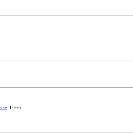
ine
 line)