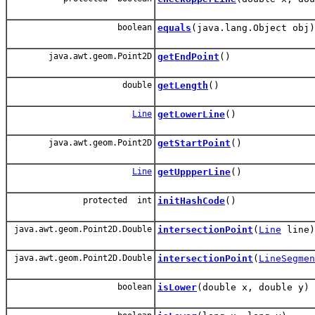
boolean
equals
(java.lang.Object obj)
java.awt.geom.Point2D
getEndPoint
()
double
getLength
()
Line
getLowerLine
()
java.awt.geom.Point2D
getStartPoint
()
Line
getUppperLine
()
protected int
initHashCode
()
java.awt.geom.Point2D.Double
intersectionPoint
(
Line
line)
java.awt.geom.Point2D.Double
intersectionPoint
(
LineSegmen
boolean
isLower
(double x, double y)