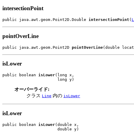
intersectionPoint
public java.awt.geom.Point2D.Double 
intersectionPoint
(
L
pointOverLine
public java.awt.geom.Point2D 
pointOverLine
(double locat
isLower
public boolean 
isLower
(long x,

                       long y)
オーバーライド:
クラス
内の
Line
isLower
isLower
public boolean 
isLower
(double x,

                       double y)