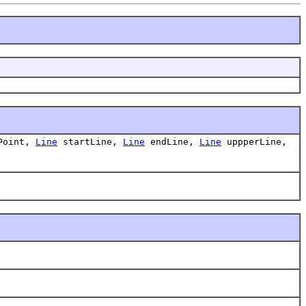
dPoint,
Line
startLine,
Line
endLine,
Line
uppperLine,