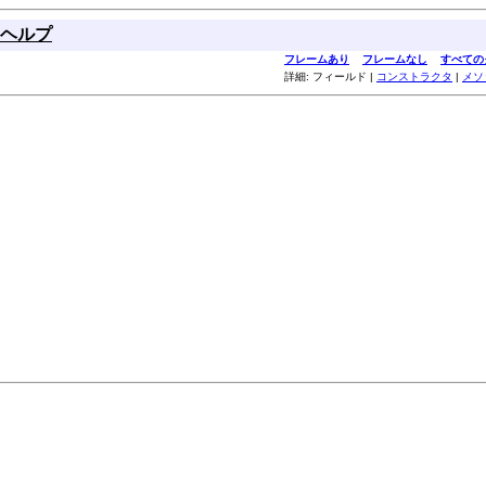
ヘルプ
フレームあり
フレームなし
すべての
詳細: フィールド |
コンストラクタ
|
メソ