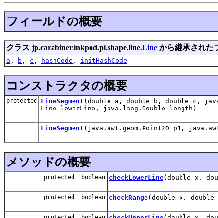
フィールドの概要
クラス jp.carabiner.inkpod.pi.shape.line.
Line
から継承された
a
,
b
,
c
,
hashCode
,
initHashCode
コンストラクタの概要
protected
LineSegment
(double a, double b, double c, jav
Line
lowerLine, java.lang.Double length)
LineSegment
(java.awt.geom.Point2D p1, java.aw
メソッドの概要
protected boolean
checkLowerLine
(double x, dou
protected boolean
checkRange
(double x, double 
protected boolean
checkUpperLine
(double x, dou