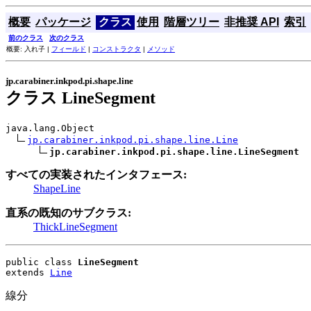
概要
パッケージ
クラス
使用
階層ツリー
非推奨 API
索引
前のクラス
次のクラス
概要: 入れ子 |
フィールド
|
コンストラクタ
|
メソッド
jp.carabiner.inkpod.pi.shape.line
クラス LineSegment
java.lang.Object

jp.carabiner.inkpod.pi.shape.line.Line
jp.carabiner.inkpod.pi.shape.line.LineSegment
すべての実装されたインタフェース:
ShapeLine
直系の既知のサブクラス:
ThickLineSegment
public class 
LineSegment
extends 
Line
線分