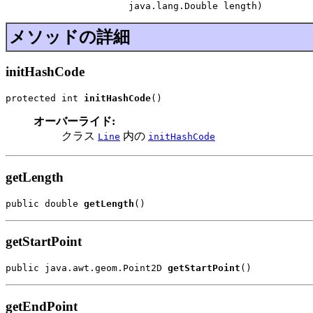
                      java.lang.Double length)
メソッドの詳細
initHashCode
protected int 
initHashCode
()
オーバーライド:
クラス
内の
Line
initHashCode
getLength
public double 
getLength
()
getStartPoint
public java.awt.geom.Point2D 
getStartPoint
()
getEndPoint