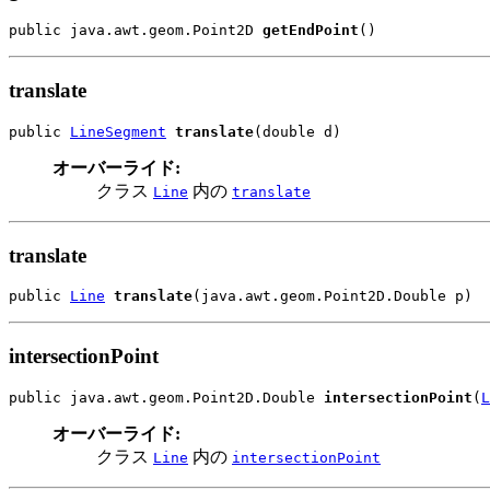
public java.awt.geom.Point2D 
getEndPoint
()
translate
public 
LineSegment
translate
(double d)
オーバーライド:
クラス
内の
Line
translate
translate
public 
Line
translate
(java.awt.geom.Point2D.Double p)
intersectionPoint
public java.awt.geom.Point2D.Double 
intersectionPoint
(
L
オーバーライド:
クラス
内の
Line
intersectionPoint