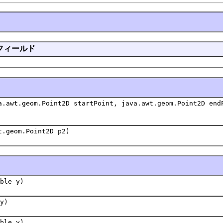
フィールド
a.awt.geom.Point2D startPoint, java.awt.geom.Point2D en
t.geom.Point2D p2)
ble y)
y)
ble y)