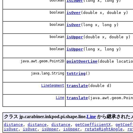
boolean
isLower
(long x, long y)
boolean
isOver
(double x, double y)
boolean
isOver
(long x, long y)
boolean
isUpper
(double x, double y)
boolean
isUpper
(long x, long y)
java.awt.geom.Point2D
pointOverLine
(double locatio
java.lang.String
toString
()
LineSegment
translate
(double d)
Line
translate
(java.awt.geom.Poin
クラス jp.carabiner.inkpod.pi.shape.line.
Line
から継承された
distance
,
distance
,
distance
,
getCoefficientX
,
getCoef
isOver
,
isOver
,
isUpper
,
isUpper
,
rotateRightAngle
,
ro