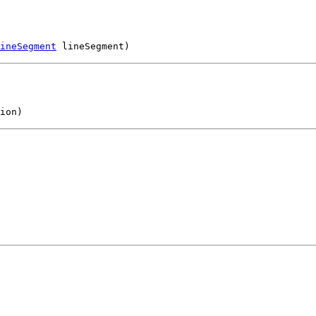
ineSegment
 lineSegment)
ion)