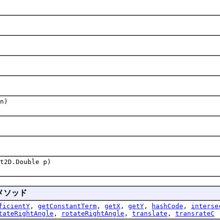
n)
t2D.Double p)
メソッド
ficientY
,
getConstantTerm
,
getX
,
getY
,
hashCode
,
interse
tateRightAngle
,
rotateRightAngle
,
translate
,
transrateC