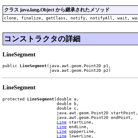
クラス java.lang.Object から継承されたメソッド
clone, finalize, getClass, notify, notifyAll, wait, wa
コンストラクタの詳細
LineSegment
public 
LineSegment
(java.awt.geom.Point2D p1,

                   java.awt.geom.Point2D p2)
LineSegment
protected 
LineSegment
(double a,

                      double b,

                      double c,

                      java.awt.geom.Point2D startPoint,

                      java.awt.geom.Point2D endPoint,

Line
 startLine,

Line
 endLine,

Line
 uppperLine,

Line
 lowerLine,
