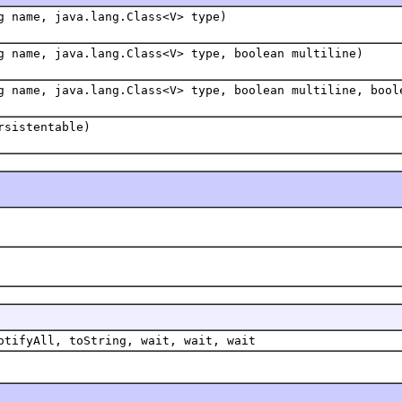
g name, java.lang.Class<V> type)
g name, java.lang.Class<V> type, boolean multiline)
g name, java.lang.Class<V> type, boolean multiline, bool
sistentable)
。
otifyAll, toString, wait, wait, wait