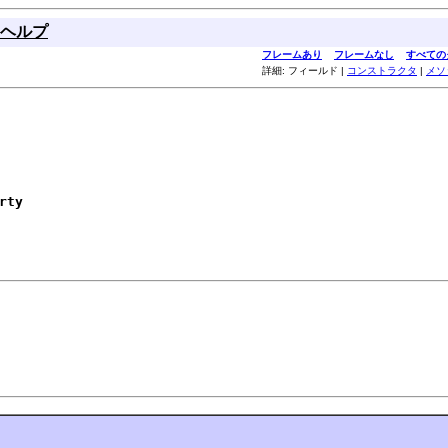
ヘルプ
フレームあり
フレームなし
すべての
詳細: フィールド |
コンストラクタ
|
メソ
rty