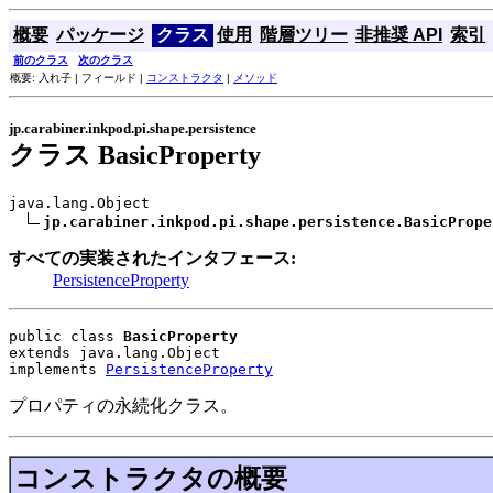
概要
パッケージ
クラス
使用
階層ツリー
非推奨 API
索引
前のクラス
次のクラス
概要: 入れ子 | フィールド |
コンストラクタ
|
メソッド
jp.carabiner.inkpod.pi.shape.persistence
クラス BasicProperty
java.lang.Object

jp.carabiner.inkpod.pi.shape.persistence.BasicPrope
すべての実装されたインタフェース:
PersistenceProperty
public class 
BasicProperty
extends java.lang.Object
implements 
PersistenceProperty
プロパティの永続化クラス。
コンストラクタの概要