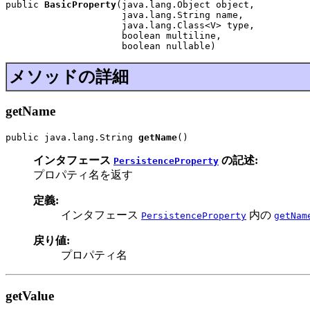
public 
BasicProperty
(java.lang.Object object,

                     java.lang.String name,

                     java.lang.Class<V> type,

                     boolean multiline,

                     boolean nullable)
メソッドの詳細
getName
public java.lang.String 
getName
()
インタフェース
の記述:
PersistenceProperty
プロパティ名を返す
定義:
インタフェース
内の
PersistenceProperty
getNam
戻り値:
プロパティ名
getValue