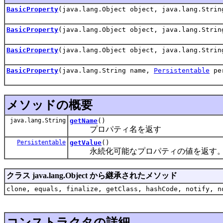
BasicProperty
(java.lang.Object object, java.lang.Strin
BasicProperty
(java.lang.Object object, java.lang.Strin
BasicProperty
(java.lang.Object object, java.lang.Strin
BasicProperty
(java.lang.String name,
Persistentable
per
メソッドの概要
java.lang.String
getName
()
プロパティ名を返す
Persistentable
getValue
()
永続化可能なプロパティの値を返す
クラス java.lang.Object から継承されたメソッド
clone, equals, finalize, getClass, hashCode, notify, n
コンストラクタの詳細