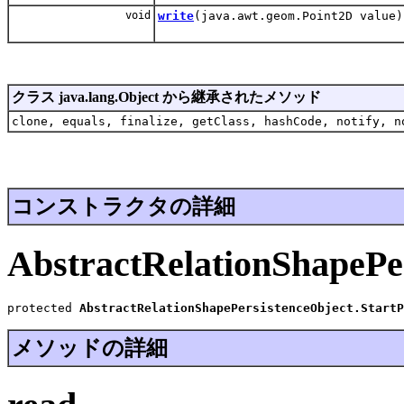
void
write
(java.awt.geom.Point2D value)
クラス java.lang.Object から継承されたメソッド
clone, equals, finalize, getClass, hashCode, notify, n
コンストラクタの詳細
AbstractRelationShapePe
protected 
AbstractRelationShapePersistenceObject.StartP
メソッドの詳細