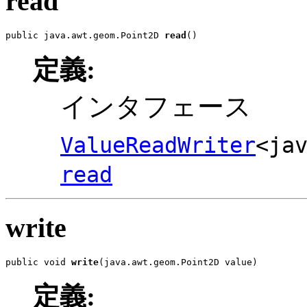
read
public java.awt.geom.Point2D 
read
()
定義:
インタフェース
ValueReadWriter
<ja
read
write
public void 
write
(java.awt.geom.Point2D value)
定義: