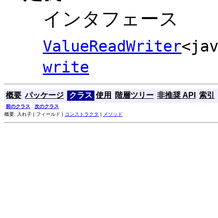
インタフェース
ValueReadWriter
<ja
write
概要
パッケージ
クラス
使用
階層ツリー
非推奨 API
索引
前のクラス
次のクラス
概要: 入れ子 | フィールド |
コンストラクタ
|
メソッド