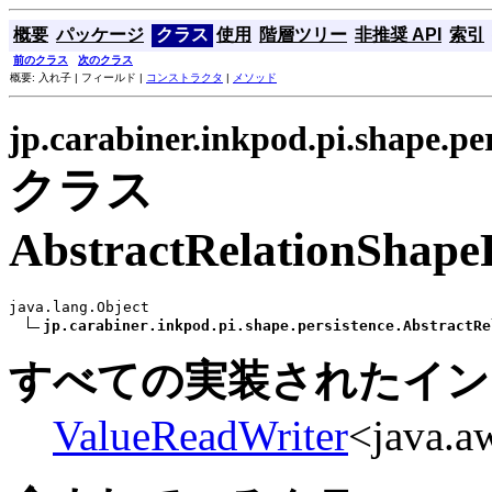
概要
パッケージ
クラス
使用
階層ツリー
非推奨 API
索引
前のクラス
次のクラス
概要: 入れ子 | フィールド |
コンストラクタ
|
メソッド
jp.carabiner.inkpod.pi.shape.pe
クラス
AbstractRelationShapeP
java.lang.Object

jp.carabiner.inkpod.pi.shape.persistence.AbstractRe
すべての実装されたイン
ValueReadWriter
<java.a