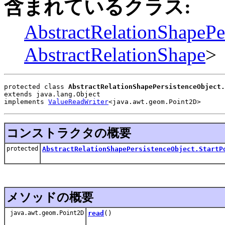
含まれているクラス:
AbstractRelationShapePe
AbstractRelationShape
>
protected class 
AbstractRelationShapePersistenceObject.
extends java.lang.Object
implements 
ValueReadWriter
<java.awt.geom.Point2D>
コンストラクタの概要
protected
AbstractRelationShapePersistenceObject.StartP
メソッドの概要
java.awt.geom.Point2D
read
()