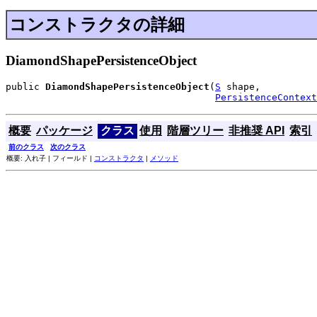
コンストラクタの詳細
DiamondShapePersistenceObject
public 
DiamondShapePersistenceObject
(
S
 shape,

PersistenceContext
概要
パッケージ
クラス
使用
階層ツリー
非推奨 API
索引
前のクラス
次のクラス
概要: 入れ子 | フィールド |
コンストラクタ
|
メソッド