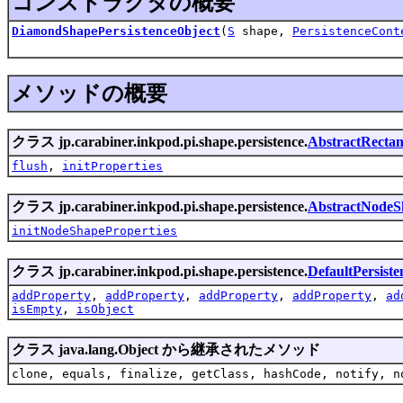
コンストラクタの概要
DiamondShapePersistenceObject
(
S
shape,
PersistenceCont
メソッドの概要
クラス jp.carabiner.inkpod.pi.shape.persistence.
AbstractRectan
flush
,
initProperties
クラス jp.carabiner.inkpod.pi.shape.persistence.
AbstractNodeSh
initNodeShapeProperties
クラス jp.carabiner.inkpod.pi.shape.persistence.
DefaultPersist
addProperty
,
addProperty
,
addProperty
,
addProperty
,
ad
isEmpty
,
isObject
クラス java.lang.Object から継承されたメソッド
clone, equals, finalize, getClass, hashCode, notify, n