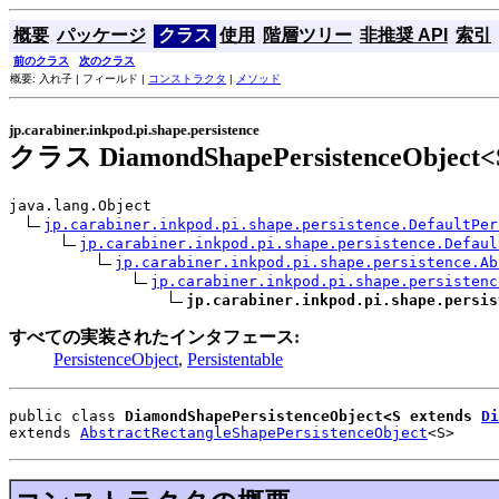
概要
パッケージ
クラス
使用
階層ツリー
非推奨 API
索引
前のクラス
次のクラス
概要: 入れ子 | フィールド |
コンストラクタ
|
メソッド
jp.carabiner.inkpod.pi.shape.persistence
クラス DiamondShapePersistenceObject<S
java.lang.Object

jp.carabiner.inkpod.pi.shape.persistence.DefaultPer
jp.carabiner.inkpod.pi.shape.persistence.Defaul
jp.carabiner.inkpod.pi.shape.persistence.Ab
jp.carabiner.inkpod.pi.shape.persistenc
jp.carabiner.inkpod.pi.shape.persis
すべての実装されたインタフェース:
PersistenceObject
,
Persistentable
public class 
DiamondShapePersistenceObject<S extends 
Di
extends 
AbstractRectangleShapePersistenceObject
<S>