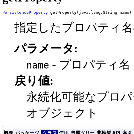
PersistenceProperty
getProperty
(java.lang.String name)
指定したプロパティ名
パラメータ:
- プロパティ名
name
戻り値:
永続化可能なプロパティを表
オブジェクト
概要
パッケージ
クラス
使用
階層ツリー
非推奨 API
索引