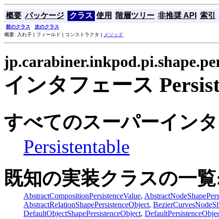
概要
パッケージ
クラス
使用
階層ツリー
非推奨 API
索引
前のクラス
次のクラス
概要: 入れ子 | フィールド | コンストラクタ |
メソッド
jp.carabiner.inkpod.pi.shape.pe
インタフェース Persisten
すべてのスーパーインタ
Persistentable
既知の実装クラスの一覧
AbstractCompositionPersistenceValue
,
AbstractNodeShapePers
AbstractRelationShapePersistenceObject
,
BezierCurvesNodeSh
DefaultObjectShapePersistenceObject
,
DefaultPersistenceObje