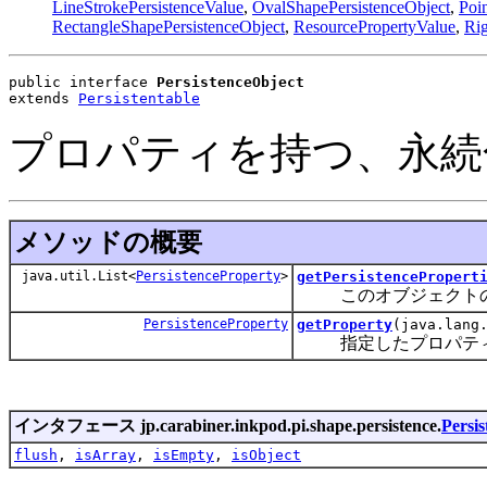
LineStrokePersistenceValue
,
OvalShapePersistenceObject
,
Poi
RectangleShapePersistenceObject
,
ResourcePropertyValue
,
Rig
public interface 
PersistenceObject
extends 
Persistentable
プロパティを持つ、永続
メソッドの概要
java.util.List<
PersistenceProperty
>
getPersistencePropert
このオブジェクトの
PersistenceProperty
getProperty
(java.lang
指定したプロパティ
インタフェース jp.carabiner.inkpod.pi.shape.persistence.
Persis
flush
,
isArray
,
isEmpty
,
isObject