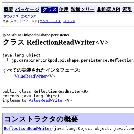
概要
パッケージ
クラス
使用
階層ツリー
非推奨 API
索引
前のクラス
次のクラス
概要: 入れ子 | フィールド |
コンストラクタ
|
メソッド
jp.carabiner.inkpod.pi.shape.persistence
クラス ReflectionReadWriter<V>
java.lang.Object

jp.carabiner.inkpod.pi.shape.persistence.Reflection
すべての実装されたインタフェース:
ValueReadWriter
<V>
public class 
ReflectionReadWriter<V>
extends java.lang.Object
implements 
ValueReadWriter
<V>
コンストラクタの概要
ReflectionReadWriter
(java.lang.Object object, java.lan