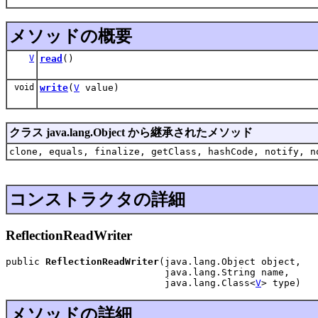
メソッドの概要
V
read
()
void
write
(
V
value)
クラス java.lang.Object から継承されたメソッド
clone, equals, finalize, getClass, hashCode, notify, n
コンストラクタの詳細
ReflectionReadWriter
public 
ReflectionReadWriter
(java.lang.Object object,

                            java.lang.String name,

                            java.lang.Class<
V
> type)
メソッドの詳細