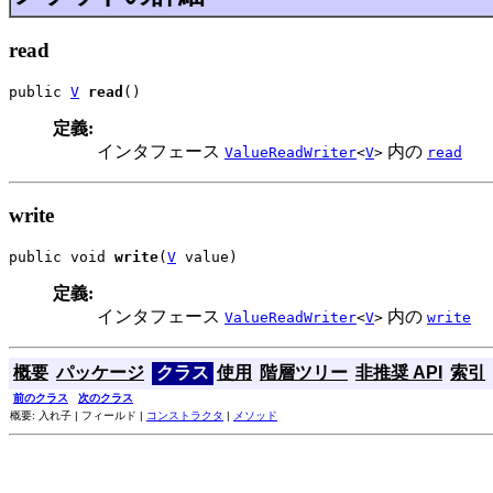
read
public 
V
read
()
定義:
インタフェース
内の
ValueReadWriter
<
V
>
read
write
public void 
write
(
V
 value)
定義:
インタフェース
内の
ValueReadWriter
<
V
>
write
概要
パッケージ
クラス
使用
階層ツリー
非推奨 API
索引
前のクラス
次のクラス
概要: 入れ子 | フィールド |
コンストラクタ
|
メソッド