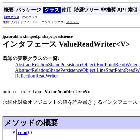
概要
パッケージ
クラス
使用
階層ツリー
非推奨 API
索引
前のクラス
次のクラス
概要: 入れ子 | フィールド | コンストラクタ |
メソッド
jp.carabiner.inkpod.pi.shape.persistence
インタフェース ValueReadWriter<V>
既知の実装クラスの一覧:
AbstractRelationShapePersistenceObject.EndPointReadWriter
,
AbstractRelationShapePersistenceObject.LineStartPointReadWr
ReflectionReadWriter
public interface 
ValueReadWriter<V>
永続化対象オブジェクトの値を読み書きするインタフェース
メソッドの概要
V
read
()