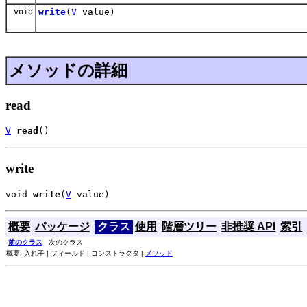
void
write
(
V
value)
メソッドの詳細
read
V
read
()
write
void 
write
(
V
 value)
概要
パッケージ
クラス
使用
階層ツリー
非推奨 API
索引
前のクラス
次のクラス
概要: 入れ子 | フィールド | コンストラクタ |
メソッド