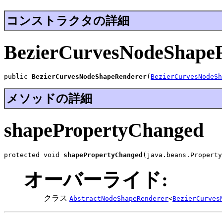
コンストラクタの詳細
BezierCurvesNodeShape
public 
BezierCurvesNodeShapeRenderer
(
BezierCurvesNodeSh
メソッドの詳細
shapePropertyChanged
protected void 
shapePropertyChanged
(java.beans.Property
オーバーライド:
クラス
AbstractNodeShapeRenderer
<
BezierCurves