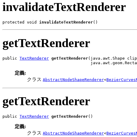
invalidateTextRenderer
protected void 
invalidateTextRenderer
()
getTextRenderer
public 
TextRenderer
getTextRenderer
(java.awt.Shape clip
                                    java.awt.geom.Recta
定義:
クラス
AbstractNodeShapeRenderer
<
BezierCurves
getTextRenderer
public 
TextRenderer
getTextRenderer
()
定義:
クラス
AbstractNodeShapeRenderer
<
BezierCurves