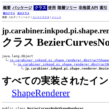
概要
パッケージ
クラス
使用
階層ツリー
非推奨 API
索引
前のクラス
次のクラス
概要: 入れ子 | フィールド |
コンストラクタ
|
メソッド
jp.carabiner.inkpod.pi.shape.re
クラス BezierCurvesNo
java.lang.Object

jp.carabiner.inkpod.pi.shape.renderer.AbstractShape
jp.carabiner.inkpod.pi.shape.renderer.AbstractN
jp.carabiner.inkpod.pi.shape.renderer.Bezie
すべての実装されたイン
ShapeRenderer
public class 
BezierCurvesNodeShapeRenderer