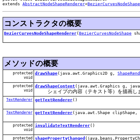
extends 
AbstractNodeShapeRenderer
<
BezierCurvesNodeShape
コンストラクタの概要
BezierCurvesNodeShapeRenderer
(
BezierCurvesNodeShape
sh
メソッドの概要
protected
drawShape
(java.awt.Graphics2D g,
ShapeRend
void
protected
drawShapeContent
(java.awt.Graphics g, jav
void
シェイプの内容（テキスト等）を描画し
TextRenderer
getTextRenderer
()
TextRenderer
getTextRenderer
(java.awt.Shape clipShape, 
protected
invalidateTextRenderer
()
void
protected
shapePropertyChanged
(java.beans.PropertyCh