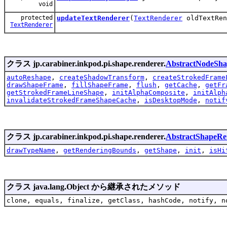
void
protected
updateTextRenderer
(
TextRenderer
oldTextRen
TextRenderer
クラス jp.carabiner.inkpod.pi.shape.renderer.
AbstractNodeSh
autoReshape
,
createShadowTransform
,
createStrokedFrame
drawShapeFrame
,
fillShapeFrame
,
flush
,
getCache
,
getFr
getStrokedFrameLineShape
,
initAlphaComposite
,
initAlph
invalidateStrokedFrameShapeCache
,
isDesktopMode
,
notif
クラス jp.carabiner.inkpod.pi.shape.renderer.
AbstractShapeRe
drawTypeName
,
getRenderingBounds
,
getShape
,
init
,
isHi
クラス java.lang.Object から継承されたメソッド
clone, equals, finalize, getClass, hashCode, notify, n