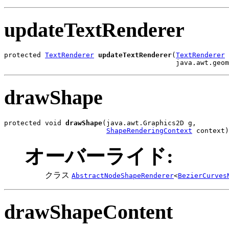
updateTextRenderer
protected 
TextRenderer
updateTextRenderer
(
TextRenderer
 
                                          java.awt.geom
drawShape
protected void 
drawShape
(java.awt.Graphics2D g,

ShapeRenderingContext
 context)
オーバーライド:
クラス
AbstractNodeShapeRenderer
<
BezierCurves
drawShapeContent