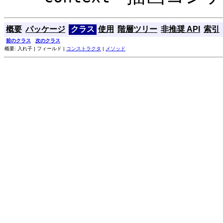
概要
パッケージ
クラス
使用
階層ツリー
非推奨 API
索引
前のクラス
次のクラス
概要: 入れ子 | フィールド |
コンストラクタ
|
メソッド