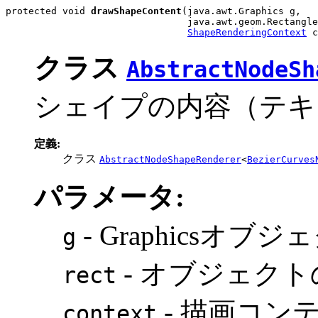
protected void 
drawShapeContent
(java.awt.Graphics g,

                                java.awt.geom.Rectangle
ShapeRenderingContext
 c
クラス
AbstractNodeSh
シェイプの内容（テキ
定義:
クラス
AbstractNodeShapeRenderer
<
BezierCurves
パラメータ:
- Graphicsオブジ
g
- オブジェク
rect
- 描画コン
context