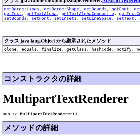
クラス jp.carabiner.inkpod.pi.shape.renderer.
AbstractTextRen
getBorderLines
,
getBorderShape
,
getBounds
,
getFont
,
ge
getText
,
getTextAlpha
,
getTextAlphaComposite
,
getTextC
setBounds
,
setFont
,
setInsets
,
setLineSpace
,
setText
,
クラス java.lang.Object から継承されたメソッド
clone, equals, finalize, getClass, hashCode, notify, n
コンストラクタの詳細
MultipartTextRenderer
public 
MultipartTextRenderer
()
メソッドの詳細