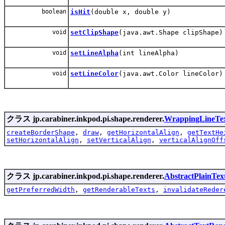
boolean
isHit
(double x, double y)
void
setClipShape
(java.awt.Shape clipShape)
void
setLineAlpha
(int lineAlpha)
void
setLineColor
(java.awt.Color lineColor)
クラス jp.carabiner.inkpod.pi.shape.renderer.
WrappingLineTe
createBorderShape
,
draw
,
getHorizontalAlign
,
getTextHe
setHorizontalAlign
,
setVerticalAlign
,
verticalAlignOff
クラス jp.carabiner.inkpod.pi.shape.renderer.
AbstractPlainTex
getPreferredWidth
,
getRenderableTexts
,
invalidateReder