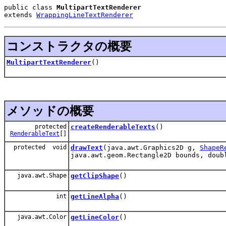
public class 
MultipartTextRenderer
extends 
WrappingLineTextRenderer
コンストラクタの概要
MultipartTextRenderer
()
メソッドの概要
protected
createRenderableTexts
()
RenderableText
[]
protected void
drawText
(java.awt.Graphics2D g,
ShapeR
java.awt.geom.Rectangle2D bounds, doub
java.awt.Shape
getClipShape
()
int
getLineAlpha
()
java.awt.Color
getLineColor
()