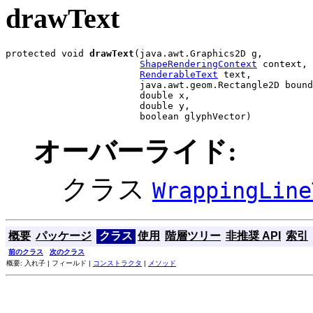
drawText
protected void 
drawText
(java.awt.Graphics2D g,

ShapeRenderingContext
 context,

RenderableText
 text,

                        java.awt.geom.Rectangle2D bound
                        double x,

                        double y,

                        boolean glyphVector)
オーバーライド:
クラス
WrappingLine
概要
パッケージ
クラス
使用
階層ツリー
非推奨 API
索引
前のクラス
次のクラス
概要: 入れ子 | フィールド |
コンストラクタ
|
メソッド