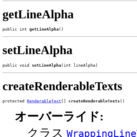
getLineAlpha
public int 
getLineAlpha
()
setLineAlpha
public void 
setLineAlpha
(int lineAlpha)
createRenderableTexts
protected 
RenderableText
[] 
createRenderableTexts
()
オーバーライド:
クラス
WrappingLine