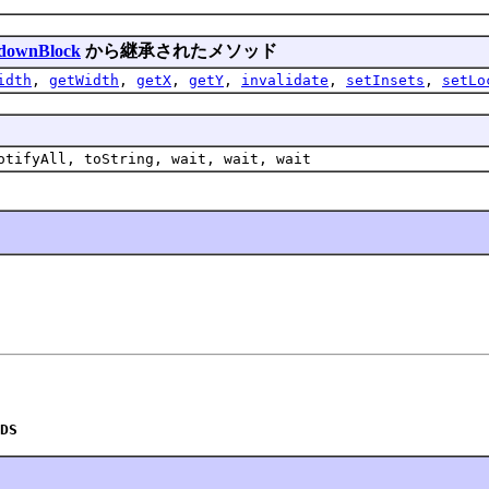
downBlock
から継承されたメソッド
idth
,
getWidth
,
getX
,
getY
,
invalidate
,
setInsets
,
setLo
otifyAll, toString, wait, wait, wait
DS