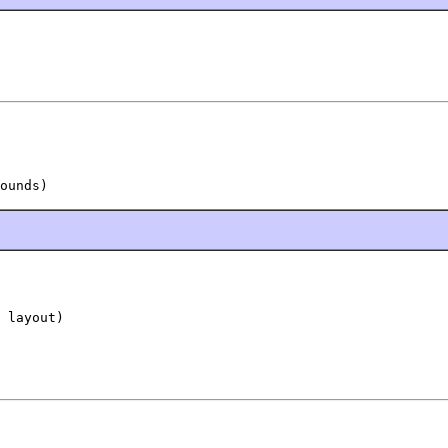
ounds)
 layout)