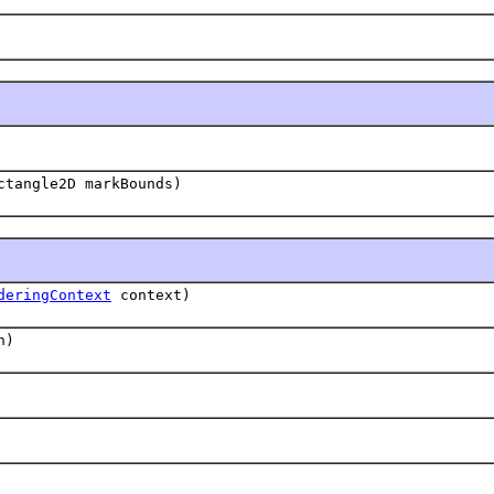
ctangle2D markBounds)
deringContext
context)
h)