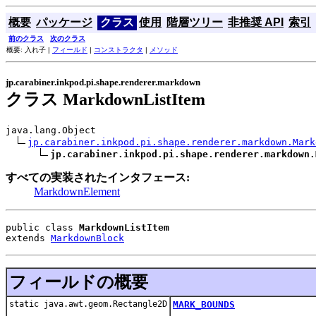
概要
パッケージ
クラス
使用
階層ツリー
非推奨 API
索引
前のクラス
次のクラス
概要: 入れ子 |
フィールド
|
コンストラクタ
|
メソッド
jp.carabiner.inkpod.pi.shape.renderer.markdown
クラス MarkdownListItem
java.lang.Object

jp.carabiner.inkpod.pi.shape.renderer.markdown.Mark
jp.carabiner.inkpod.pi.shape.renderer.markdown.
すべての実装されたインタフェース:
MarkdownElement
public class 
MarkdownListItem
extends 
MarkdownBlock
フィールドの概要
static java.awt.geom.Rectangle2D
MARK_BOUNDS