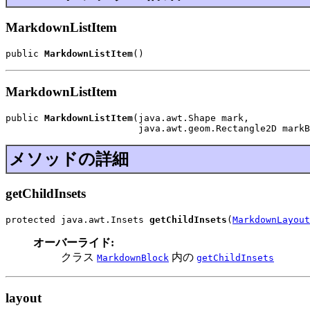
MarkdownListItem
public 
MarkdownListItem
()
MarkdownListItem
public 
MarkdownListItem
(java.awt.Shape mark,

                        java.awt.geom.Rectangle2D markB
メソッドの詳細
getChildInsets
protected java.awt.Insets 
getChildInsets
(
MarkdownLayout
オーバーライド:
クラス
内の
MarkdownBlock
getChildInsets
layout