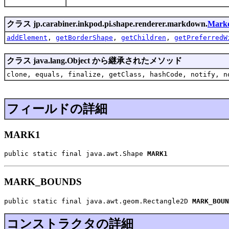
クラス jp.carabiner.inkpod.pi.shape.renderer.markdown.
Mark
addElement
,
getBorderShape
,
getChildren
,
getPreferredW
クラス java.lang.Object から継承されたメソッド
clone, equals, finalize, getClass, hashCode, notify, n
フィールドの詳細
MARK1
public static final java.awt.Shape 
MARK1
MARK_BOUNDS
public static final java.awt.geom.Rectangle2D 
MARK_BOUN
コンストラクタの詳細