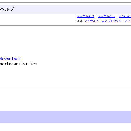
ヘルプ
フレームあり
フレームなし
すべての
詳細:
フィールド
|
コンストラクタ
|
メソ
downBlock
MarkdownListItem