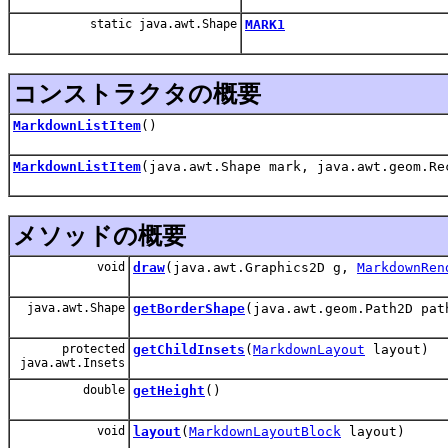
static java.awt.Shape
MARK1
コンストラクタの概要
MarkdownListItem
()
MarkdownListItem
(java.awt.Shape mark, java.awt.geom.Re
メソッドの概要
void
draw
(java.awt.Graphics2D g,
MarkdownRen
java.awt.Shape
getBorderShape
(java.awt.geom.Path2D pat
protected
getChildInsets
(
MarkdownLayout
layout)
java.awt.Insets
double
getHeight
()
void
layout
(
MarkdownLayoutBlock
layout)