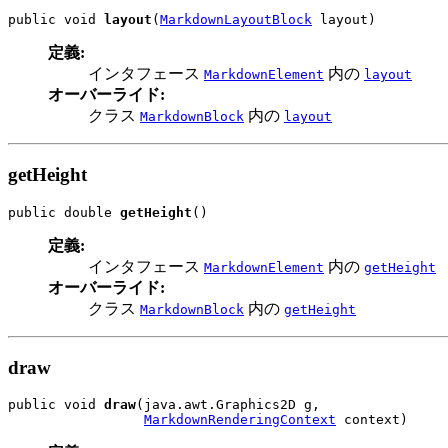
public void 
layout
(
MarkdownLayoutBlock
 layout)
定義:
インタフェース
内の
MarkdownElement
layout
オーバーライド:
クラス
内の
MarkdownBlock
layout
getHeight
public double 
getHeight
()
定義:
インタフェース
内の
MarkdownElement
getHeight
オーバーライド:
クラス
内の
MarkdownBlock
getHeight
draw
public void 
draw
(java.awt.Graphics2D g,

MarkdownRenderingContext
 context)