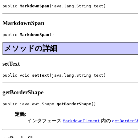
public 
MarkdownSpan
(java.lang.String text)
MarkdownSpan
public 
MarkdownSpan
()
メソッドの詳細
setText
public void 
setText
(java.lang.String text)
getBorderShape
public java.awt.Shape 
getBorderShape
()
定義:
インタフェース
内の
MarkdownElement
getBorderS