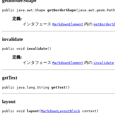
getBorderShape
public java.awt.Shape 
getBorderShape
(java.awt.geom.Path
定義:
インタフェース
内の
MarkdownElement
getBorderS
invalidate
public void 
invalidate
()
定義:
インタフェース
内の
MarkdownElement
invalidate
getText
public java.lang.String 
getText
()
layout
public void 
layout
(
MarkdownLayoutBlock
 context)