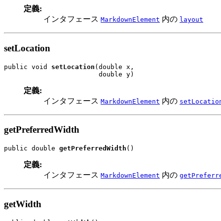
定義:
インタフェース
内の
MarkdownElement
layout
setLocation
public void 
setLocation
(double x,

                        double y)
定義:
インタフェース
内の
MarkdownElement
setLocatio
getPreferredWidth
public double 
getPreferredWidth
()
定義:
インタフェース
内の
MarkdownElement
getPreferr
getWidth