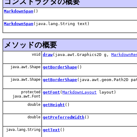
コンストラクタの概要
MarkdownSpan
()
MarkdownSpan
(java.lang.String text)
メソッドの概要
void
draw
(java.awt.Graphics2D g,
MarkdownRe
java.awt.Shape
getBorderShape
()
java.awt.Shape
getBorderShape
(java.awt.geom.Path2D pa
protected
getFont
(
MarkdownLayout
layout)
java.awt.Font
double
getHeight
()
double
getPreferredWidth
()
java.lang.String
getText
()