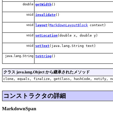
double
getWidth
()
void
invalidate
()
void
layout
(
MarkdownLayoutBlock
context)
void
setLocation
(double x, double y)
void
setText
(java.lang.String text)
java.lang.String
toString
()
クラス java.lang.Object から継承されたメソッド
clone, equals, finalize, getClass, hashCode, notify, n
コンストラクタの詳細
MarkdownSpan