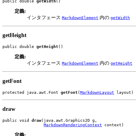
public double 
getWidth
()
定義:
インタフェース
内の
MarkdownElement
getWidth
getHeight
public double 
getHeight
()
定義:
インタフェース
内の
MarkdownElement
getHeight
getFont
protected java.awt.Font 
getFont
(
MarkdownLayout
 layout)
draw
public void 
draw
(java.awt.Graphics2D g,

MarkdownRenderingContext
 context)
定義: