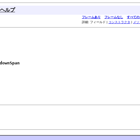
ヘルプ
フレームあり
フレームなし
すべての
詳細: フィールド |
コンストラクタ
|
メソ
downSpan