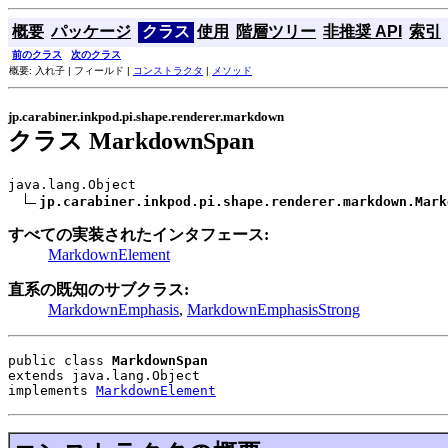
概要
パッケージ
クラス
使用
階層ツリー
非推奨 API
索引
前のクラス
次のクラス
概要: 入れ子 | フィールド |
コンストラクタ
|
メソッド
jp.carabiner.inkpod.pi.shape.renderer.markdown
クラス MarkdownSpan
java.lang.Object

jp.carabiner.inkpod.pi.shape.renderer.markdown.Mark
すべての実装されたインタフェース:
MarkdownElement
直系の既知のサブクラス:
MarkdownEmphasis
,
MarkdownEmphasisStrong
public class 
MarkdownSpan
extends java.lang.Object
implements 
MarkdownElement