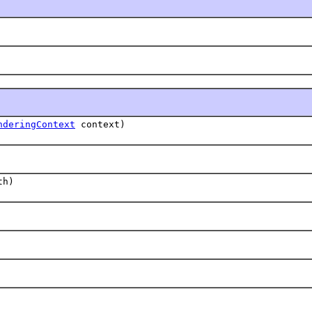
nderingContext
context)
th)