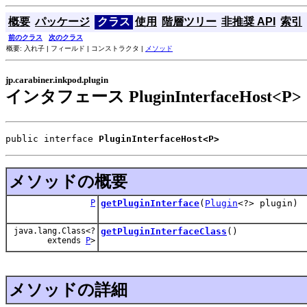
概要
パッケージ
クラス
使用
階層ツリー
非推奨 API
索引
前のクラス
次のクラス
概要: 入れ子 | フィールド | コンストラクタ |
メソッド
jp.carabiner.inkpod.plugin
インタフェース PluginInterfaceHost<P>
public interface 
PluginInterfaceHost<P>
メソッドの概要
P
getPluginInterface
(
Plugin
<?> plugin)
java.lang.Class<?
getPluginInterfaceClass
()
extends
P
>
メソッドの詳細