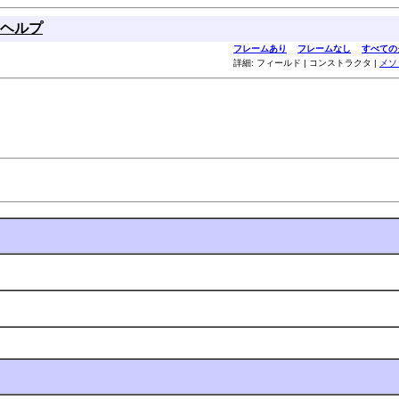
ヘルプ
フレームあり
フレームなし
すべての
詳細: フィールド | コンストラクタ |
メソ