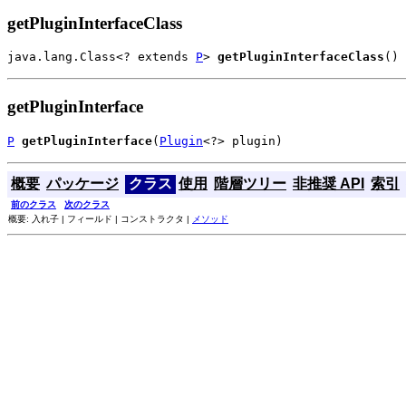
getPluginInterfaceClass
java.lang.Class<? extends 
P
> 
getPluginInterfaceClass
()
getPluginInterface
P
getPluginInterface
(
Plugin
<?> plugin)
概要
パッケージ
クラス
使用
階層ツリー
非推奨 API
索引
前のクラス
次のクラス
概要: 入れ子 | フィールド | コンストラクタ |
メソッド