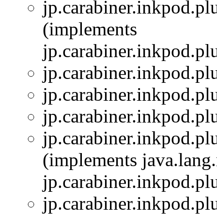
jp.carabiner.inkpod.pl
(implements
jp.carabiner.inkpod.pl
jp.carabiner.inkpod.pl
jp.carabiner.inkpod.pl
jp.carabiner.inkpod.pl
jp.carabiner.inkpod.pl
(implements java.lang.
jp.carabiner.inkpod.pl
jp.carabiner.inkpod.pl