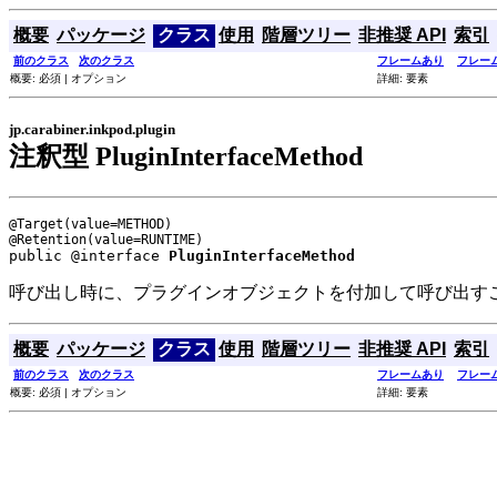
概要
パッケージ
クラス
使用
階層ツリー
非推奨 API
索引
前のクラス
次のクラス
フレームあり
フレー
概要: 必須 | オプション
詳細: 要素
jp.carabiner.inkpod.plugin
注釈型 PluginInterfaceMethod
@Target(value=METHOD)

public @interface 
PluginInterfaceMethod
呼び出し時に、プラグインオブジェクトを付加して呼び出す
概要
パッケージ
クラス
使用
階層ツリー
非推奨 API
索引
前のクラス
次のクラス
フレームあり
フレー
概要: 必須 | オプション
詳細: 要素