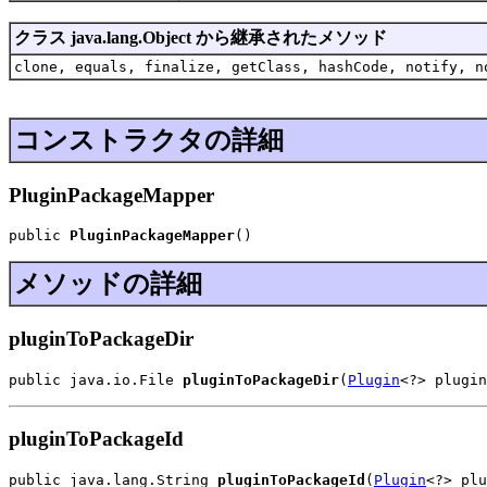
クラス java.lang.Object から継承されたメソッド
clone, equals, finalize, getClass, hashCode, notify, n
コンストラクタの詳細
PluginPackageMapper
public 
PluginPackageMapper
()
メソッドの詳細
pluginToPackageDir
public java.io.File 
pluginToPackageDir
(
Plugin
<?> plugin
pluginToPackageId
public java.lang.String 
pluginToPackageId
(
Plugin
<?> plu