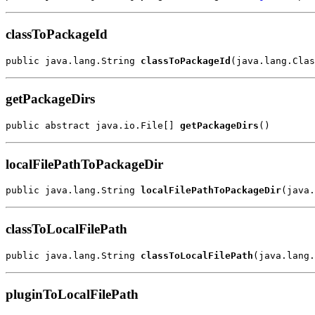
classToPackageId
public java.lang.String 
classToPackageId
(java.lang.Cla
getPackageDirs
public abstract java.io.File[] 
getPackageDirs
()
localFilePathToPackageDir
public java.lang.String 
localFilePathToPackageDir
(java.
classToLocalFilePath
public java.lang.String 
classToLocalFilePath
(java.lang.
pluginToLocalFilePath