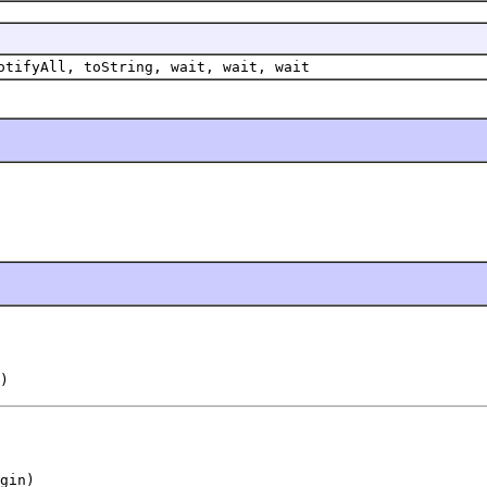
otifyAll, toString, wait, wait, wait
)
gin)