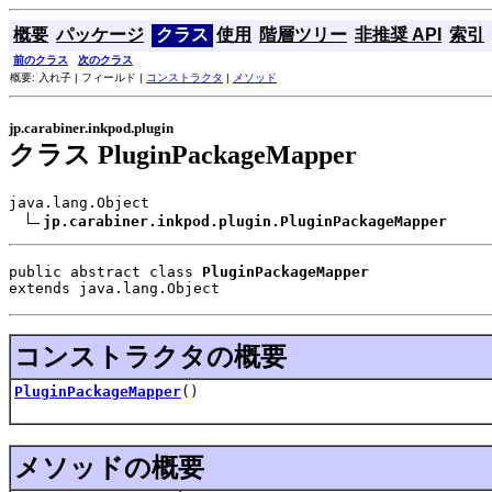
概要
パッケージ
クラス
使用
階層ツリー
非推奨 API
索引
前のクラス
次のクラス
概要: 入れ子 | フィールド |
コンストラクタ
|
メソッド
jp.carabiner.inkpod.plugin
クラス PluginPackageMapper
java.lang.Object

jp.carabiner.inkpod.plugin.PluginPackageMapper
public abstract class 
PluginPackageMapper
extends java.lang.Object
コンストラクタの概要
PluginPackageMapper
()
メソッドの概要