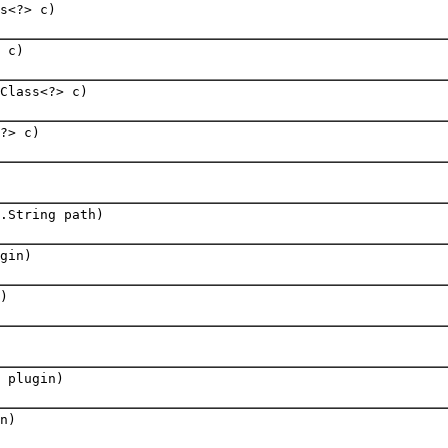
ss<?> c)
 c)
Class<?> c)
?> c)
.String path)
gin)
)
 plugin)
n)