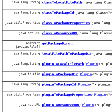
java.lang.String
classToLocalFilePath
(java.lang.Cla
java.lang.String
classToPackageId
(java.lang.Class<?>
java.util.Properties
classToPackageProperties
(java.lang.
java.net.URL
classToResourceURL
(java.lang.Class<
abstract
getPackageDirs
()
java.io.File[]
java.lang.String
localFilePathToPackageDir
(java.lang
java.lang.String
pluginToLocalFilePath
(
Plugin
<?> plu
java.io.File
pluginToPackageDir
(
Plugin
<?> plugin
java.lang.String
pluginToPackageId
(
Plugin
<?> plugin)
java.util.Properties
pluginToPackageProperties
(
Plugin
<?>
java.net.URL
pluginToResourceURL
(
Plugin
<?> plugi