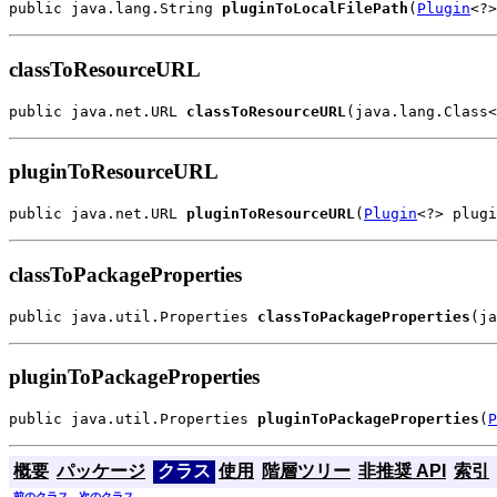
public java.lang.String 
pluginToLocalFilePath
(
Plugin
<?>
classToResourceURL
public java.net.URL 
classToResourceURL
(java.lang.Class<
pluginToResourceURL
public java.net.URL 
pluginToResourceURL
(
Plugin
<?> plugi
classToPackageProperties
public java.util.Properties 
classToPackageProperties
(ja
pluginToPackageProperties
public java.util.Properties 
pluginToPackageProperties
(
P
概要
パッケージ
クラス
使用
階層ツリー
非推奨 API
索引
前のクラス
次のクラス