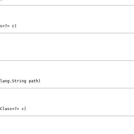
ss<?> c)
lang.String path)
Class<?> c)