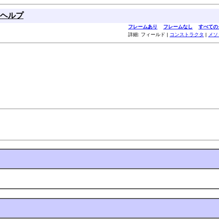
ヘルプ
フレームあり
フレームなし
すべての
詳細: フィールド |
コンストラクタ
|
メソ