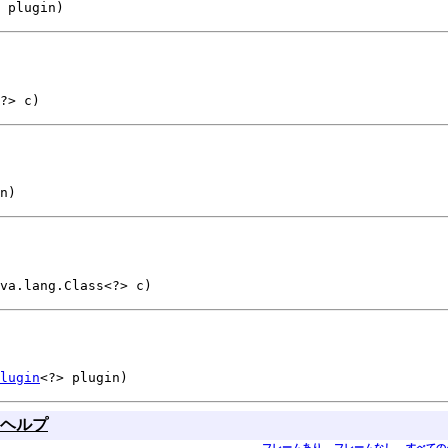
 plugin)
?> c)
n)
va.lang.Class<?> c)
lugin
<?> plugin)
ヘルプ
フレームあり
フレームなし
すべての