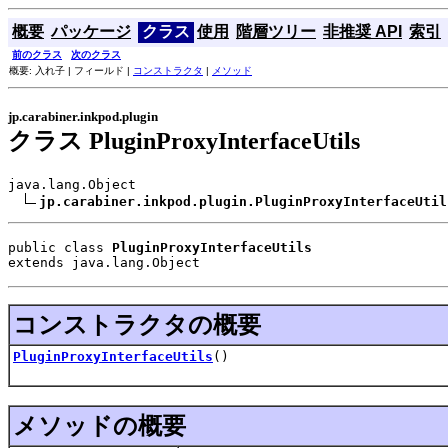
概要
パッケージ
クラス
使用
階層ツリー
非推奨 API
索引
前のクラス
次のクラス
概要: 入れ子 | フィールド |
コンストラクタ
|
メソッド
jp.carabiner.inkpod.plugin
クラス PluginProxyInterfaceUtils
java.lang.Object

jp.carabiner.inkpod.plugin.PluginProxyInterfaceUtil
public class 
PluginProxyInterfaceUtils
extends java.lang.Object
コンストラクタの概要
PluginProxyInterfaceUtils
()
メソッドの概要