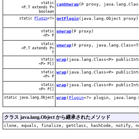
static
canUnwrap
(P proxy, java.lang.Clas
<P,T extends P>
boolean
static
Plugin
<?>
getPlugin
(java.lang.Object proxy)
static
unwrap
(P proxy)
<P> P
static
unwrap
(P proxy, java.lang.Class<T
<P,T extends P>
T
static
wrap
(java.lang.Class<P> publicIn
<P> P[]
static
wrap
(java.lang.Class<P> publicIn
<P> P
static
wrap
(java.lang.Class<P> publicIn
<P> P[]
static java.lang.Object
wrap
(
Plugin
<?> plugin, java.lang.
クラス java.lang.Object から継承されたメソッド
clone, equals, finalize, getClass, hashCode, notify, n