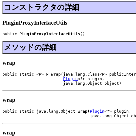
コンストラクタの詳細
PluginProxyInterfaceUtils
public 
PluginProxyInterfaceUtils
()
メソッドの詳細
wrap
public static <P> P 
wrap
(java.lang.Class<P> publicInter
Plugin
<?> plugin,

                         java.lang.Object object)
wrap
public static java.lang.Object 
wrap
(
Plugin
<?> plugin,

                                    java.lang.Object ob
wrap