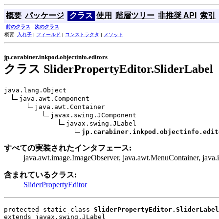
概要
パッケージ
クラス
使用
階層ツリー
非推奨 API
索引
前のクラス
次のクラス
概要:
入れ子
|
フィールド
|
コンストラクタ
|
メソッド
jp.carabiner.inkpod.objectinfo.editors
クラス SliderPropertyEditor.SliderLabel
java.lang.Object

java.awt.Component

java.awt.Container

javax.swing.JComponent

javax.swing.JLabel

jp.carabiner.inkpod.objectinfo.edit
すべての実装されたインタフェース:
java.awt.image.ImageObserver, java.awt.MenuContainer, java.io
含まれているクラス:
SliderPropertyEditor
protected static class 
SliderPropertyEditor.SliderLabel
extends javax.swing.JLabel