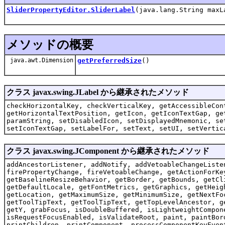
SliderPropertyEditor.SliderLabel
(java.lang.String maxL
メソッドの概要
java.awt.Dimension
getPreferredSize
()
クラス javax.swing.JLabel から継承されたメソッド
checkHorizontalKey, checkVerticalKey, getAccessibleCon
getHorizontalTextPosition, getIcon, getIconTextGap, ge
paramString, setDisabledIcon, setDisplayedMnemonic, se
setIconTextGap, setLabelFor, setText, setUI, setVertic
クラス javax.swing.JComponent から継承されたメソッド
addAncestorListener, addNotify, addVetoableChangeListe
firePropertyChange, fireVetoableChange, getActionForKe
getBaselineResizeBehavior, getBorder, getBounds, getCl
getDefaultLocale, getFontMetrics, getGraphics, getHeig
getLocation, getMaximumSize, getMinimumSize, getNextFo
getToolTipText, getToolTipText, getTopLevelAncestor, g
getY, grabFocus, isDoubleBuffered, isLightweightCompon
isRequestFocusEnabled, isValidateRoot, paint, paintBor
printChildren, printComponent, processComponentKeyEven