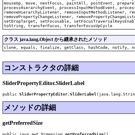
mouseUp, move, nextFocus, paintAll, postEvent, prepare
processHierarchyEvent, processInputMethodEvent, proces
removeHierarchyListener, removeInputMethodListener, re
removePropertyChangeListener, removePropertyChangeList
setDropTarget, setFocusable, setFocusTraversalKeysEnab
toString, transferFocus, transferFocusUpCycle
クラス java.lang.Object から継承されたメソッド
clone, equals, finalize, getClass, hashCode, notify, n
コンストラクタの詳細
SliderPropertyEditor.SliderLabel
public 
SliderPropertyEditor.SliderLabel
(java.lang.Strin
メソッドの詳細
getPreferredSize
public java.awt.Dimension 
getPreferredSize
()