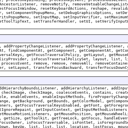
AncestorListener, removeNotify, removeVetoableChangeList
estFocusInWindow, resetKeyboardActions, reshape, revalid
r, setComponentPopupMenu, setDebugGraphicsOptions, setDe
ritsPopupMenu, setInputMap, setInputVerifier, setMaximum
etToolTipText, setTransferHandler, setUI, setVerifyInput
, addPropertyChangeListener, addPropertyChangeListener, 
At, findComponentAt, getComponent, getComponentAt, getCo
versalKeys, getFocusTraversalPolicy, getLayout, getMouse
licyProvider, isFocusTraversalPolicySet, layout, list, l
 processEvent, remove, remove, removeAll, removeContaine
er, setLayout, transferFocusBackward, transferFocusDownC
ddHierarchyBoundsListener, addHierarchyListener, addInpu
 checkImage, checkImage, coalesceEvents, contains, creat
ble, enableEvents, enableInputMethods, firePropertyChang
ange, getBackground, getBounds, getColorModel, getCompon
eners, getFocusTraversalKeysEnabled, getFont, getForegro
tIgnoreRepaint, getInputContext, getInputMethodListeners
etMouseMotionListeners, getMousePosition, getMouseWheelL
, getSize, getToolkit, getTreeLock, gotFocus, handleEven
FocusOwner, isFocusTraversable, isFontSet, isForegroundS
Down, keyUp, list, list, list, location, lostFocus, mous