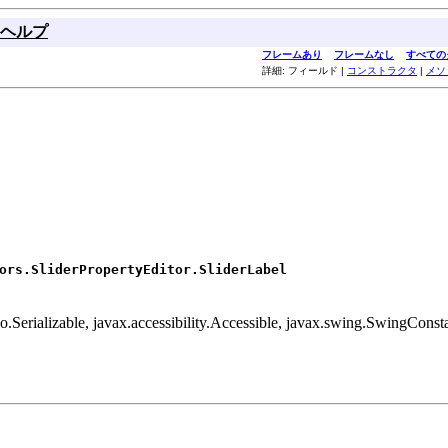
ヘルプ
フレームあり
フレームなし
すべての
詳細: フィールド |
コンストラクタ
|
メソ
ors.SliderPropertyEditor.SliderLabel
.Serializable, javax.accessibility.Accessible, javax.swing.SwingConst