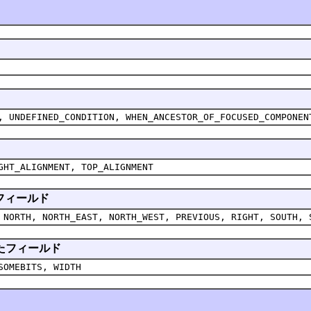
, UNDEFINED_CONDITION, WHEN_ANCESTOR_OF_FOCUSED_COMPONEN
GHT_ALIGNMENT, TOP_ALIGNMENT
れたフィールド
 NORTH, NORTH_EAST, NORTH_WEST, PREVIOUS, RIGHT, SOUTH, 
承されたフィールド
SOMEBITS, WIDTH