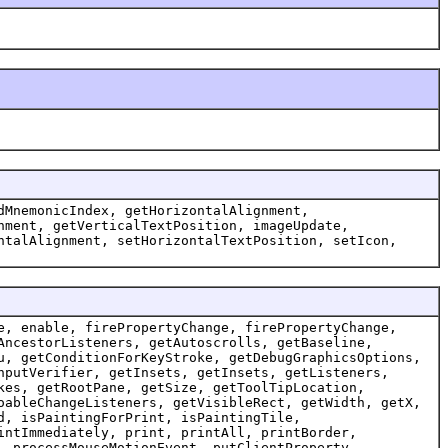
dMnemonicIndex, getHorizontalAlignment,
nment, getVerticalTextPosition, imageUpdate,
ntalAlignment, setHorizontalTextPosition, setIcon,
e, enable, firePropertyChange, firePropertyChange,
AncestorListeners, getAutoscrolls, getBaseline,
u, getConditionForKeyStroke, getDebugGraphicsOptions,
nputVerifier, getInsets, getInsets, getListeners,
kes, getRootPane, getSize, getToolTipLocation,
oableChangeListeners, getVisibleRect, getWidth, getX,
d, isPaintingForPrint, isPaintingTile,
intImmediately, print, printAll, printBorder,
, processMouseMotionEvent, putClientProperty,