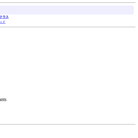
クラス
ッド
ants