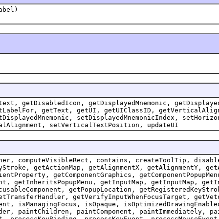
abel)
text, getDisabledIcon, getDisplayedMnemonic, getDisplaye
tLabelFor, getText, getUI, getUIClassID, getVerticalAlig
tDisplayedMnemonic, setDisplayedMnemonicIndex, setHorizo
alAlignment, setVerticalTextPosition, updateUI
ner, computeVisibleRect, contains, createToolTip, disabl
yStroke, getActionMap, getAlignmentX, getAlignmentY, get
ientProperty, getComponentGraphics, getComponentPopupMen
ht, getInheritsPopupMenu, getInputMap, getInputMap, getI
cusableComponent, getPopupLocation, getRegisteredKeyStro
etTransferHandler, getVerifyInputWhenFocusTarget, getVet
ent, isManagingFocus, isOpaque, isOptimizedDrawingEnable
der, paintChildren, paintComponent, paintImmediately, pa
t, processKeyBinding, processKeyEvent, processMouseEvent