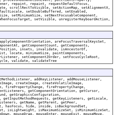
ener, repaint, repaint, requestDefaultFocus,
ate, scrollRectToVisible, setActionMap, setAlignmentX,
faultLocale, setDoubleBuffered, setEnabled,
Size, setMinimumSize, setNextFocusableComponent,
WhenFocusTarget, setVisible, unregisterKeyboardAction,
applyComponentOrientation, areFocusTraversalKeysSet,
mponentAt, getComponentCount, getComponents,
Position, insets, invalidate, isAncestorOf,
ist, locate, minimumSize, paintComponents,
rListener, setComponentZOrder, setFocusCycleRoot,
ycle, validate, validateTree
tMethodListener, addKeyListener, addMouseListener,
eImage, createImage, createVolatileImage,
e, firePropertyChange, firePropertyChange,
entListeners, getComponentOrientation, getCursor,
und, getGraphicsConfiguration,
, getInputMethodRequests, getKeyListeners, getLocale,
isteners, getName, getParent, getPeer,
t, hasFocus, hide, inside, isBackgroundSet,
et, isLightweight, isMaximumSizeSet, isMinimumSizeSet,
eDown, mouseDrag, mouseEnter, mouseExit, mouseMove,