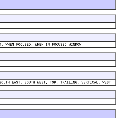
T, WHEN_FOCUSED, WHEN_IN_FOCUSED_WINDOW
SOUTH_EAST, SOUTH_WEST, TOP, TRAILING, VERTICAL, WEST