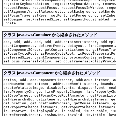
registerKeyboardAction, registerKeyboardAction, remove
requestFocus, requestFocus, requestFocusInWindow, requ
setAlignmentY, setAutoscrolls, setBackground, setBorde
setFocusTraversalKeys, setFont, setForeground, setInhe
setOpaque, setPreferredSize, setRequestFocusEnabled, s
update
クラス java.awt.Container から継承されたメソッド
add, add, add, add, add, addContainerListener, addImpl
countComponents, deliverEvent, doLayout, findComponent
getComponentZOrder, getContainerListeners, getFocusTra
isFocusCycleRoot, isFocusCycleRoot, isFocusTraversalPo
preferredSize, printComponents, processContainerEvent,
setFocusTraversalPolicy, setFocusTraversalPolicyProvid
クラス java.awt.Component から継承されたメソッド
action, add, addComponentListener, addFocusListener, a
addMouseMotionListener, addMouseWheelListener, bounds,
createVolatileImage, disableEvents, dispatchEvent, ena
firePropertyChange, firePropertyChange, firePropertyCh
getDropTarget, getFocusCycleRootAncestor, getFocusList
getHierarchyBoundsListeners, getHierarchyListeners, ge
getLocation, getLocationOnScreen, getMouseListeners, g
getPropertyChangeListeners, getPropertyChangeListeners
isCursorSet, isDisplayable, isEnabled, isFocusable, is
isPreferredSizeSet, isShowing, isValid, isVisible, key