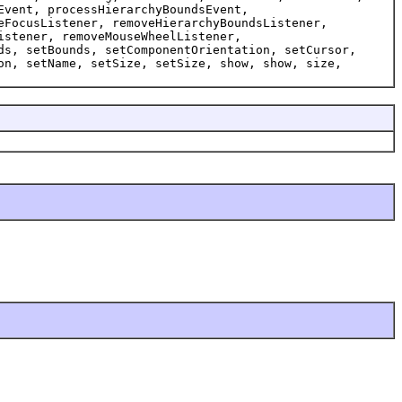
Event, processHierarchyBoundsEvent,
eFocusListener, removeHierarchyBoundsListener,
istener, removeMouseWheelListener,
ds, setBounds, setComponentOrientation, setCursor,
on, setName, setSize, setSize, show, show, size,