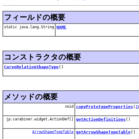
フィールドの概要
static java.lang.String
NAME
コンストラクタの概要
CurveRelationShapeType
()
メソッドの概要
void
copyPrototypeProperties
(
I
jp.carabiner.widget.ActionDef[]
getActionDefinitions
()
ArrowShapeTypeTable
getArrowShapeTypeTable
()