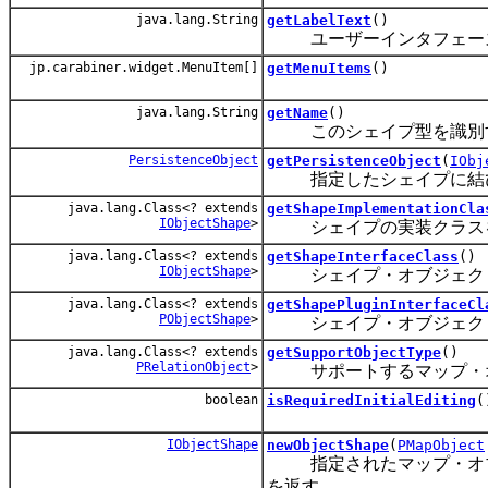
java.lang.String
getLabelText
()
ユーザーインタフェース
jp.carabiner.widget.MenuItem[]
getMenuItems
()
java.lang.String
getName
()
このシェイプ型を識別す
PersistenceObject
getPersistenceObject
(
IObj
指定したシェイプに結び
java.lang.Class<? extends
getShapeImplementationCla
IObjectShape
>
シェイプの実装クラス
java.lang.Class<? extends
getShapeInterfaceClass
()
IObjectShape
>
シェイプ・オブジェクト
java.lang.Class<? extends
getShapePluginInterfaceCl
PObjectShape
>
シェイプ・オブジェクト
java.lang.Class<? extends
getSupportObjectType
()
PRelationObject
>
サポートするマップ・オ
boolean
isRequiredInitialEditing
(
IObjectShape
newObjectShape
(
PMapObject
指定されたマップ・オブ
を返す。