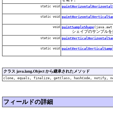
static void
paintHorizontalHorizontal
static void
paintHorizontalVerticalSa
void
paintSampleShape
(java.awt
シェイプのサンプルを
static void
paintVerticalHorizontalSa
static void
paintVerticalVerticalSamp
クラス java.lang.Object から継承されたメソッド
clone, equals, finalize, getClass, hashCode, notify, n
フィールドの詳細