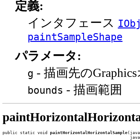
定義:
インタフェース
IOb
paintSampleShape
パラメータ:
- 描画先のGraph
g
- 描画範囲
bounds
paintHorizontalHorizont
public static void 
paintHorizontalHorizontalSample
(java
                                                   java