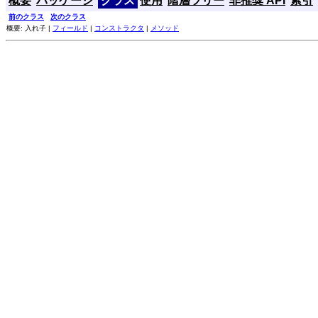
概要
パッケージ
クラス
使用
階層ツリー
非推奨 API
索引
前のクラス
次のクラス
概要: 入れ子 |
フィールド
|
コンストラクタ
|
メソッド