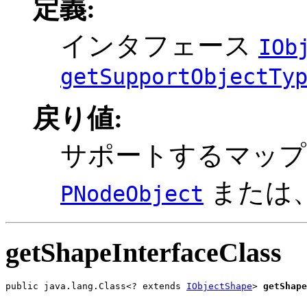
定義:
インタフェース
IOb
getSupportObjectTy
戻り値:
サポートするマップ
または
PNodeObject
getShapeInterfaceClass
public java.lang.Class<? extends 
IObjectShape
> 
getShape