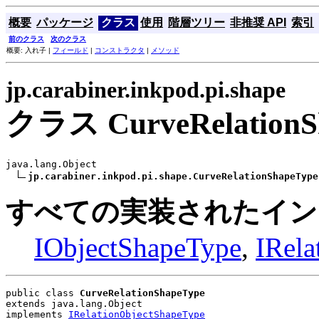
概要
パッケージ
クラス
使用
階層ツリー
非推奨 API
索引
前のクラス
次のクラス
概要: 入れ子 |
フィールド
|
コンストラクタ
|
メソッド
jp.carabiner.inkpod.pi.shape
クラス CurveRelationS
java.lang.Object

jp.carabiner.inkpod.pi.shape.CurveRelationShapeType
すべての実装されたイン
IObjectShapeType
,
IRela
public class 
CurveRelationShapeType
extends java.lang.Object
implements 
IRelationObjectShapeType