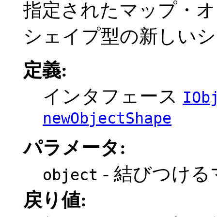
指定されたマップ・オ
シェイプ型の新しいシ
定義:
インタフェース
IOb
newObjectShape
パラメータ:
- 結びつけ
object
戻り値: