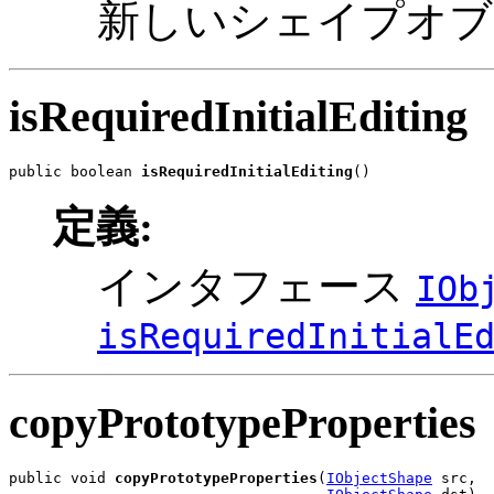
新しいシェイプオブ
isRequiredInitialEditing
public boolean 
isRequiredInitialEditing
()
定義:
インタフェース
IOb
isRequiredInitialE
copyPrototypeProperties
public void 
copyPrototypeProperties
(
IObjectShape
 src,
