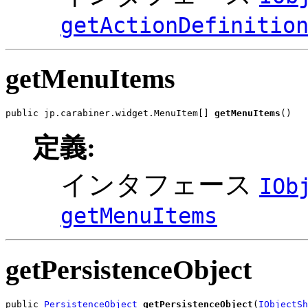
getActionDefinitio
getMenuItems
public jp.carabiner.widget.MenuItem[] 
getMenuItems
()
定義:
インタフェース
IOb
getMenuItems
getPersistenceObject
public 
PersistenceObject
getPersistenceObject
(
IObjectSh