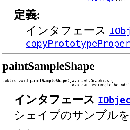
IObjectShape
 dst)
定義:
インタフェース
IOb
copyPrototypePrope
paintSampleShape
public void 
paintSampleShape
(java.awt.Graphics g,

                             java.awt.Rectangle bounds)
インタフェース
IObje
シェイプのサンプルを