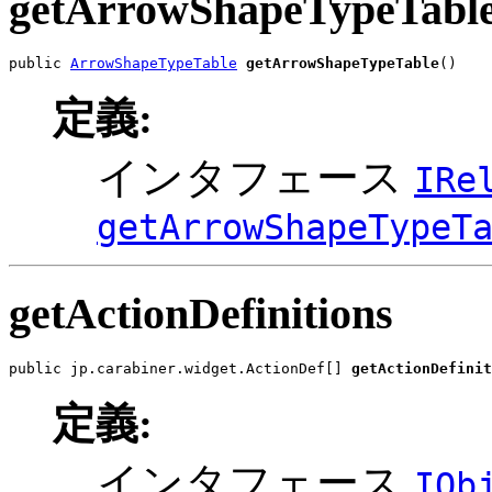
getArrowShapeTypeTabl
public 
ArrowShapeTypeTable
getArrowShapeTypeTable
()
定義:
インタフェース
IRe
getArrowShapeTypeT
getActionDefinitions
public jp.carabiner.widget.ActionDef[] 
getActionDefinit
定義:
インタフェース
IOb